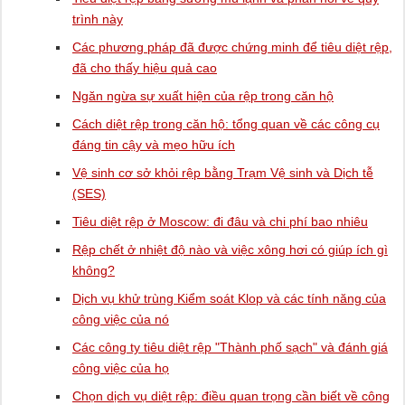
trình này
Các phương pháp đã được chứng minh để tiêu diệt rệp,
đã cho thấy hiệu quả cao
Ngăn ngừa sự xuất hiện của rệp trong căn hộ
Cách diệt rệp trong căn hộ: tổng quan về các công cụ
đáng tin cậy và mẹo hữu ích
Vệ sinh cơ sở khỏi rệp bằng Trạm Vệ sinh và Dịch tễ
(SES)
Tiêu diệt rệp ở Moscow: đi đâu và chi phí bao nhiêu
Rệp chết ở nhiệt độ nào và việc xông hơi có giúp ích gì
không?
Dịch vụ khử trùng Kiểm soát Klop và các tính năng của
công việc của nó
Các công ty tiêu diệt rệp "Thành phố sạch" và đánh giá
công việc của họ
Chọn dịch vụ diệt rệp: điều quan trọng cần biết về công