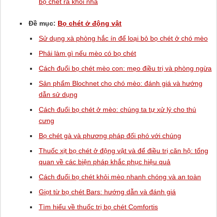
bọ chét ra khỏi nhà
Đề mục:
Bọ chét ở động vật
Sử dụng xà phòng hắc ín để loại bỏ bọ chét ở chó mèo
Phải làm gì nếu mèo có bọ chét
Cách đuổi bọ chét mèo con: mẹo điều trị và phòng ngừa
Sản phẩm Blochnet cho chó mèo: đánh giá và hướng
dẫn sử dụng
Cách đuổi bọ chét ở mèo: chúng ta tự xử lý cho thú
cưng
Bọ chét gà và phương pháp đối phó với chúng
Thuốc xịt bọ chét ở động vật và để điều trị căn hộ: tổng
quan về các biện pháp khắc phục hiệu quả
Cách đuổi bọ chét khỏi mèo nhanh chóng và an toàn
Giọt từ bọ chét Bars: hướng dẫn và đánh giá
Tìm hiểu về thuốc trị bọ chét Comfortis