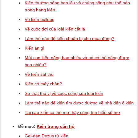
Kiến thường sống bao lâu và chúng sống như thế nào
trong hang kiến
Về kiến ​​bulldog
Về cuộc đời của loài kiến ​​cắt lá
Làm thế nào để kiến ​​chuẩn bị cho mùa đông?
Kiến ăn gì
Một con kiến ​​nặng bao nhiêu và nó có thể nâng được
bao nhiêu?
Về kiến ​​sát thủ
Kiến có mấy chân?
Sự thật thú vị về cuộc sống của loài kiến
Làm thế nào để kiến ​​tìm được đường về nhà đến ổ kiến
Tại sao kiến ​​có thể mơ: hãy cùng tìm hiểu sổ mơ
Đề mục:
Kiến trong căn hộ
Gel-dán Dezus từ kiến