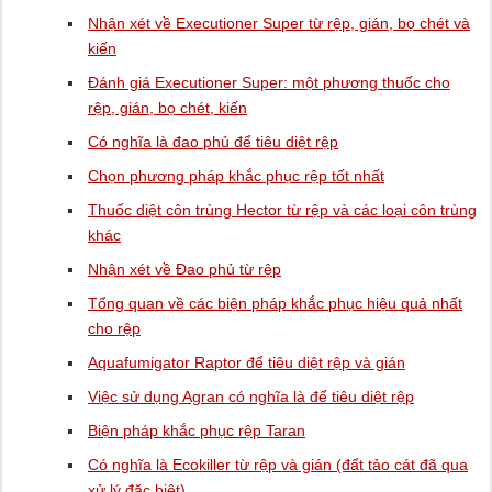
Nhận xét về Executioner Super từ rệp, gián, bọ chét và
kiến
Đánh giá Executioner Super: một phương thuốc cho
rệp, gián, bọ chét, kiến
Có nghĩa là đao phủ để tiêu diệt rệp
Chọn phương pháp khắc phục rệp tốt nhất
Thuốc diệt côn trùng Hector từ rệp và các loại côn trùng
khác
Nhận xét về Đao phủ từ rệp
Tổng quan về các biện pháp khắc phục hiệu quả nhất
cho rệp
Aquafumigator Raptor để tiêu diệt rệp và gián
Việc sử dụng Agran có nghĩa là để tiêu diệt rệp
Biện pháp khắc phục rệp Taran
Có nghĩa là Ecokiller từ rệp và gián (đất tảo cát đã qua
xử lý đặc biệt)