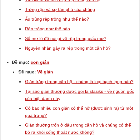
Trứng rệp và sự tàn phá của chúng
Ấu trùng rệp trông như thế nào?
Rệp trông như thế nào
Sổ mơ lô đề nói gì về rệp trong giấc mơ?
Nguyên nhân gây ra rệp trong một căn hộ?
Đề mục:
con gián
Đề mục:
Về gián
Gián trắng trong căn hộ - chúng là loại bạch tạng nào?
Tại sao gián thường được gọi là stasiks - về nguồn gốc
của biệt danh này
Có bao nhiêu con gián có thể nở (được sinh ra) từ một
quả trứng?
Gián thường trốn ở đâu trong căn hộ và chúng có thể
bò ra khỏi cống thoát nước không?