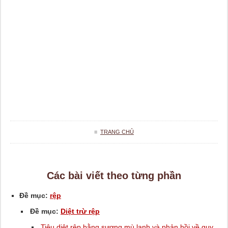
≡
TRANG CHỦ
Các bài viết theo từng phần
Đề mục:
rệp
Đề mục:
Diệt trừ rệp
Tiêu diệt rệp bằng sương mù lạnh và phản hồi về quy