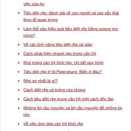
việc của họ
Tiêu diệt rệp: đánh giá về con người và các sắc thái
thực tế quan trọng
Làm thế nào hiệu quả tiêu diệt rệp bằng sương mù
nóng?
Về các tính năng tiêu diệt rệp và gián
Cách phát hiện nhanh rệp trong căn hộ
Khử trùng căn hộ khỏi rệp: chi tiết quy trình
Tiêu diệt rệp ở St.Petersburg: Biến ở đâu?
Rệp sợ nhất là gì?
Cách diệt rệp và trứng của chúng
Cách tiêu diệt rệp trong căn hộ một cách độc lập
Những lời cầu nguyện và lời cầu nguyện để chống lại
rệp
Về việc dọn dẹp căn hộ khỏi rệp