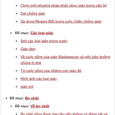
Chọn một phương pháp khắc phục gián trong căn hộ
Gel chống gián
Sử dụng Regent 800 trong cuộc chiến chống gián
Đề mục:
Các loại gián
Ảnh các loại gián trong nước
Gián đen
Về cuộc sống của gián Madagascar và việc bảo dưỡng
chúng ở nhà
Từ cuộc sống của những con gián đỏ
Hình ảnh các loại gián
gián mỹ
Đề mục:
Bọ chét
Đề mục:
Về bọ chét
Bọ chét sống được bao lâu nếu không có động vật và