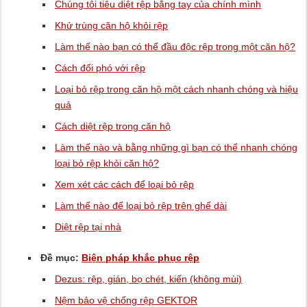
Chúng tôi tiêu diệt rệp bằng tay của chính mình
Khử trùng căn hộ khỏi rệp
Làm thế nào bạn có thể đầu độc rệp trong một căn hộ?
Cách đối phó với rệp
Loại bỏ rệp trong căn hộ một cách nhanh chóng và hiệu
quả
Cách diệt rệp trong căn hộ
Làm thế nào và bằng những gì bạn có thể nhanh chóng
loại bỏ rệp khỏi căn hộ?
Xem xét các cách để loại bỏ rệp
Làm thế nào để loại bỏ rệp trên ghế dài
Diệt rệp tại nhà
Đề mục:
Biện pháp khắc phục rệp
Dezus: rệp, gián, bọ chét, kiến ​​(không mùi)
Nệm bảo vệ chống rệp GEKTOR