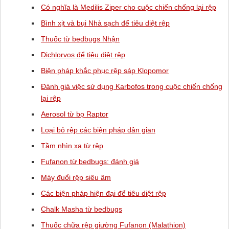
Có nghĩa là Medilis Ziper cho cuộc chiến chống lại rệp
Bình xịt và bụi Nhà sạch để tiêu diệt rệp
Thuốc từ bedbugs Nhận
Dichlorvos để tiêu diệt rệp
Biện pháp khắc phục rệp sáp Klopomor
Đánh giá việc sử dụng Karbofos trong cuộc chiến chống
lại rệp
Aerosol từ bọ Raptor
Loại bỏ rệp các biện pháp dân gian
Tầm nhìn xa từ rệp
Fufanon từ bedbugs: đánh giá
Máy đuổi rệp siêu âm
Các biện pháp hiện đại để tiêu diệt rệp
Chalk Masha từ bedbugs
Thuốc chữa rệp giường Fufanon (Malathion)