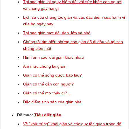
Tại sao gián lại nguy hiểm đối với sức khỏe con người
và chúng gây hại gì
Lịch sử của chủng tộc gián và các đặc điểm của hành vi
của họ ngày nay
Tại sao gián mơ: đỏ, đen, lớn và nhỏ
Chúng tôi tìm hiểu những con gián đã đi đâu và tại sao
chúng biến mất
Hình ảnh các loài gián khác nhau
Âm mưu chống lại gián
Gián có thể sống được bao lâu?
Gián có thể cắn con người?
Gián có thể mơ thấy gì? ..
Đặc điểm sinh sản của gián nhà
Đề mục:
Tiêu diệt gián
Về "khử trùng" khỏi gián và các quy tắc quan trọng để