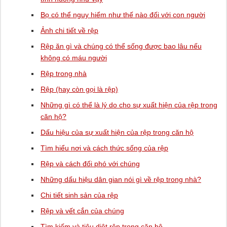
Bọ có thể nguy hiểm như thế nào đối với con người
Ảnh chi tiết về rệp
Rệp ăn gì và chúng có thể sống được bao lâu nếu
không có máu người
Rệp trong nhà
Rệp (hay còn gọi là rệp)
Những gì có thể là lý do cho sự xuất hiện của rệp trong
căn hộ?
Dấu hiệu của sự xuất hiện của rệp trong căn hộ
Tìm hiểu nơi và cách thức sống của rệp
Rệp và cách đối phó với chúng
Những dấu hiệu dân gian nói gì về rệp trong nhà?
Chi tiết sinh sản của rệp
Rệp và vết cắn của chúng
Tìm kiếm và tiêu diệt rệp trong căn hộ