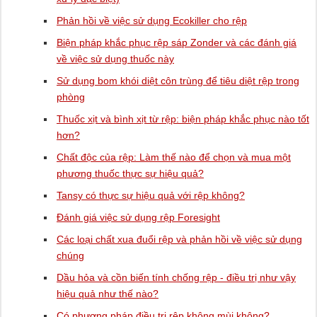
Phản hồi về việc sử dụng Ecokiller cho rệp
Biện pháp khắc phục rệp sáp Zonder và các đánh giá
về việc sử dụng thuốc này
Sử dụng bom khói diệt côn trùng để tiêu diệt rệp trong
phòng
Thuốc xịt và bình xịt từ rệp: biện pháp khắc phục nào tốt
hơn?
Chất độc của rệp: Làm thế nào để chọn và mua một
phương thuốc thực sự hiệu quả?
Tansy có thực sự hiệu quả với rệp không?
Đánh giá việc sử dụng rệp Foresight
Các loại chất xua đuổi rệp và phản hồi về việc sử dụng
chúng
Dầu hỏa và cồn biến tính chống rệp - điều trị như vậy
hiệu quả như thế nào?
Có phương pháp điều trị rệp không mùi không?