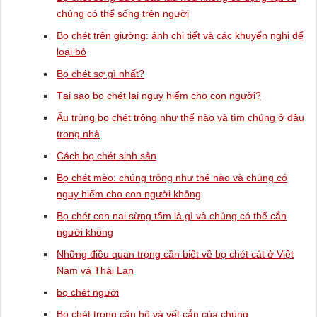
chúng có thể sống trên người
Bọ chét trên giường: ảnh chi tiết và các khuyến nghị để
loại bỏ
Bọ chét sợ gì nhất?
Tại sao bọ chét lại nguy hiểm cho con người?
Ấu trùng bọ chét trông như thế nào và tìm chúng ở đâu
trong nhà
Cách bọ chét sinh sản
Bọ chét mèo: chúng trông như thế nào và chúng có
nguy hiểm cho con người không
Bọ chét con nai sừng tấm là gì và chúng có thể cắn
người không
Những điều quan trọng cần biết về bọ chét cát ở Việt
Nam và Thái Lan
bọ chét người
Bọ chét trong căn hộ và vết cắn của chúng