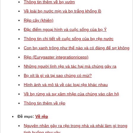
Thông tin thêm về bọ vườn
Về loài bọ nước mịn và bọ trắng khổng lồ
Rệp cây (khiên)
Đặc điểm ngoại hình và cuộc sống của bọ Ý
Thông tin chi tiết về cuộc sống của bọ rệp nước
Con bọ xanh trông như thế nào và có đáng để sợ không
Rệp (Eurygaster integrationriceps)
Những người lính rệp và tác hại mà chúng gây ra
Bọ xít là gì và tại sao chúng có mùi?
Hình ảnh và mô tả về các loại rệp khác nhau
Về bọ rừng và sự xâm nhập của chúng vào căn hộ
Thông tin thêm về rệp
Đề mục:
Về rệp
Nguyên nhân gây ra rệp trong nhà và phải làm gì trong
tình huống như vậy