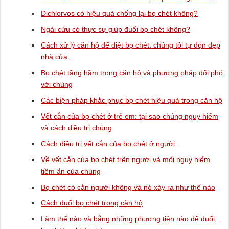
Dichlorvos có hiệu quả chống lại bọ chét không?
Ngải cứu có thực sự giúp đuổi bọ chét không?
Cách xử lý căn hộ để diệt bọ chét: chúng tôi tự dọn dẹp
nhà cửa
Bọ chét tầng hầm trong căn hộ và phương pháp đối phó
với chúng
Các biện pháp khắc phục bọ chét hiệu quả trong căn hộ
Vết cắn của bọ chét ở trẻ em: tại sao chúng nguy hiểm
và cách điều trị chúng
Cách điều trị vết cắn của bọ chét ở người
Về vết cắn của bọ chét trên người và mối nguy hiểm
tiềm ẩn của chúng
Bọ chét có cắn người không và nó xảy ra như thế nào
Cách đuổi bọ chét trong căn hộ
Làm thế nào và bằng những phương tiện nào để đuổi