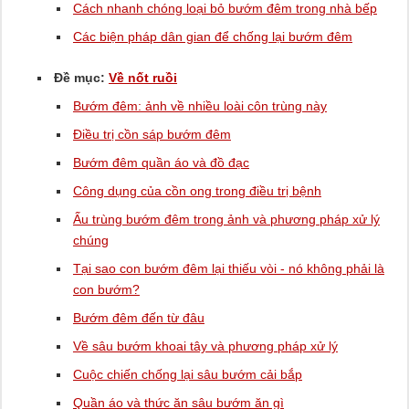
Cách nhanh chóng loại bỏ bướm đêm trong nhà bếp
Các biện pháp dân gian để chống lại bướm đêm
Đề mục:
Về nốt ruồi
Bướm đêm: ảnh về nhiều loài côn trùng này
Điều trị cồn sáp bướm đêm
Bướm đêm quần áo và đồ đạc
Công dụng của cồn ong trong điều trị bệnh
Ấu trùng bướm đêm trong ảnh và phương pháp xử lý
chúng
Tại sao con bướm đêm lại thiếu vòi - nó không phải là
con bướm?
Bướm đêm đến từ đâu
Về sâu bướm khoai tây và phương pháp xử lý
Cuộc chiến chống lại sâu bướm cải bắp
Quần áo và thức ăn sâu bướm ăn gì