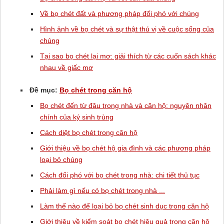
Về bọ chét đất và phương pháp đối phó với chúng
Hình ảnh về bọ chét và sự thật thú vị về cuộc sống của
chúng
Tại sao bọ chét lại mơ: giải thích từ các cuốn sách khác
nhau về giấc mơ
Đề mục:
Bọ chét trong căn hộ
Bọ chét đến từ đâu trong nhà và căn hộ: nguyên nhân
chính của ký sinh trùng
Cách diệt bọ chét trong căn hộ
Giới thiệu về bọ chét hộ gia đình và các phương pháp
loại bỏ chúng
Cách đối phó với bọ chét trong nhà: chi tiết thủ tục
Phải làm gì nếu có bọ chét trong nhà ...
Làm thế nào để loại bỏ bọ chét sinh dục trong căn hộ
Giới thiệu về kiểm soát bọ chét hiệu quả trong căn hộ