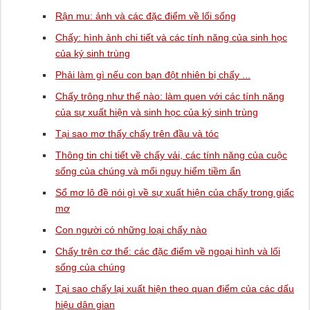
Rận mu: ảnh và các đặc điểm về lối sống
Chấy: hình ảnh chi tiết và các tính năng của sinh học
của ký sinh trùng
Phải làm gì nếu con bạn đột nhiên bị chấy ...
Chấy trông như thế nào: làm quen với các tính năng
của sự xuất hiện và sinh học của ký sinh trùng
Tại sao mơ thấy chấy trên đầu và tóc
Thông tin chi tiết về chấy vải, các tính năng của cuộc
sống của chúng và mối nguy hiểm tiềm ẩn
Sổ mơ lô đề nói gì về sự xuất hiện của chấy trong giấc
mơ
Con người có những loại chấy nào
Chấy trên cơ thể: các đặc điểm về ngoại hình và lối
sống của chúng
Tại sao chấy lại xuất hiện theo quan điểm của các dấu
hiệu dân gian