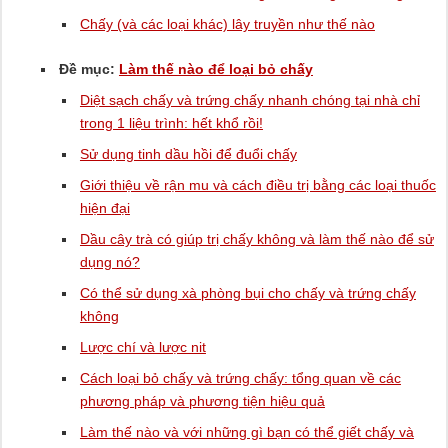
Chấy (và các loại khác) lây truyền như thế nào
Đề mục:
Làm thế nào để loại bỏ chấy
Diệt sạch chấy và trứng chấy nhanh chóng tại nhà chỉ
trong 1 liệu trình: hết khổ rồi!
Sử dụng tinh dầu hồi để đuổi chấy
Giới thiệu về rận mu và cách điều trị bằng các loại thuốc
hiện đại
Dầu cây trà có giúp trị chấy không và làm thế nào để sử
dụng nó?
Có thể sử dụng xà phòng bụi cho chấy và trứng chấy
không
Lược chí và lược nit
Cách loại bỏ chấy và trứng chấy: tổng quan về các
phương pháp và phương tiện hiệu quả
Làm thế nào và với những gì bạn có thể giết chấy và