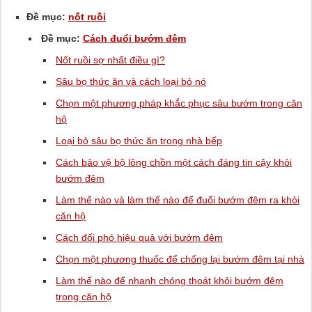
Đề mục:
nốt ruồi
Đề mục:
Cách đuổi bướm đêm
Nốt ruồi sợ nhất điều gì?
Sâu bọ thức ăn và cách loại bỏ nó
Chọn một phương pháp khắc phục sâu bướm trong căn
hộ
Loại bỏ sâu bọ thức ăn trong nhà bếp
Cách bảo vệ bộ lông chồn một cách đáng tin cậy khỏi
bướm đêm
Làm thế nào và làm thế nào để đuổi bướm đêm ra khỏi
căn hộ
Cách đối phó hiệu quả với bướm đêm
Chọn một phương thuốc để chống lại bướm đêm tại nhà
Làm thế nào để nhanh chóng thoát khỏi bướm đêm
trong căn hộ