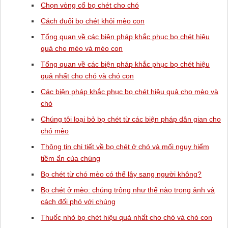
Chọn vòng cổ bọ chét cho chó
Cách đuổi bọ chét khỏi mèo con
Tổng quan về các biện pháp khắc phục bọ chét hiệu
quả cho mèo và mèo con
Tổng quan về các biện pháp khắc phục bọ chét hiệu
quả nhất cho chó và chó con
Các biện pháp khắc phục bọ chét hiệu quả cho mèo và
chó
Chúng tôi loại bỏ bọ chét từ các biện pháp dân gian cho
chó mèo
Thông tin chi tiết về bọ chét ở chó và mối nguy hiểm
tiềm ẩn của chúng
Bọ chét từ chó mèo có thể lây sang người không?
Bọ chét ở mèo: chúng trông như thế nào trong ảnh và
cách đối phó với chúng
Thuốc nhỏ bọ chét hiệu quả nhất cho chó và chó con