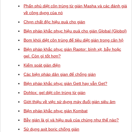
Phấn phủ diệt côn trùng từ gián Masha và các đánh giá
về công dụng của nó
Chọn chất độc hiệu quả cho gián
Biện pháp khắc phục hiệu quả cho gián Global (Globol)
Bom khói diệt côn trùng để tiêu diệt gián trong căn hộ
Biện pháp khắc phục gián Raptor: bình xịt, bẫy hoặc
gel. Còn gì tốt hơn?
Kiểm soát gián điện
Các biện pháp dân gian để chống gián
Biện pháp khắc phục gián Gett hay vẫn Get?
Dohlox: gel diệt côn trùng từ gián
Giới thiệu về việc sử dụng máy đuổi gián siêu âm
Biện pháp khắc phục gián Kombat
Bẫy gián là gì và hiệu quả của chúng như thế nào?
Sử dụng axit boric chống gián