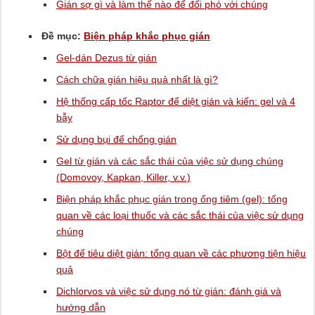
Gián sợ gì và làm thế nào để đối phó với chúng
Đề mục:
Biện pháp khắc phục gián
Gel-dán Dezus từ gián
Cách chữa gián hiệu quả nhất là gì?
Hệ thống cấp tốc Raptor để diệt gián và kiến: gel và 4
bẫy
Sử dụng bụi để chống gián
Gel từ gián và các sắc thái của việc sử dụng chúng
(Domovoy, Kapkan, Killer, v.v.)
Biện pháp khắc phục gián trong ống tiêm (gel): tổng
quan về các loại thuốc và các sắc thái của việc sử dụng
chúng
Bột để tiêu diệt gián: tổng quan về các phương tiện hiệu
quả
Dichlorvos và việc sử dụng nó từ gián: đánh giá và
hướng dẫn