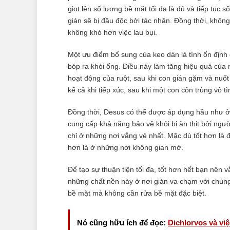
giọt lên số lượng bề mặt tối đa là đủ và tiếp tụ
gián sẽ bị đầu độc bởi tác nhân. Đồng thời, không
không khó hơn việc lau bụi.
Một ưu điểm bổ sung của keo dán là tính ổn định 
bóp ra khỏi ống. Điều này làm tăng hiệu quả của n
hoạt động của ruột, sau khi con gián gặm và nuố
kể cả khi tiếp xúc, sau khi một con côn trùng vô tì
Đồng thời, Desus có thể được áp dụng hầu như ở 
cung cấp khả năng bảo vệ khỏi bị ăn thịt bởi ngườ
chỉ ở những nơi vắng vẻ nhất. Mặc dù tốt hơn là 
hơn là ở những nơi không gian mở.
Để tạo sự thuận tiện tối đa, tốt hơn hết bạn nên 
những chất nền này ở nơi gián va chạm với chúng.
bề mặt mà không cần rửa bề mặt đặc biệt.
Nó cũng hữu ích để đọc:
Dichlorvos và vi