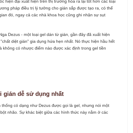
c hiện đại xuất hiện trên thị trường hóa ra lại tốt hơn các loại
ơng pháp điều trị lý tưởng cho gián sắp được tạo ra, có thể
i gian đó, ngay cả các nhà khoa học cũng ghi nhận sự sụt
Nga Dezus - một loại gel dán từ gián, gần đây đã xuất hiện
 "chất diệt gián" gia dụng hứa hẹn nhất. Nó thực hiện hầu hết
à không có nhược điểm nào được xác định trong gel tiền
i gián dễ sử dụng nhất
n thống có dạng như Dezus được gọi là gel, nhưng nói một
i bột nhão. Sự khác biệt giữa các hình thức này nằm ở các