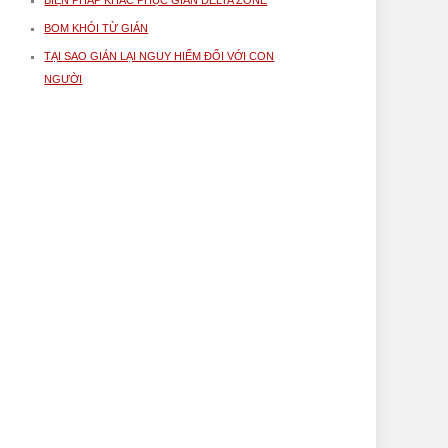
BIỆN PHÁP KHẮC PHỤC GIÁN DELTA ZONE
BOM KHÓI TỪ GIÁN
TẠI SAO GIÁN LẠI NGUY HIỂM ĐỐI VỚI CON
NGƯỜI