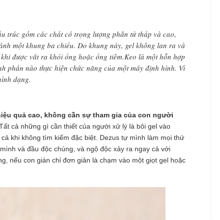
ấu trúc gồm các chất có trọng lượng phân tử thấp và cao,
ành một khung ba chiều. Do khung này, gel không lan ra và
khi được vắt ra khỏi ống hoặc ống tiêm.Keo là một hỗn hợp
nh phần nào thực hiện chức năng của một máy định hình. Vì
hình dạng.
 hiệu quả cao, không cần sự tham gia của con người
Tất cả những gì cần thiết của người xử lý là bôi gel vào
cả khi không tìm kiếm đặc biệt. Dezus tự mình làm mọi thứ
 mình và đầu độc chúng, và ngộ độc xảy ra ngay cả với
ng, nếu con gián chỉ đơn giản là chạm vào một giọt gel hoặc