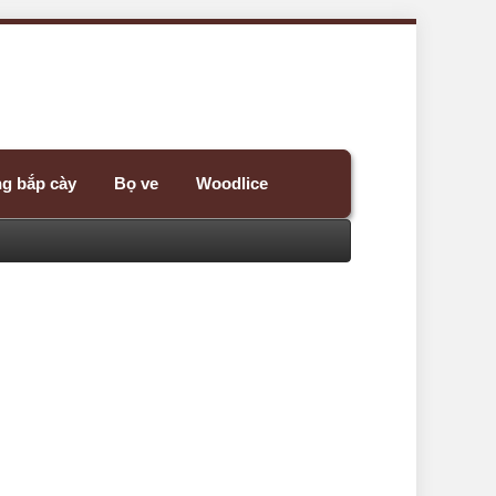
ng bắp cày
Bọ ve
Woodlice