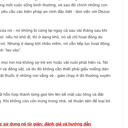
c sống một cuộc sống bình thường, và sau đó chính những con
 yêu cầu các biện pháp an ninh đặc biệt - làm việc với Dezus
của nó - nó không bị cứng lại ngay cả sau vài tháng sau khi
ó: nếu nó khô đi, thì ở dạng khô, nó sẽ chỉ hoạt động do
t nó. Nhưng ở dạng bột nhão mềm, nó vẫn tiếp tục hoạt động,
nh “lao vào”.
mọi nơi mà không sợ trẻ em hoặc vật nuôi phát hiện ra. Nó
i và động vật, và do đó không cần thiết phải giấu miếng dán
đặt thuốc ở những nơi vắng vẻ - gián chạy ở đó thường xuyên
vắt hỗn hợp thành từng giọt lớn lên bề mặt các-tông và đặt
 Khi không còn côn trùng trong nhà, sẽ thuận tiện để loại bỏ
ệc sử dụng nó từ gián: đánh giá và hướng dẫn