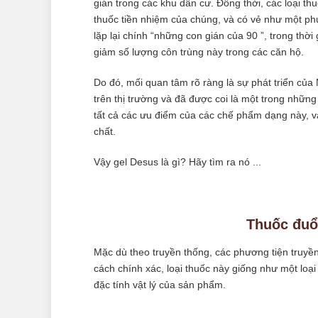
gián trong các khu dân cư. Đồng thời, các loại thuố
thuốc tiền nhiệm của chúng, và có vẻ như một phư
lặp lại chính “những con gián của 90 ”, trong thờ
giảm số lượng côn trùng này trong các căn hộ.
Do đó, mối quan tâm rõ ràng là sự phát triển của 
trên thị trường và đã được coi là một trong những
tất cả các ưu điểm của các chế phẩm dạng này, v
chất.
Vậy gel Desus là gì? Hãy tìm ra nó ...
Thuốc đuổ
Mặc dù theo truyền thống, các phương tiện truyề
cách chính xác, loại thuốc này giống như một loạ
đặc tính vật lý của sản phẩm.