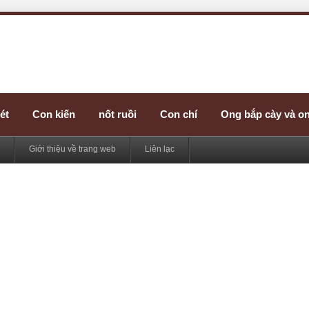
ét
Con kiến
nốt ruồi
Con chí
Ong bắp cày và o
Giới thiệu về trang web
Liên lạc