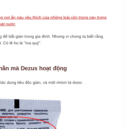
g nơi ẩn náu yêu thích của những loài côn trùng này trong
hoát nước
.
 để bắt gián trong gia đình. Nhưng vì chúng ta biết rằng
t. Có lẽ họ là "ma quỷ".
hần mà Dezus hoạt động
ác dụng tiêu độc gián, và một nhóm tá dược.