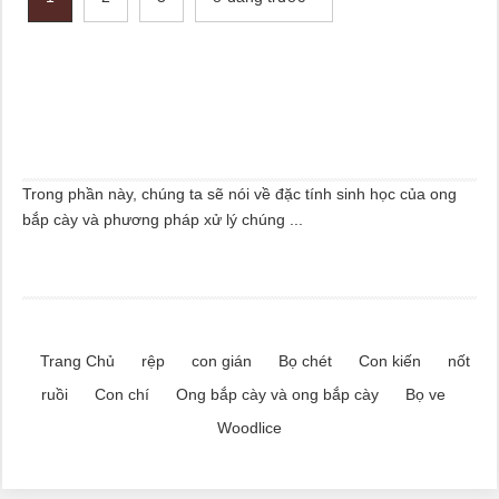
Trong phần này, chúng ta sẽ nói về đặc tính sinh học của ong
bắp cày và phương pháp xử lý chúng ...
Trang Chủ
rệp
con gián
Bọ chét
Con kiến
nốt
ruồi
Con chí
Ong bắp cày và ong bắp cày
Bọ ve
Woodlice