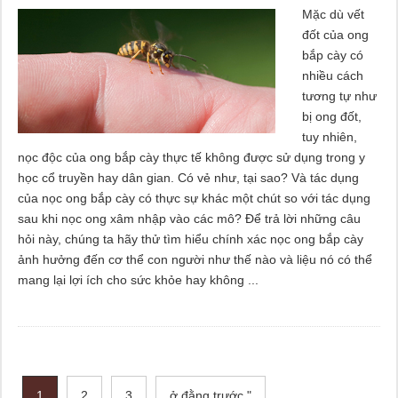
Mặc dù vết
đốt của ong
bắp cày có
nhiều cách
tương tự như
bị ong đốt,
tuy nhiên,
nọc độc của ong bắp cày thực tế không được sử dụng trong y
học cổ truyền hay dân gian. Có vẻ như, tại sao? Và tác dụng
của nọc ong bắp cày có thực sự khác một chút so với tác dụng
sau khi nọc ong xâm nhập vào các mô? Để trả lời những câu
hỏi này, chúng ta hãy thử tìm hiểu chính xác nọc ong bắp cày
ảnh hưởng đến cơ thể con người như thế nào và liệu nó có thể
mang lại lợi ích cho sức khỏe hay không ...
1
2
3
ở đằng trước "