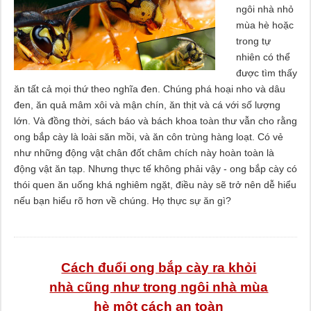
ngôi nhà nhỏ
mùa hè hoặc
trong tự
nhiên có thể
được tìm thấy
ăn tất cả mọi thứ theo nghĩa đen. Chúng phá hoại nho và dâu
đen, ăn quả mâm xôi và mận chín, ăn thịt và cá với số lượng
lớn. Và đồng thời, sách báo và bách khoa toàn thư vẫn cho rằng
ong bắp cày là loài săn mồi, và ăn côn trùng hàng loạt. Có vẻ
như những động vật chân đốt châm chích này hoàn toàn là
động vật ăn tạp. Nhưng thực tế không phải vậy - ong bắp cày có
thói quen ăn uống khá nghiêm ngặt, điều này sẽ trở nên dễ hiểu
nếu bạn hiểu rõ hơn về chúng. Họ thực sự ăn gì?
Cách đuổi ong bắp cày ra khỏi
nhà cũng như trong ngôi nhà mùa
hè một cách an toàn