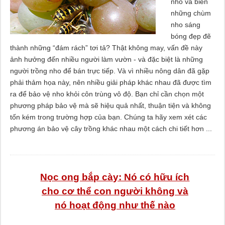
nho và biến
những chùm
nho sáng
bóng đẹp đẽ
thành những “đám rách” tơi tả? Thật không may, vấn đề này
ảnh hưởng đến nhiều người làm vườn - và đặc biệt là những
người trồng nho để bán trực tiếp. Và vì nhiều nông dân đã gặp
phải thảm họa này, nên nhiều giải pháp khác nhau đã được tìm
ra để bảo vệ nho khỏi côn trùng vô độ. Bạn chỉ cần chọn một
phương pháp bảo vệ mà sẽ hiệu quả nhất, thuận tiện và không
tốn kém trong trường hợp của bạn. Chúng ta hãy xem xét các
phương án bảo vệ cây trồng khác nhau một cách chi tiết hơn ...
Nọc ong bắp cày: Nó có hữu ích
cho cơ thể con người không và
nó hoạt động như thế nào