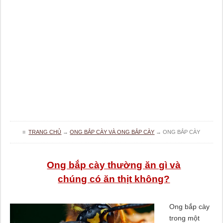
≡
TRANG CHỦ
→
ONG BẮP CÀY VÀ ONG BẮP CÀY
→
ONG BẮP CÀY
Ong bắp cày thường ăn gì và
chúng có ăn thịt không?
Ong bắp cày
trong một