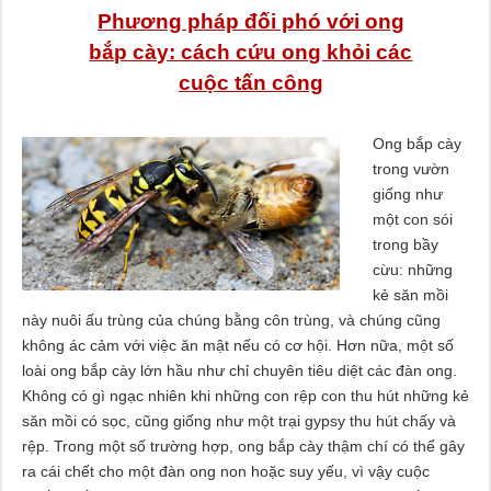
Phương pháp đối phó với ong
bắp cày: cách cứu ong khỏi các
cuộc tấn công
Ong bắp cày
trong vườn
giống như
một con sói
trong bầy
cừu: những
kẻ săn mồi
này nuôi ấu trùng của chúng bằng côn trùng, và chúng cũng
không ác cảm với việc ăn mật nếu có cơ hội. Hơn nữa, một số
loài ong bắp cày lớn hầu như chỉ chuyên tiêu diệt các đàn ong.
Không có gì ngạc nhiên khi những con rệp con thu hút những kẻ
săn mồi có sọc, cũng giống như một trại gypsy thu hút chấy và
rệp. Trong một số trường hợp, ong bắp cày thậm chí có thể gây
ra cái chết cho một đàn ong non hoặc suy yếu, vì vậy cuộc