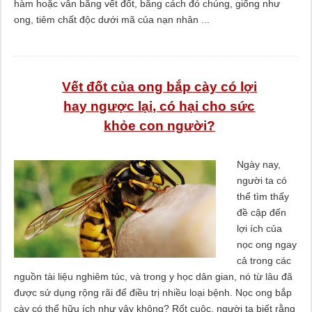
hàm hoặc vẫn bằng vết đốt, bằng cách đó chúng, giống như
ong, tiêm chất độc dưới mã của nạn nhân ...
Vết đốt của ong bắp cày có lợi
hay ngược lại, có hại cho sức
khỏe con người?
Ngày nay,
người ta có
thể tìm thấy
đề cập đến
lợi ích của
nọc ong ngay
cả trong các
nguồn tài liệu nghiêm túc, và trong y học dân gian, nó từ lâu đã
được sử dụng rộng rãi để điều trị nhiều loại bệnh. Nọc ong bắp
cày có thể hữu ích như vậy không? Rốt cuộc, người ta biết rằng