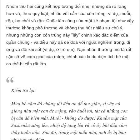
Nhóm thứ hai cũng kết hợp tương đối nhẹ, nhưng đã rõ ràng
hơn và, theo quy luật, nhiều vết cắn của côn trùng: ví dụ, muỗi,
rệp, bọ chét và rận. Cuộc tấn công của một kẻ phạm tội như vậy
thường không phô trương và không thu hút nhiều sự chú ý,
nhưng những con côn trùng này "lấy" chính xác đặc điểm của
quần chúng - và điều này đã đe dọa với ngứa nghiêm trọng, dị
ứng và đôi khi sốt (ví dụ, ở trẻ em). Nạn nhân thường mô tả rất
sặc sỡ về cảm giác của mình, chính xác là do diện tích bề mặt
cơ thể bị cắn rất lớn.
Kiểm tra lại:
Mùa hè năm đó chúng tôi đến ao để thư giãn, vì vậy nó
giống như một cơn ác mộng, vào buổi tối, tất cả những con
bị cắn đã biến mất. Muỗi - không đo được! Khuôn mặt của
Sashenka sưng lên, nhiệt độ tăng lên và cô ấy bắt đầu cảm
thấy buồn nôn. Sau đó, trong một tuần nữa, anh ấy bị bao
phủ bởi các đốm ...