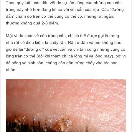
Theo quy luật, các dấu vết do sự tấn công của những con côn
trùng này nhỏ hơn đáng kể so với vết cắn của rệp. Các “đường
dẫn” chấm đỏ trên cơ thể cũng có thể có, nhưng rất ngắn,
thường không quá 2-3 điểm.
Một ví dụ khác về côn trùng cắn, chỉ có thể được gọi là trong
nhà rất có điều kiện, là chấy rận. Rận ở đầu và mu không bao
giờ để lại "đường đi" của vết cắn và chỉ tấn công những vùng có
lông trên cơ thể (đôi khi thậm chí cả lông mi và lông mày), bởi vì
để sống và sinh sản, chúng cần gắn trứng chấy vào tóc nạn
nhân: