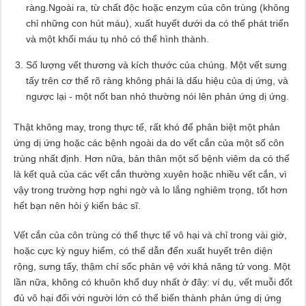
ràng.Ngoài ra, từ chất độc hoặc enzym của côn trùng (không
chỉ những con hút máu), xuất huyết dưới da có thể phát triển
và một khối máu tụ nhỏ có thể hình thành.
Số lượng vết thương và kích thước của chúng. Một vết sưng
tấy trên cơ thể rõ ràng không phải là dấu hiệu của dị ứng, và
ngược lại - một nốt ban nhỏ thường nói lên phản ứng dị ứng.
Thật không may, trong thực tế, rất khó để phân biệt một phản
ứng dị ứng hoặc các bệnh ngoài da do vết cắn của một số côn
trùng nhất định. Hơn nữa, bản thân một số bệnh viêm da có thể
là kết quả của các vết cắn thường xuyên hoặc nhiều vết cắn, vì
vậy trong trường hợp nghi ngờ và lo lắng nghiêm trọng, tốt hơn
hết bạn nên hỏi ý kiến ​​bác sĩ.
Vết cắn của côn trùng có thể thực tế vô hại và chỉ trong vài giờ,
hoặc cực kỳ nguy hiểm, có thể dẫn đến xuất huyết trên diện
rộng, sưng tấy, thậm chí sốc phản vệ với khả năng tử vong. Một
lần nữa, không có khuôn khổ duy nhất ở đây: ví dụ, vết muỗi đốt
đủ vô hại đối với người lớn có thể biến thành phản ứng dị ứng