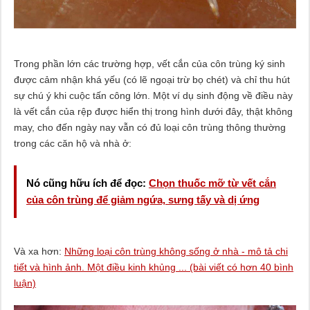
Trong phần lớn các trường hợp, vết cắn của côn trùng ký sinh
được cảm nhận khá yếu (có lẽ ngoại trừ bọ chét) và chỉ thu hút
sự chú ý khi cuộc tấn công lớn. Một ví dụ sinh động về điều này
là vết cắn của rệp được hiển thị trong hình dưới đây, thật không
may, cho đến ngày nay vẫn có đủ loại côn trùng thông thường
trong các căn hộ và nhà ở:
Nó cũng hữu ích để đọc:
Chọn thuốc mỡ từ vết cắn
của côn trùng để giảm ngứa, sưng tấy và dị ứng
Và xa hơn:
Những loại côn trùng không sống ở nhà - mô tả chi
tiết và hình ảnh. Một điều kinh khủng ... (bài viết có hơn 40 bình
luận)