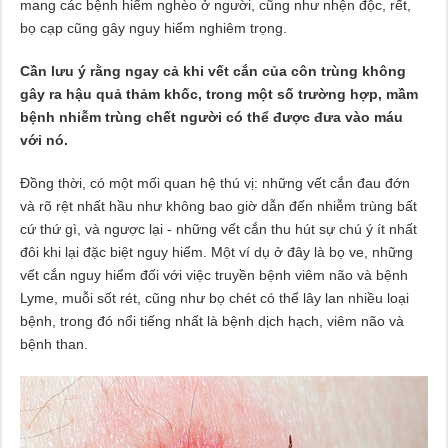
mang các bệnh hiểm nghèo ở người, cũng như nhện độc, rết,
bọ cạp cũng gây nguy hiểm nghiêm trọng.
Cần lưu ý rằng ngay cả khi vết cắn của côn trùng không
gây ra hậu quả thảm khốc, trong một số trường hợp, mầm
bệnh nhiễm trùng chết người có thể được đưa vào máu
với nó.
Đồng thời, có một mối quan hệ thú vị: những vết cắn đau đớn
và rõ rệt nhất hầu như không bao giờ dẫn đến nhiễm trùng bất
cứ thứ gì, và ngược lại - những vết cắn thu hút sự chú ý ít nhất
đôi khi lại đặc biệt nguy hiểm. Một ví dụ ở đây là bọ ve, những
vết cắn nguy hiểm đối với việc truyền bệnh viêm não và bệnh
Lyme, muỗi sốt rét, cũng như bọ chét có thể lây lan nhiều loại
bệnh, trong đó nổi tiếng nhất là bệnh dịch hạch, viêm não và
bệnh than.