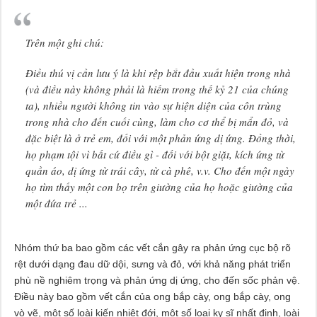
Trên một ghi chú:
Điều thú vị cần lưu ý là khi rệp bắt đầu xuất hiện trong nhà
(và điều này không phải là hiếm trong thế kỷ 21 của chúng
ta), nhiều người không tin vào sự hiện diện của côn trùng
trong nhà cho đến cuối cùng, làm cho cơ thể bị mẩn đỏ, và
đặc biệt là ở trẻ em, đối với một phản ứng dị ứng. Đồng thời,
họ phạm tội vì bất cứ điều gì - đối với bột giặt, kích ứng từ
quần áo, dị ứng từ trái cây, từ cà phê, v.v. Cho đến một ngày
họ tìm thấy một con bọ trên giường của họ hoặc giường của
một đứa trẻ ...
Nhóm thứ ba bao gồm các vết cắn gây ra phản ứng cục bộ rõ
rệt dưới dạng đau dữ dội, sưng và đỏ, với khả năng phát triển
phù nề nghiêm trọng và phản ứng dị ứng, cho đến sốc phản vệ.
Điều này bao gồm vết cắn của ong bắp cày, ong bắp cày, ong
vò vẽ, một số loài kiến ​​nhiệt đới, một số loại kỵ sĩ nhất định, loài