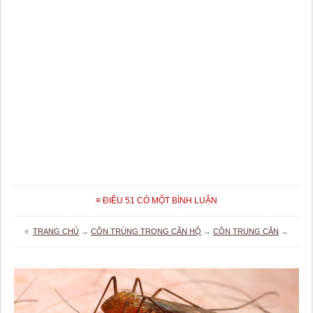
≡ ĐIỀU 51 CÓ MỘT BÌNH LUẬN
≡
TRANG CHỦ
→
CÔN TRÙNG TRONG CĂN HỘ
→
CÔN TRUNG CĂN
→