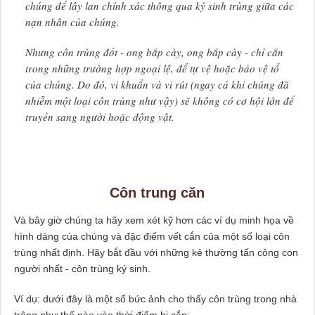
chúng để lây lan chính xác thông qua ký sinh trùng giữa các
nạn nhân của chúng.
Nhưng côn trùng đốt - ong bắp cày, ong bắp cày - chỉ cắn
trong những trường hợp ngoại lệ, để tự vệ hoặc bảo vệ tổ
của chúng. Do đó, vi khuẩn và vi rút (ngay cả khi chúng đã
nhiễm một loại côn trùng như vậy) sẽ không có cơ hội lớn để
truyền sang người hoặc động vật.
Côn trung căn
Và bây giờ chúng ta hãy xem xét kỹ hơn các ví dụ minh họa về
hình dáng của chúng và đặc điểm vết cắn của một số loại côn
trùng nhất định. Hãy bắt đầu với những kẻ thường tấn công con
người nhất - côn trùng ký sinh.
Ví dụ: dưới đây là một số bức ảnh cho thấy côn trùng trong nhà
trông như thế nào vào thời điểm bị cắn: