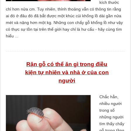
kích thước
chỉ hơn nửa cm. Tuy nhiên, thỉnh thoảng vẫn có thông tin rằng
ai đó ở đâu đó đã bắt được một khúc củi khổng lồ dài gần nửa
mét và nặng hơn một kg. Những con chấy gỗ khổng lồ như vậy
có thực sự tồn tại trên thế giới hay chỉ là hư cấu - hãy cùng tìm
hiểu ...
Rận gỗ có thể ăn gì trong điều
kiện tự nhiên và nhà ở của con
người
Chắc hẳn,
nhiều người
trong số
những người
tìm thấy chấy
gỗ trong tầng