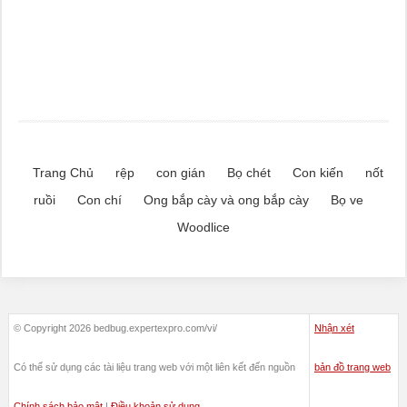
Trang Chủ
rệp
con gián
Bọ chét
Con kiến
nốt
ruồi
Con chí
Ong bắp cày và ong bắp cày
Bọ ve
Woodlice
© Copyright 2026 bedbug.expertexpro.com/vi/
Nhận xét
Có thể sử dụng các tài liệu trang web với một liên kết đến nguồn
bản đồ trang web
Chính sách bảo mật
|
Điều khoản sử dụng