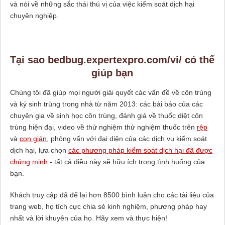
và nói về những sắc thái thú vị của việc kiểm soát dịch hại
chuyên nghiệp.
Tại sao bedbug.expertexpro.com/vi/ có thể
giúp bạn
Chúng tôi đã giúp mọi người giải quyết các vấn đề về côn trùng
và ký sinh trùng trong nhà từ năm 2013: các bài báo của các
chuyên gia về sinh học côn trùng, đánh giá về thuốc diệt côn
trùng hiện đại, video về thử nghiệm thử nghiệm thuốc trên
rệp
và
con gián
, phỏng vấn với đại diện của các dịch vụ kiểm soát
dịch hại, lựa chọn
các phương pháp kiểm soát dịch hại đã được
chứng minh
- tất cả điều này sẽ hữu ích trong tình huống của
bạn.
Khách truy cập đã để lại hơn 8500 bình luận cho các tài liệu của
trang web, họ tích cực chia sẻ kinh nghiệm, phương pháp hay
nhất và lời khuyên của họ. Hãy xem và thực hiện!