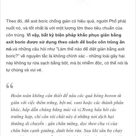
Theo đó, để axit boric chống gián có hiệu quả, người Phổ phải
nuốt nó, và tốt nhất là với một lượng lớn theo tiêu chuẩn của
côn trùng.
Vì vậy, bất kỳ biện pháp khắc phục gián bằng
axit boric được sử dụng theo cách để buộc côn trùng ăn
nó.
và những câu hỏi như "Làm thế nào để diệt gián bằng axit
boric?" về nguyên tắc là không chính xác - những loài gây hại
này không tự rửa sạch bằng bột, mà bị nhiễm độc, có thể nói là
tự chúng và vui vẻ.
Hoàn toàn không cần thiết để nấu các quả bóng boron từ
gián với việc thêm trứng, bột mì, vani hoặc các thành phần
khác, hấp dẫn chúng bằng mùi và vị.Trong hầu hết các
trường hợp, chỉ cần rải chất này ở những nơi dịch hại
thường di chuyển - gần chân tường, dọc theo chu vi của
chân bàn cạnh giường, dưới bồn rửa. Sau khi sâu bọ chạy