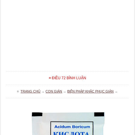
≡ ĐIỀU 72 BÌNH LUẬN
≡
TRANG CHỦ
→
CON GIÁN
→
BIỆN PHÁP KHẮC PHỤC GIÁN
→