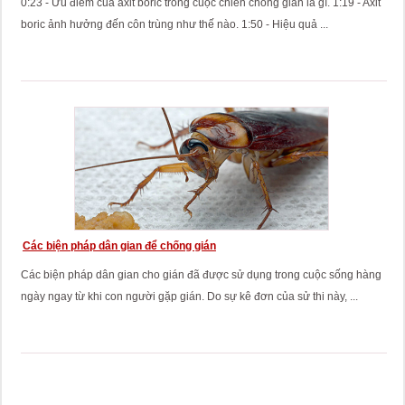
0:23 - Ưu điểm của axit boric trong cuộc chiến chống gián là gì. 1:19 - Axit
boric ảnh hưởng đến côn trùng như thế nào. 1:50 - Hiệu quả ...
Các biện pháp dân gian để chống gián
Các biện pháp dân gian cho gián đã được sử dụng trong cuộc sống hàng
ngày ngay từ khi con người gặp gián. Do sự kê đơn của sử thi này, ...