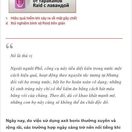
g căn
Hiệu quả hiếm khi xảy ra về mặt gây chết:
Chúng tôi kiểm tra tác dụng của
thoát
thử nghiệm bình xịt Reid trên gián
Raptor đối với gián
Nó là thú vị
Ngoài người Phổ, công cụ này tiêu diệt kiến ​​trong nước một
cách hiệu quả, hoạt động theo nguyên tắc tương tự.Nhưng
đối với bọ trong nước, bột bo bo hoàn toàn vô dụng: những
ký sinh trùng này chỉ có thể kiếm ăn bằng cách hút máu
bằng vòi của chúng. Theo đó, dù có khao khát mạnh mẽ,
những con bọ này cũng sẽ không thể ăn chất độc đó.
Ngày nay, do việc sử dụng axit boric thường xuyên và
rộng rãi, các trường hợp ngày càng trở nên nổi tiếng khi