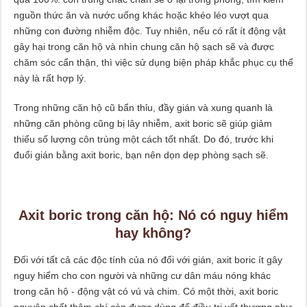
nguồn thức ăn và nước uống khác hoặc khéo léo vượt qua
những con đường nhiễm độc. Tuy nhiên, nếu có rất ít động vật
gây hại trong căn hộ và nhìn chung căn hộ sạch sẽ và được
chăm sóc cẩn thận, thì việc sử dụng biện pháp khắc phục cụ thể
này là rất hợp lý.
Trong những căn hộ cũ bẩn thỉu, đầy gián và xung quanh là
những căn phòng cũng bị lây nhiễm, axit boric sẽ giúp giảm
thiểu số lượng côn trùng một cách tốt nhất. Do đó, trước khi
đuổi gián bằng axit boric, bạn nên dọn dẹp phòng sạch sẽ.
Axit boric trong căn hộ: Nó có nguy hiểm
hay không?
Đối với tất cả các độc tính của nó đối với gián, axit boric ít gây
nguy hiểm cho con người và những cư dân máu nóng khác
trong căn hộ - động vật có vú và chim. Có một thời, axit boric
nguyên chất thậm chí còn được dùng để điều trị vết thương như