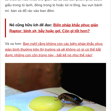
giấu trong tủ lạnh, đóng trong lọ hoặc túi ni lông, lau vụn bánh
mì. bàn và đổ rác vào ban đêm.
Nó cũng hữu ích để đọc:
Biện pháp khắc phục gián
Raptor: bình xịt, bẫy hoặc gel. Còn gì tốt hơn?
Và xa hơn:
Bạn nghĩ rằng không còn các biện pháp khắc phục
gián bình thường trên thị trường và sẽ không có gì có thể bắt
được những con côn trùng này - bất kể nó như thế nào!