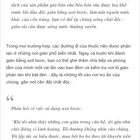
dịch của sản phẩm gần bồn rửa.Nếu bồn rửa được lau khô
trước khi đầu độc gián bằng axit boric, làm mất nguồn nước
khác của côn trùng, bạn có thể ép chúng uống chất độc -
gián rất cần được uống nước thường xuyên.
Trong mọi trường hợp, các đường đi của thuốc nên được phân
tán ở những nơi gián phổ biến nhất. Ngay cả trước khi đánh
gián bằng axit boric, bạn có thể ghé thăm nhà bếp và phòng
tắm của mình một vài lần vào ban đêm và kiểm tra nơi lũ gián
phân tán khi bật đèn - đây là những lối vào nơi trú ẩn của
chúng, gần nơi cần đặt chất độc. .
Phản hồi về việc sử dụng axit boric:
“Khi tôi nhìn thấy những con gián trong căn hộ, tôi gần như
chết điếng vì kinh hoàng. Tôi thường không nhìn vào chúng.
Tôi lập tức ra hiệu thuốc, mua bột bo bo theo lời khuyên trên