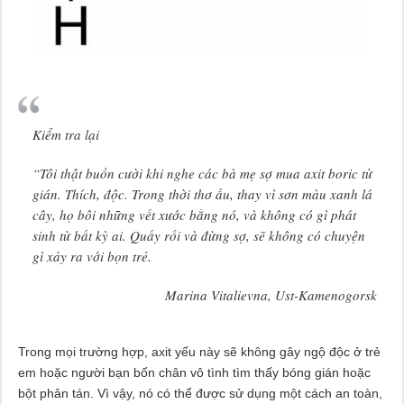
Kiểm tra lại
“Tôi thật buồn cười khi nghe các bà mẹ sợ mua axit boric từ
gián. Thích, độc. Trong thời thơ ấu, thay vì sơn màu xanh lá
cây, họ bôi những vết xước bằng nó, và không có gì phát
sinh từ bất kỳ ai. Quấy rối và đừng sợ, sẽ không có chuyện
gì xảy ra với bọn trẻ.
Marina Vitalievna, Ust-Kamenogorsk
Trong mọi trường hợp, axit yếu này sẽ không gây ngộ độc ở trẻ
em hoặc người bạn bốn chân vô tình tìm thấy bóng gián hoặc
bột phân tán. Vì vậy, nó có thể được sử dụng một cách an toàn,