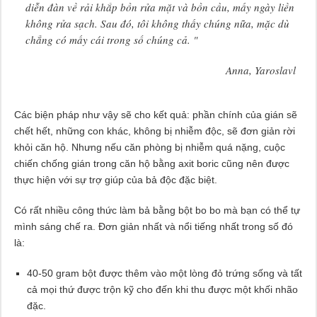
diễn đàn về rải khắp bồn rửa mặt và bồn cầu, mấy ngày liền
không rửa sạch. Sau đó, tôi không thấy chúng nữa, mặc dù
chẳng có mấy cái trong số chúng cả. "
Anna, Yaroslavl
Các biện pháp như vậy sẽ cho kết quả: phần chính của gián sẽ
chết hết, những con khác, không bị nhiễm độc, sẽ đơn giản rời
khỏi căn hộ. Nhưng nếu căn phòng bị nhiễm quá nặng, cuộc
chiến chống gián trong căn hộ bằng axit boric cũng nên được
thực hiện với sự trợ giúp của bả độc đặc biệt.
Có rất nhiều công thức làm bả bằng bột bo bo mà bạn có thể tự
mình sáng chế ra. Đơn giản nhất và nổi tiếng nhất trong số đó
là:
40-50 gram bột được thêm vào một lòng đỏ trứng sống và tất
cả mọi thứ được trộn kỹ cho đến khi thu được một khối nhão
đặc.