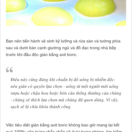
Bạn nên tiến hành vệ sinh kỹ lưỡng và rửa sàn và tường phía
sau và dưới bàn cạnh giường ngủ và đồ đạc trong nhà bếp
trước khi đầu độc gián bằng axit boric.
Điều này cũng đúng khi chuẩn bị đồ uống bị nhiễm độc:
nếu gián có quyền lựa chọn - uống từ một người mới uống
rượu hoặc chậu hoa hoặc bồn cầu thông thường của chúng
- chúng sẽ thích lựa chọn mà chúng đã quen dùng. Vì vậy,
sạch sẽ là chìa khóa thành công.
Việc tiêu diệt gián bằng axit boric không bao giờ mang lại kết
quả 100%: côn trùng chắc chắn sẽ ở lại trong phòng, tìm kiếm