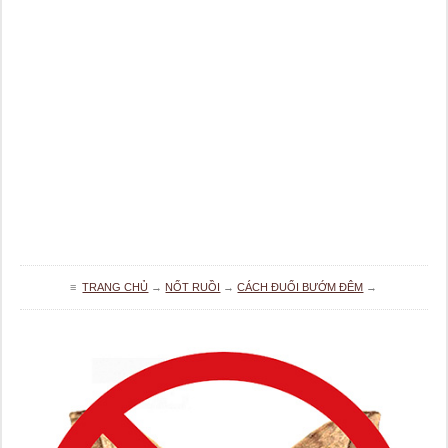
≡
TRANG CHỦ
→
NỐT RUỒI
→
CÁCH ĐUỔI BƯỚM ĐÊM
→