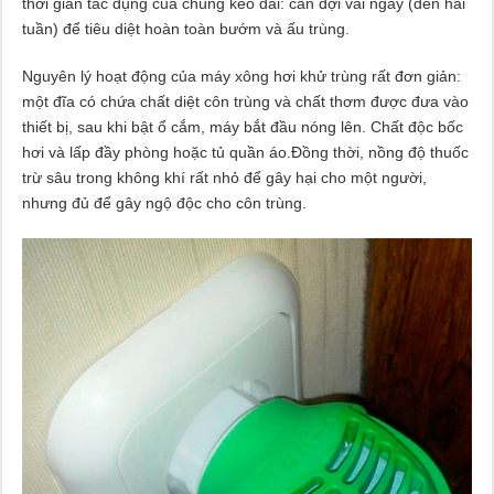
thời gian tác dụng của chúng kéo dài: cần đợi vài ngày (đến hai
tuần) để tiêu diệt hoàn toàn bướm và ấu trùng.
Nguyên lý hoạt động của máy xông hơi khử trùng rất đơn giản:
một đĩa có chứa chất diệt côn trùng và chất thơm được đưa vào
thiết bị, sau khi bật ổ cắm, máy bắt đầu nóng lên. Chất độc bốc
hơi và lấp đầy phòng hoặc tủ quần áo.Đồng thời, nồng độ thuốc
trừ sâu trong không khí rất nhỏ để gây hại cho một người,
nhưng đủ để gây ngộ độc cho côn trùng.