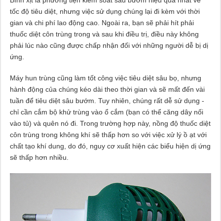
Bình xịt là phương tiện kiểm soát sâu bướm hiệu quả nhất về
tốc độ tiêu diệt, nhưng việc sử dụng chúng lại đi kèm với thời
gian và chi phí lao động cao. Ngoài ra, bạn sẽ phải hít phải
thuốc diệt côn trùng trong và sau khi điều trị, điều này không
phải lúc nào cũng được chấp nhận đối với những người dễ bị dị
ứng.
Máy hun trùng cũng làm tốt công việc tiêu diệt sâu bọ, nhưng
hành động của chúng kéo dài theo thời gian và sẽ mất đến vài
tuần để tiêu diệt sâu bướm. Tuy nhiên, chúng rất dễ sử dụng -
chỉ cần cắm bộ khử trùng vào ổ cắm (bạn có thể căng dây nối
vào tủ) và quên nó đi. Trong trường hợp này, nồng độ thuốc diệt
côn trùng trong không khí sẽ thấp hơn so với việc xử lý ồ ạt với
chất tạo khí dung, do đó, nguy cơ xuất hiện các biểu hiện dị ứng
sẽ thấp hơn nhiều.