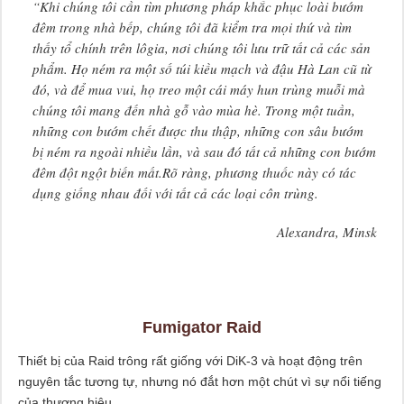
“Khi chúng tôi cần tìm phương pháp khắc phục loài bướm
đêm trong nhà bếp, chúng tôi đã kiểm tra mọi thứ và tìm
thấy tổ chính trên lôgia, nơi chúng tôi lưu trữ tất cả các sản
phẩm. Họ ném ra một số túi kiều mạch và đậu Hà Lan cũ từ
đó, và để mua vui, họ treo một cái máy hun trùng muỗi mà
chúng tôi mang đến nhà gỗ vào mùa hè. Trong một tuần,
những con bướm chết được thu thập, những con sâu bướm
bị ném ra ngoài nhiều lần, và sau đó tất cả những con bướm
đêm đột ngột biến mất.Rõ ràng, phương thuốc này có tác
dụng giống nhau đối với tất cả các loại côn trùng.
Alexandra, Minsk
Fumigator Raid
Thiết bị của Raid trông rất giống với DiK-3 và hoạt động trên
nguyên tắc tương tự, nhưng nó đắt hơn một chút vì sự nổi tiếng
của thương hiệu.