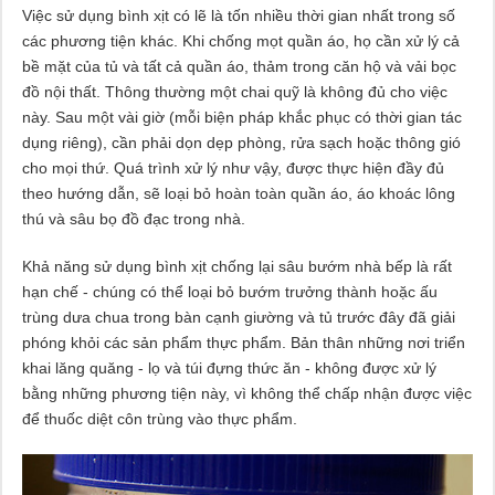
Việc sử dụng bình xịt có lẽ là tốn nhiều thời gian nhất trong số
các phương tiện khác. Khi chống mọt quần áo, họ cần xử lý cả
bề mặt của tủ và tất cả quần áo, thảm trong căn hộ và vải bọc
đồ nội thất. Thông thường một chai quỹ là không đủ cho việc
này. Sau một vài giờ (mỗi biện pháp khắc phục có thời gian tác
dụng riêng), cần phải dọn dẹp phòng, rửa sạch hoặc thông gió
cho mọi thứ. Quá trình xử lý như vậy, được thực hiện đầy đủ
theo hướng dẫn, sẽ loại bỏ hoàn toàn quần áo, áo khoác lông
thú và sâu bọ đồ đạc trong nhà.
Khả năng sử dụng bình xịt chống lại sâu bướm nhà bếp là rất
hạn chế - chúng có thể loại bỏ bướm trưởng thành hoặc ấu
trùng dưa chua trong bàn cạnh giường và tủ trước đây đã giải
phóng khỏi các sản phẩm thực phẩm. Bản thân những nơi triển
khai lăng quăng - lọ và túi đựng thức ăn - không được xử lý
bằng những phương tiện này, vì không thể chấp nhận được việc
để thuốc diệt côn trùng vào thực phẩm.