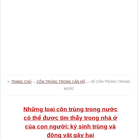
≡
TRANG CHỦ
→
CÔN TRÙNG TRONG CĂN HỘ
→
VỀ CÔN TRÙNG TRONG
NƯỚC
Những loại côn trùng trong nước
có thể được tìm thấy trong nhà ở
của con người: ký sinh trùng và
động vật gây hại