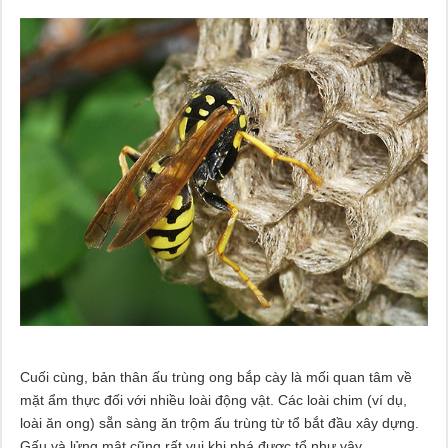
Cuối cùng, bản thân ấu trùng ong bắp cày là mối quan tâm về
mặt ẩm thực đối với nhiều loài động vật. Các loài chim (ví dụ,
loài ăn ong) sẵn sàng ăn trộm ấu trùng từ tổ bắt đầu xây dựng.
Gấu và lửng mật cũng rất vui khi phá được tổ như vậy.