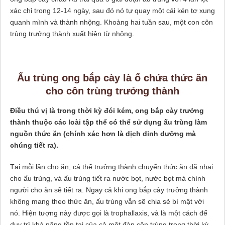
xác chỉ trong 12-14 ngày, sau đó nó tự quay một cái kén tơ xung
quanh mình và thành nhộng. Khoảng hai tuần sau, một con côn
trùng trưởng thành xuất hiện từ nhộng.
Ấu trùng ong bắp cày là ổ chứa thức ăn
cho côn trùng trưởng thành
Điều thú vị là trong thời kỳ đói kém, ong bắp cày trưởng
thành thuộc các loài tập thể có thể sử dụng ấu trùng làm
nguồn thức ăn (chính xác hơn là dịch dinh dưỡng mà
chúng tiết ra).
Tại mỗi lần cho ăn, cá thể trưởng thành chuyển thức ăn đã nhai
cho ấu trùng, và ấu trùng tiết ra nước bọt, nước bọt mà chính
người cho ăn sẽ tiết ra. Ngay cả khi ong bắp cày trưởng thành
không mang theo thức ăn, ấu trùng vẫn sẽ chia sẻ bí mật với
nó. Hiện tượng này được gọi là trophallaxis, và là một cách để
duy trì khả năng tồn tại của cả một đàn côn trùng trong thời kỳ