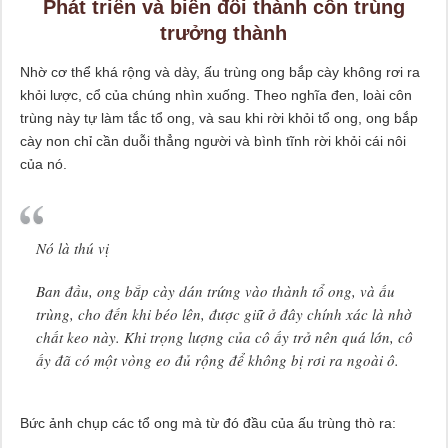
Phát triển và biến đổi thành côn trùng
trưởng thành
Nhờ cơ thể khá rộng và dày, ấu trùng ong bắp cày không rơi ra
khỏi lược, cổ của chúng nhìn xuống. Theo nghĩa đen, loài côn
trùng này tự làm tắc tổ ong, và sau khi rời khỏi tổ ong, ong bắp
cày non chỉ cần duỗi thẳng người và bình tĩnh rời khỏi cái nôi
của nó.
Nó là thú vị
Ban đầu, ong bắp cày dán trứng vào thành tổ ong, và ấu
trùng, cho đến khi béo lên, được giữ ở đây chính xác là nhờ
chất keo này. Khi trọng lượng của cô ấy trở nên quá lớn, cô
ấy đã có một vòng eo đủ rộng để không bị rơi ra ngoài ô.
Bức ảnh chụp các tổ ong mà từ đó đầu của ấu trùng thò ra: