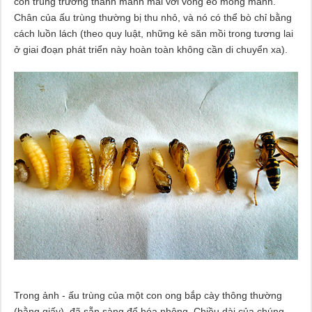
côn trùng trưởng thành mảnh mai với vòng eo mỏng manh.
Chân của ấu trùng thường bị thu nhỏ, và nó có thể bò chỉ bằng
cách luồn lách (theo quy luật, những kẻ săn mồi trong tương lai
ở giai đoạn phát triển này hoàn toàn không cần di chuyển xa).
Trong ảnh - ấu trùng của một con ong bắp cày thông thường
(bằng giấy), đã sẵn sàng để hóa nhộng. Chiều dài của chúng