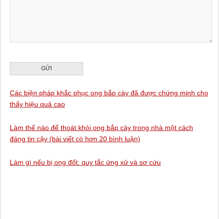
Các biện pháp khắc phục ong bắp cày đã được chứng minh cho
thấy hiệu quả cao
Làm thế nào để thoát khỏi ong bắp cày trong nhà một cách
đáng tin cậy (bài viết có hơn 20 bình luận)
Làm gì nếu bị ong đốt: quy tắc ứng xử và sơ cứu