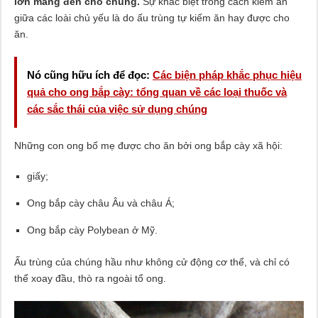
lớn mang đến cho chúng.
Sự khác biệt trong cách kiếm ăn
giữa các loài chủ yếu là do ấu trùng tự kiếm ăn hay được cho
ăn.
Nó cũng hữu ích để đọc:
Các biện pháp khắc phục hiệu
quả cho ong bắp cày: tổng quan về các loại thuốc và
các sắc thái của việc sử dụng chúng
Những con ong bố mẹ được cho ăn bởi ong bắp cày xã hội:
giấy;
Ong bắp cày châu Âu và châu Á;
Ong bắp cày Polybean ở Mỹ.
Ấu trùng của chúng hầu như không cử động cơ thể, và chỉ có
thể xoay đầu, thò ra ngoài tổ ong.