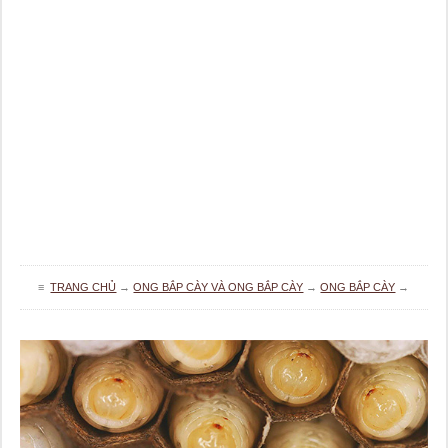
≡
TRANG CHỦ
→
ONG BẮP CÀY VÀ ONG BẮP CÀY
→
ONG BẮP CÀY
→