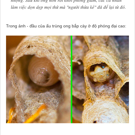
làm việc dọn dẹp mọi thứ mà "người thừa kế" đã để lại từ đó.
Trong ảnh - đầu của ấu trùng ong bắp cày ở độ phóng đại cao: