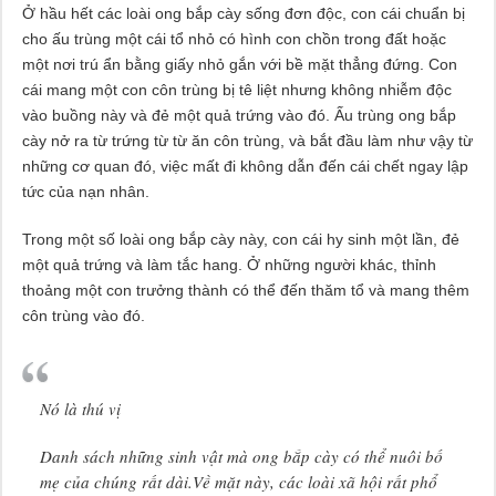
Ở hầu hết các loài ong bắp cày sống đơn độc, con cái chuẩn bị
cho ấu trùng một cái tổ nhỏ có hình con chồn trong đất hoặc
một nơi trú ẩn bằng giấy nhỏ gắn với bề mặt thẳng đứng. Con
cái mang một con côn trùng bị tê liệt nhưng không nhiễm độc
vào buồng này và đẻ một quả trứng vào đó. Ấu trùng ong bắp
cày nở ra từ trứng từ từ ăn côn trùng, và bắt đầu làm như vậy từ
những cơ quan đó, việc mất đi không dẫn đến cái chết ngay lập
tức của nạn nhân.
Trong một số loài ong bắp cày này, con cái hy sinh một lần, đẻ
một quả trứng và làm tắc hang. Ở những người khác, thỉnh
thoảng một con trưởng thành có thể đến thăm tổ và mang thêm
côn trùng vào đó.
Nó là thú vị
Danh sách những sinh vật mà ong bắp cày có thể nuôi bố
mẹ của chúng rất dài.Về mặt này, các loài xã hội rất phổ