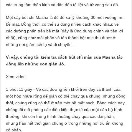
các trung tâm thần kinh và dẫn đến tê liệt và tử vong sau đó.
Một cây bút chì Masha là đủ để xử lý khoảng 30 mét vuông. m.
bề mặt. Đồng thời, có thể sử dụng nhiều cách khác nhau: vẽ
các đường phấn trên bề mặt (đây là ứng dụng chính và tiện lợi
nhất), cũng như mài phấn và tán thành bột mịn thu được ở
những nơi gián tích tụ và di chuyển. .
Vì vậy, chúng tôi kiểm tra cách bút chì màu của Masha tác
động lên những con gián đỏ.
Xem video:
1 phút 11 giây - Vẽ các đường liền khối trên đáy và thành của
một hộp nhựa rỗng để gián có thể chạy qua chúng, nhưng đồng
thời, chúng cũng có thể ở trên một bề mặt sạch. Bằng cách này,
chúng tôi mô phỏng các điều kiện thực tế của một căn hộ bình
thường, khi côn trùng thỉnh thoảng chạy qua các dải phấn,
nhưng hầu hết thời gian chúng ở trong những nơi trú ẩn không
có phấn.