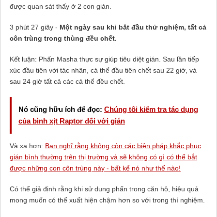
được quan sát thấy ở 2 con gián.
3 phút 27 giây -
Một ngày sau khi bắt đầu thử nghiệm, tất cả
côn trùng trong thùng đều chết.
Kết luận: Phấn Masha thực sự giúp tiêu diệt gián. Sau lần tiếp
xúc đầu tiên với tác nhân, cá thể đầu tiên chết sau 22 giờ, và
sau 24 giờ tất cả các cá thể đều chết.
Nó cũng hữu ích để đọc:
Chúng tôi kiểm tra tác dụng
của bình xịt Raptor đối với gián
Và xa hơn:
Bạn nghĩ rằng không còn các biện pháp khắc phục
gián bình thường trên thị trường và sẽ không có gì có thể bắt
được những con côn trùng này - bất kể nó như thế nào!
Có thể giả định rằng khi sử dụng phấn trong căn hộ, hiệu quả
mong muốn có thể xuất hiện chậm hơn so với trong thí nghiệm.