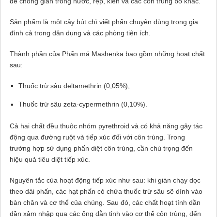
để chống gián trong nước, rệp, kiến ​​và các côn trùng bò khác.
Sản phẩm là một cây bút chì viết phấn chuyên dùng trong gia
đình cả trong dân dụng và các phòng tiện ích.
Thành phần của Phấn má Mashenka bao gồm những hoạt chất
sau:
Thuốc trừ sâu deltamethrin (0,05%);
Thuốc trừ sâu zeta-cypermethrin (0,10%).
Cả hai chất đều thuộc nhóm pyrethroid và có khả năng gây tác
động qua đường ruột và tiếp xúc đối với côn trùng. Trong
trường hợp sử dụng phấn diệt côn trùng, cần chú trọng đến
hiệu quả tiêu diệt tiếp xúc.
Nguyên tắc của hoạt động tiếp xúc như sau: khi gián chạy dọc
theo dải phấn, các hạt phấn có chứa thuốc trừ sâu sẽ dính vào
bàn chân và cơ thể của chúng. Sau đó, các chất hoạt tính dần
dần xâm nhập qua các ống dẫn tinh vào cơ thể côn trùng, đến