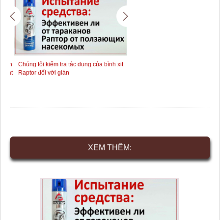
g căn
Chúng tôi kiểm tra tác dụng của bình xịt
Chúng tôi thử nghiệm hoạt độn
thoát
Raptor đối với gián
Phenaksin đối với gián - một t
với kết quả bất ngờ ...
XEM THÊM: