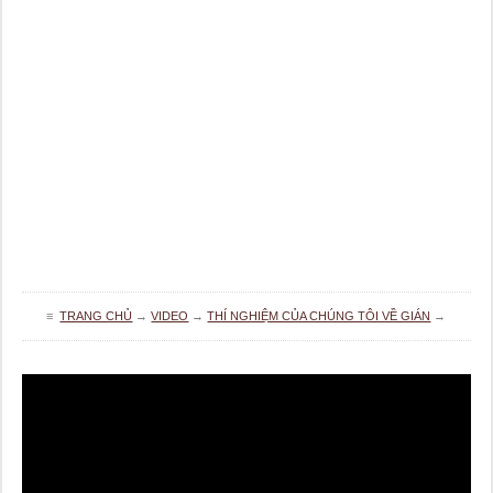
≡
TRANG CHỦ
→
VIDEO
→
THÍ NGHIỆM CỦA CHÚNG TÔI VỀ GIÁN
→