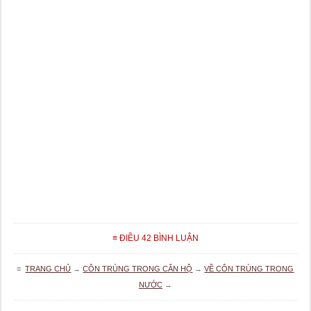
≡ ĐIỀU 42 BÌNH LUẬN
≡
TRANG CHỦ
→
CÔN TRÙNG TRONG CĂN HỘ
→
VỀ CÔN TRÙNG TRONG
NƯỚC
→