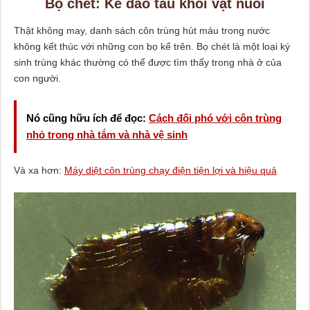
Bọ chét: Kẻ đào tẩu khỏi vật nuôi
Thật không may, danh sách côn trùng hút máu trong nước
không kết thúc với những con bọ kể trên. Bọ chét là một loại ký
sinh trùng khác thường có thể được tìm thấy trong nhà ở của
con người.
Nó cũng hữu ích để đọc:
Cách đối phó với côn trùng
nhỏ trong nhà tắm và nhà vệ sinh
Và xa hơn:
Máy diệt côn trùng chạy điện tiện lợi và hiệu quả