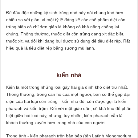
Để đầu độc những ký sinh trùng nhỏ này nói chung khó hơn
nhiều so với gián, vì một tỷ lệ đáng kể các chế phẩm diệt côn
trùng hiện có chỉ đơn giản là không có khả năng chống lại
chúng. Thông thường, thuốc diệt côn trùng dạng xịt đặc biệt,
thuốc xịt, và đôi khi dạng bụi được sử dụng để tiêu diệt rệp. Rất
hiệu quả là tiêu diệt rệp bằng sương mù lạnh.
kiến nhà
Kiến là một trong những loài gây hại gia đình khó diệt trừ nhất.
Thông thường, trong căn hộ của một người, bạn có thể gặp đại
diện của hai loại côn trùng - kiến ​​nhà đỏ, còn được gọi là kiến ​​
pharaoh và kiến ​​trộm. Đối với một giáo dân, sẽ khá khó để phân
biệt giữa hai loài này, nhưng, tuy nhiên, kiến ​​pharaoh vẫn là
khách thường xuyên hơn trong nhà của con người.
Trong ảnh - kiến ​​pharaoh trên bàn bếp (tên Latinh Monomorium