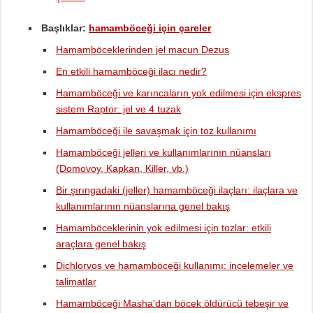
Başlıklar:
hamamböceği için çareler
Hamamböceklerinden jel macun Dezus
En etkili hamamböceği ilacı nedir?
Hamamböceği ve karıncaların yok edilmesi için ekspres
sistem Raptor: jel ve 4 tuzak
Hamamböceği ile savaşmak için toz kullanımı
Hamamböceği jelleri ve kullanımlarının nüansları
(Domovoy, Kapkan, Killer, vb.)
Bir şırıngadaki (jeller) hamamböceği ilaçları: ilaçlara ve
kullanımlarının nüanslarına genel bakış
Hamamböceklerinin yok edilmesi için tozlar: etkili
araçlara genel bakış
Dichlorvos ve hamamböceği kullanımı: incelemeler ve
talimatlar
Hamamböceği Masha'dan böcek öldürücü tebeşir ve