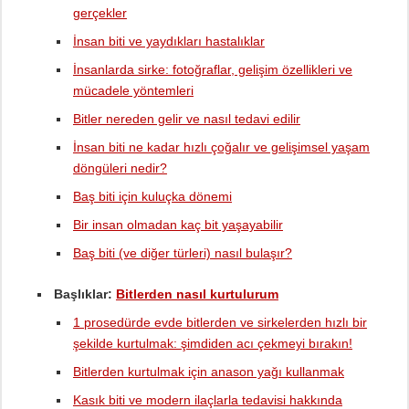
gerçekler
İnsan biti ve yaydıkları hastalıklar
İnsanlarda sirke: fotoğraflar, gelişim özellikleri ve
mücadele yöntemleri
Bitler nereden gelir ve nasıl tedavi edilir
İnsan biti ne kadar hızlı çoğalır ve gelişimsel yaşam
döngüleri nedir?
Baş biti için kuluçka dönemi
Bir insan olmadan kaç bit yaşayabilir
Baş biti (ve diğer türleri) nasıl bulaşır?
Başlıklar:
Bitlerden nasıl kurtulurum
1 prosedürde evde bitlerden ve sirkelerden hızlı bir
şekilde kurtulmak: şimdiden acı çekmeyi bırakın!
Bitlerden kurtulmak için anason yağı kullanmak
Kasık biti ve modern ilaçlarla tedavisi hakkında