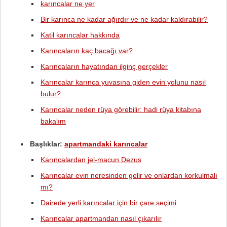
karıncalar ne yer
Bir karınca ne kadar ağırdır ve ne kadar kaldırabilir?
Katil karıncalar hakkında
Karıncaların kaç bacağı var?
Karıncaların hayatından ilginç gerçekler
Karıncalar karınca yuvasına giden evin yolunu nasıl
bulur?
Karıncalar neden rüya görebilir: hadi rüya kitabına
bakalım
Başlıklar:
apartmandaki karıncalar
Karıncalardan jel-macun Dezus
Karıncalar evin neresinden gelir ve onlardan korkulmalı
mı?
Dairede yerli karıncalar için bir çare seçimi
Karıncalar apartmandan nasıl çıkarılır