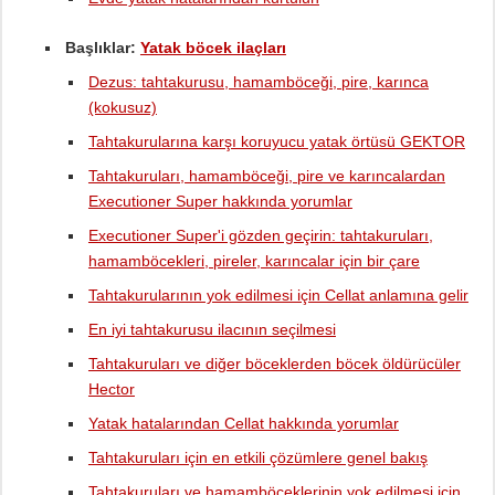
Başlıklar:
Yatak böcek ilaçları
Dezus: tahtakurusu, hamamböceği, pire, karınca
(kokusuz)
Tahtakurularına karşı koruyucu yatak örtüsü GEKTOR
Tahtakuruları, hamamböceği, pire ve karıncalardan
Executioner Super hakkında yorumlar
Executioner Super'i gözden geçirin: tahtakuruları,
hamamböcekleri, pireler, karıncalar için bir çare
Tahtakurularının yok edilmesi için Cellat anlamına gelir
En iyi tahtakurusu ilacının seçilmesi
Tahtakuruları ve diğer böceklerden böcek öldürücüler
Hector
Yatak hatalarından Cellat hakkında yorumlar
Tahtakuruları için en etkili çözümlere genel bakış
Tahtakuruları ve hamamböceklerinin yok edilmesi için