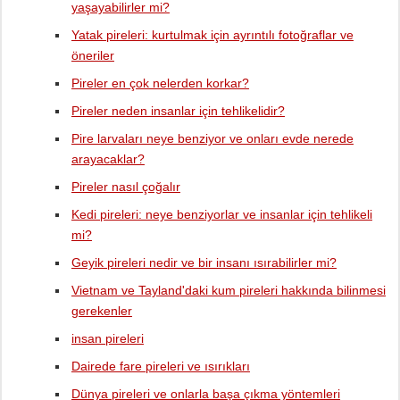
yaşayabilirler mi?
Yatak pireleri: kurtulmak için ayrıntılı fotoğraflar ve
öneriler
Pireler en çok nelerden korkar?
Pireler neden insanlar için tehlikelidir?
Pire larvaları neye benziyor ve onları evde nerede
arayacaklar?
Pireler nasıl çoğalır
Kedi pireleri: neye benziyorlar ve insanlar için tehlikeli
mi?
Geyik pireleri nedir ve bir insanı ısırabilirler mi?
Vietnam ve Tayland'daki kum pireleri hakkında bilinmesi
gerekenler
insan pireleri
Dairede fare pireleri ve ısırıkları
Dünya pireleri ve onlarla başa çıkma yöntemleri