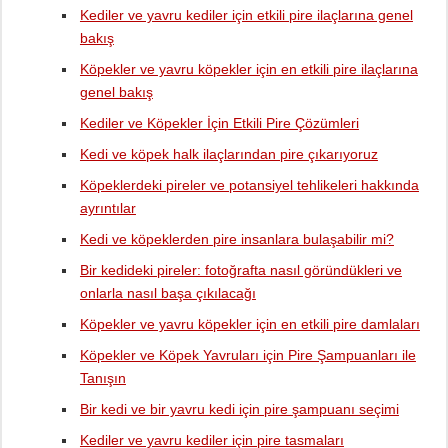
Kediler ve yavru kediler için etkili pire ilaçlarına genel
bakış
Köpekler ve yavru köpekler için en etkili pire ilaçlarına
genel bakış
Kediler ve Köpekler İçin Etkili Pire Çözümleri
Kedi ve köpek halk ilaçlarından pire çıkarıyoruz
Köpeklerdeki pireler ve potansiyel tehlikeleri hakkında
ayrıntılar
Kedi ve köpeklerden pire insanlara bulaşabilir mi?
Bir kedideki pireler: fotoğrafta nasıl göründükleri ve
onlarla nasıl başa çıkılacağı
Köpekler ve yavru köpekler için en etkili pire damlaları
Köpekler ve Köpek Yavruları için Pire Şampuanları ile
Tanışın
Bir kedi ve bir yavru kedi için pire şampuanı seçimi
Kediler ve yavru kediler için pire tasmaları