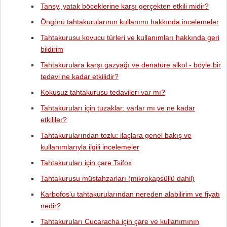
Tansy, yatak böceklerine karşı gerçekten etkili midir?
Öngörü tahtakurularının kullanımı hakkında incelemeler
Tahtakurusu kovucu türleri ve kullanımları hakkında geri
bildirim
Tahtakurulara karşı gazyağı ve denatüre alkol - böyle bir
tedavi ne kadar etkilidir?
Kokusuz tahtakurusu tedavileri var mı?
Tahtakuruları için tuzaklar: varlar mı ve ne kadar
etkililer?
Tahtakurularından tozlu: ilaçlara genel bakış ve
kullanımlarıyla ilgili incelemeler
Tahtakuruları için çare Tsifox
Tahtakurusu müstahzarları (mikrokapsüllü dahil)
Karbofos'u tahtakurularından nereden alabilirim ve fiyatı
nedir?
Tahtakuruları Cucaracha için çare ve kullanımının