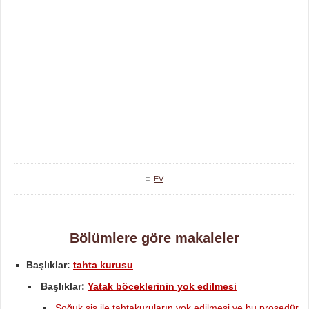
≡
EV
Bölümlere göre makaleler
Başlıklar:
tahta kurusu
Başlıklar:
Yatak böceklerinin yok edilmesi
Soğuk sis ile tahtakuruların yok edilmesi ve bu prosedür