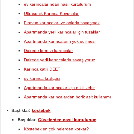
ev karıncalarından nasıl kurtulurum
Ultrasonik Karınca Kovucular
Firavun karıncaları ve onlarla savaşmak
Apartmanda yerli karıncalar için tuzaklar
Apartmanda karıncaların yok edilmesi
Dairede kırmızı karıncalar
Dairede yerli karıncalarla savaşıyoruz
Karınca katili DEET
ev karınca kraliçesi
Apartmanda karıncalar için etkili zehir
Apartmanda karıncalardan borik asit kullanımı
Başlıklar:
köstebek
Başlıklar:
Güvelerden nasıl kurtulurum
Köstebek en çok nelerden korkar?