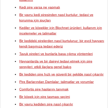
Kedi pire varsa ne yapmalı
Bir yavru kedi piresinden nasıl kurtulur: tedavi ve
korunma için ipuçları
Kediler ve köpekler için Blochnet ürünleri: kullanım için
incelemeler ve talimatlar
Bir kedideki pirelerden nasıl kurtuluruz: bir evcil hayvanı
kendi başımıza tedavi ederiz
Tavuk pireleri ve bunlarla başa çıkma yöntemleri
Hayvanlarda ve bir daireyi tedavi etmek için pire
spreyleri: etkili ilaçlara genel bakış
Bir kediden pire hızlı ve güvenli bir şekilde nasıl çıkarılır
Pire Barlarından Damlalar: talimatlar ve yorumlar
Comfortis pire haplarını tanımak
Bir köpek için pire tasması seçimi
Bir yavru kediden pire nasıl çıkarılır