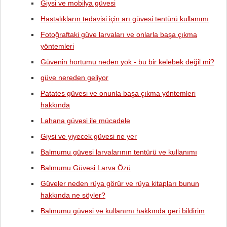
Giysi ve mobilya güvesi
Hastalıkların tedavisi için arı güvesi tentürü kullanımı
Fotoğraftaki güve larvaları ve onlarla başa çıkma
yöntemleri
Güvenin hortumu neden yok - bu bir kelebek değil mi?
güve nereden geliyor
Patates güvesi ve onunla başa çıkma yöntemleri
hakkında
Lahana güvesi ile mücadele
Giysi ve yiyecek güvesi ne yer
Balmumu güvesi larvalarının tentürü ve kullanımı
Balmumu Güvesi Larva Özü
Güveler neden rüya görür ve rüya kitapları bunun
hakkında ne söyler?
Balmumu güvesi ve kullanımı hakkında geri bildirim