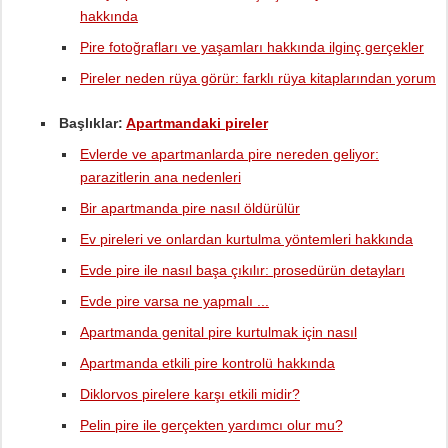
hakkında
Pire fotoğrafları ve yaşamları hakkında ilginç gerçekler
Pireler neden rüya görür: farklı rüya kitaplarından yorum
Başlıklar:
Apartmandaki pireler
Evlerde ve apartmanlarda pire nereden geliyor:
parazitlerin ana nedenleri
Bir apartmanda pire nasıl öldürülür
Ev pireleri ve onlardan kurtulma yöntemleri hakkında
Evde pire ile nasıl başa çıkılır: prosedürün detayları
Evde pire varsa ne yapmalı ...
Apartmanda genital pire kurtulmak için nasıl
Apartmanda etkili pire kontrolü hakkında
Diklorvos pirelere karşı etkili midir?
Pelin pire ile gerçekten yardımcı olur mu?