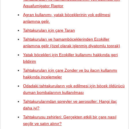
Aquafumigator Raptor
Agran kullanımı, yatak böceklerinin yok edilmesi
anlamına gelir.
Tahtakuruları için çare Taran
Tahtakuruları ve hamamböceklerinden Ecokiller
anlamına gelir (özel olarak işlenmiş diyatomlu toprak)
Yatak böcekleri için Ecokiller kullanımı hakkında geri
bildirim
Tahtakuruları için çare Zonder ve bu ilacın kullanımı
hakkında incelemeler
Odadaki tahtakuruların yok edilmesi için böcek öldürücü
duman bombalarının kullanılması
Tahtakurularından spreyler ve aerosoller: Hangi ilaç
daha iyi?
Tahtakurusu zehirleri: Gerçekten etkili bir çare nasıl
seçilir ve satın alınır?