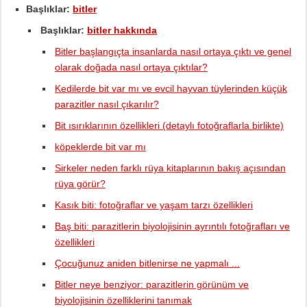
Başlıklar:
bitler
Başlıklar:
bitler hakkında
Bitler başlangıçta insanlarda nasıl ortaya çıktı ve genel
olarak doğada nasıl ortaya çıktılar?
Kedilerde bit var mı ve evcil hayvan tüylerinden küçük
parazitler nasıl çıkarılır?
Bit ısırıklarının özellikleri (detaylı fotoğraflarla birlikte)
köpeklerde bit var mı
Sirkeler neden farklı rüya kitaplarının bakış açısından
rüya görür?
Kasık biti: fotoğraflar ve yaşam tarzı özellikleri
Baş biti: parazitlerin biyolojisinin ayrıntılı fotoğrafları ve
özellikleri
Çocuğunuz aniden bitlenirse ne yapmalı ...
Bitler neye benziyor: parazitlerin görünüm ve
biyolojisinin özelliklerini tanımak