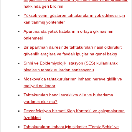
hakkında geri bildirim
Yüksek verim gösteren tahtakuruların yok edilmesi için
kanıtlanmış yöntemler
Apartmanda yatak hatalarının ortaya çıkmasının
önlenmesi
Bir apartman dairesinde tahtakuruları nasıl öldürülür:
güvenilir araçlara ve faydalı ipuçlarına genel bakış
Sıhhi ve Epidemiyolojik İstasyon (SES) kullanılarak
binaların tahtakurulardan sanitasyonu
Moskova'da tahtakurularının imhası: nereye gidilir ve
maliyeti ne kadar
Tahtakuruları hangi sıcaklıkta ölür ve buharlama
yardımcı olur mu?
Dezenfeksiyon hizmeti Klop Kontrolü ve çalışmalarının
özellikleri
Tahtakuruların imhası için şirketler "Temiz Şehir" ve