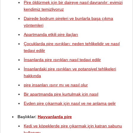
Pire öldürmek için bir daireye nasıl davranılır: evimizi
kendimiz temizliyoruz
Dairede bodrum pireleri ve bunlarla başa çıkma
yöntemleri
Apartmanda etkili pire ilaçları
Çocuklarda pire ısırıkları: neden tehlikelidir ve nasıl
tedavi edilir
İnsanlarda pire ısırıkları nasıl tedavi edilir
İnsanlardaki pire ısırıkları ve potansiyel tehlikeleri
hakkında
pire insanları ısırır mı ve nasıl olur
Bir apartmanda pire kurtulmak için nasıl
Evden pire çıkarmak için nasıl ve ne anlama gelir
Başlıklar:
Hayvanlarda pire
Kedi ve köpeklerde pire çıkarmak için katran sabunu
kullanımı