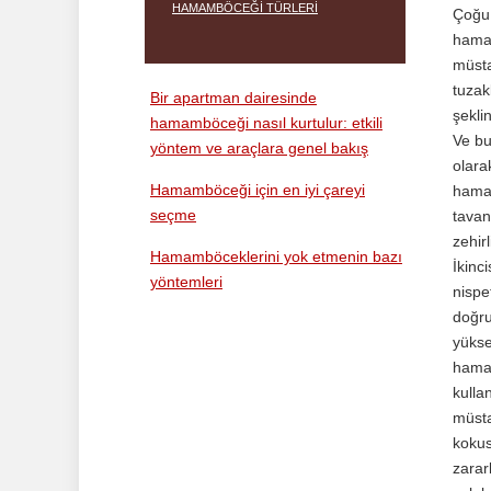
HAMAMBÖCEĞI TÜRLERI
Çoğu
hamam
müsta
tuzak
Bir apartman dairesinde
şekli
hamamböceği nasıl kurtulur: etkili
Ve bu
yöntem ve araçlara genel bakış
olara
Hamamböceği için en iyi çareyi
hamam
seçme
tavan
zehir
Hamamböceklerini yok etmenin bazı
İkinc
yöntemleri
nispe
doğru
yükse
hamam
kullan
müsta
kokus
zarar