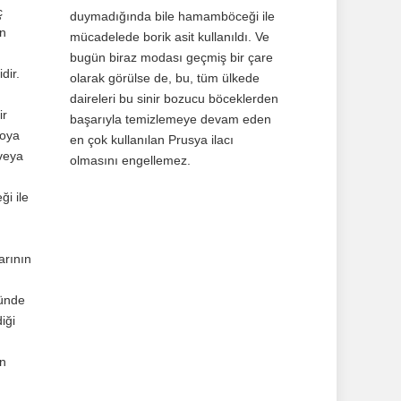
ç
duymadığında bile hamamböceği ile
n
mücadelede borik asit kullanıldı. Ve
bugün biraz modası geçmiş bir çare
dir.
olarak görülse de, bu, tüm ülkede
daireleri bu sinir bozucu böceklerden
ir
başarıyla temizlemeye devam eden
boya
en çok kullanılan Prusya ilacı
 veya
olmasını engellemez.
i ile
u
arının
ünde
iği
n