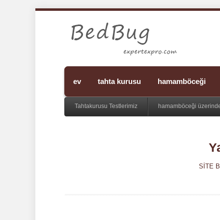
ev
tahta kurusu
hamamböceği
Tahtakurusu Testlerimiz
hamamböceği üzerinde
Y
SITE 