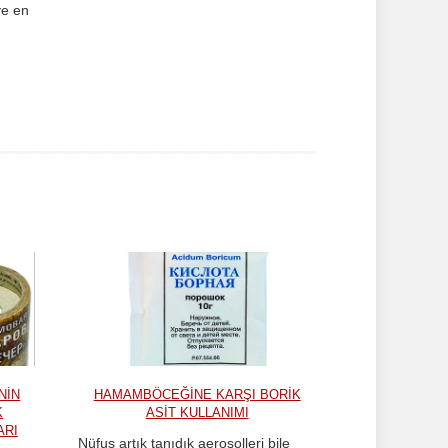
ve en
NIN
HAMAMBÖCEĞINE KARŞI BORIK
K
ASIT KULLANIMI
ARI
Nüfus artık tanıdık aerosolleri bile