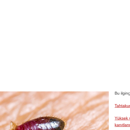
Bu ilginç
Tahtakur
Yüksek v
kanıtla