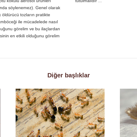
ötü kokulu aerosol ürünleri
tutulmalıdır ...
nda söylenemez). Genel olarak
 öldürücü tozların pratikte
böceği ile mücadelede nasıl
lduğunu görelim ve bu ilaçlardan
sinin en etkili olduğunu görelim
Diğer başlıklar