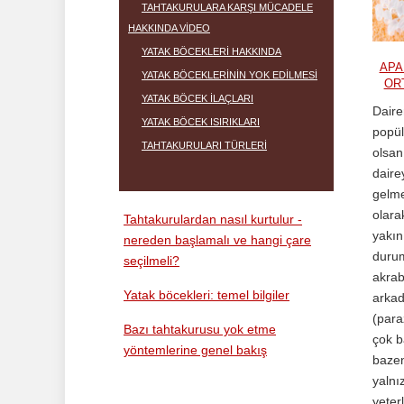
TAHTAKURULARA KARŞI MÜCADELE
HAKKINDA VIDEO
YATAK BÖCEKLERI HAKKINDA
APA
YATAK BÖCEKLERININ YOK EDILMESI
OR
YATAK BÖCEK ILAÇLARI
Daire
YATAK BÖCEK ISIRIKLARI
popül
TAHTAKURULARI TÜRLERI
olsanı
daire
gelme
olara
Tahtakurulardan nasıl kurtulur -
yakın
nereden başlamalı ve hangi çare
durum
seçilmeli?
akrab
Yatak böcekleri: temel bilgiler
arkad
(para
Bazı tahtakurusu yok etme
çok b
yöntemlerine genel bakış
bazen
yalnı
yeterl