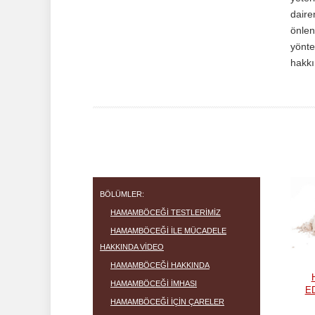
daire
önlen
yönte
hakkı
BÖLÜMLER:
HAMAMBÖCEĞI TESTLERIMIZ
HAMAMBÖCEĞI ILE MÜCADELE
HAKKINDA VIDEO
HAMAMBÖCEĞI HAKKINDA
HAMAMBÖCEĞI IMHASI
ED
HAMAMBÖCEĞI IÇIN ÇARELER