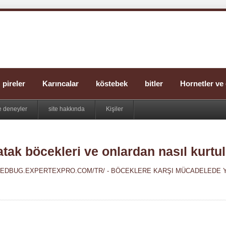
pireler
Karıncalar
köstebek
bitler
Hornetler ve 
 deneyler
site hakkında
Kişiler
atak böcekleri ve onlardan nasıl kurtul
BEDBUG.EXPERTEXPRO.COM/TR/ - BÖCEKLERE KARŞI MÜCADELEDE 