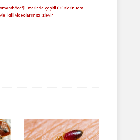
amamböceği üzerinde çeşitli ürünlerin test
le ilgili videolarımızı izleyin
Kategori: Hamamb