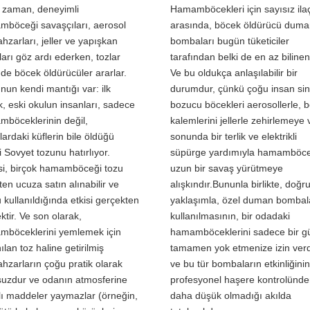
 zaman, deneyimli
Hamamböcekleri için sayısız ila
böceği savaşçıları, aerosol
arasında, böcek öldürücü duma
hzarları, jeller ve yapışkan
bombaları bugün tüketiciler
ları göz ardı ederken, tozlar
tarafından belki de en az bilineni
nde böcek öldürücüler ararlar.
Ve bu oldukça anlaşılabilir bir
nun kendi mantığı var: ilk
durumdur, çünkü çoğu insan sin
k, eski okulun insanları, sadece
bozucu böcekleri aerosollerle, 
böceklerinin değil,
kalemlerini jellerle zehirlemeye
lardaki küflerin bile öldüğü
sonunda bir terlik ve elektrikli
li Sovyet tozunu hatırlıyor.
süpürge yardımıyla hamamböceğ
isi, birçok hamamböceği tozu
uzun bir savaş yürütmeye
ten ucuza satın alınabilir ve
alışkındır.Bununla birlikte, doğr
 kullanıldığında etkisi gerçekten
yaklaşımla, özel duman bombal
ktir. Ve son olarak,
kullanılmasının, bir odadaki
böceklerini yemlemek için
hamamböceklerini sadece bir g
ılan toz haline getirilmiş
tamamen yok etmenize izin verd
hzarların çoğu pratik olarak
ve bu tür bombaların etkinliğinin
uzdur ve odanın atmosferine
profesyonel haşere kontrolünde
lı maddeler yaymazlar (örneğin,
daha düşük olmadığı akılda