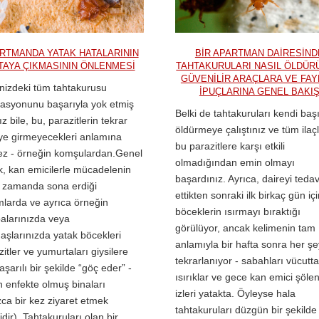
RTMANDA YATAK HATALARININ
BIR APARTMAN DAIRESIND
TAYA ÇIKMASININ ÖNLENMESI
TAHTAKURULARI NASIL ÖLDÜR
GÜVENILIR ARAÇLARA VE FAY
nizdeki tüm tahtakurusu
IPUÇLARINA GENEL BAKI
asyonunu başarıyla yok etmiş
Belki de tahtakuruları kendi baş
z bile, bu, parazitlerin tekrar
öldürmeye çalıştınız ve tüm ilaç
ye girmeyecekleri anlamına
bu parazitlere karşı etkili
z - örneğin komşulardan.Genel
olmadığından emin olmayı
k, kan emicilerle mücadelenin
başardınız. Ayrıca, daireyi tedav
 zamanda sona erdiği
ettikten sonraki ilk birkaç gün iç
larda ve ayrıca örneğin
böceklerin ısırmayı bıraktığı
alarınızda veya
görülüyor, ancak kelimenin tam
aşlarınızda yatak böcekleri
anlamıyla bir hafta sonra her şe
zitler ve yumurtaları giysilere
tekrarlanıyor - sabahları vücutta
aşarılı bir şekilde “göç eder” -
ısırıklar ve gece kan emici şölen
 enfekte olmuş binaları
izleri yatakta. Öyleyse hala
zca bir kez ziyaret etmek
tahtakuruları düzgün bir şekilde
idir). Tahtakuruları olan bir