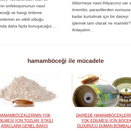
öldürmeye nasıl ihtiyacınız var 
nin enfeksiyonunun nasıl
önemlisi, parazitlerden sonsuza
eceği ve hangi önleme
kadar kurtulmak için bir daireyi
mlerinin en etkili olduğu
işlemek tam olarak ne mantıklı?
nda daha fazla konuşacağız ...
Anlayalım...
hamamböceği ile mücadele
HAMAMBÖCEKLERININ YOK
DAIREDE HAMAMBÖCEKLERI
ILMESI IÇIN TOZLAR: ETKILI
YOK EDILMESI IÇIN BÖCE
ARAÇLARA GENEL BAKIŞ
ÖLDÜRÜCÜ DUMAN BOMBAL