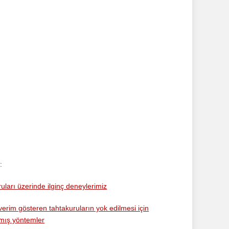
:
uları üzerinde ilginç deneylerimiz
erim gösteren tahtakuruların yok edilmesi için
nmış yöntemler