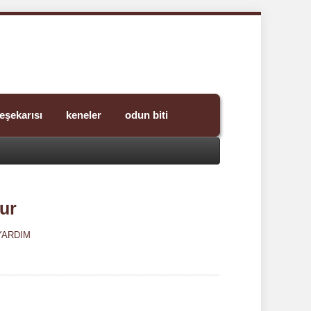
eşekarısı
keneler
odun biti
ur
YARDIM