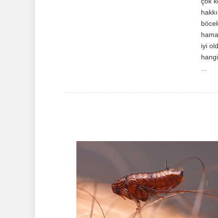
çok k
hakkı
böcek
hamam
iyi o
hangi
...