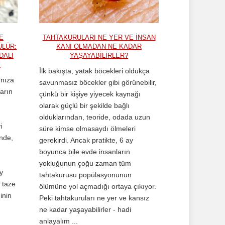
E
TAHTAKURULARI NE YER VE INSAN
ÜLÜR:
KANI OLMADAN NE KADAR
DALI
YAŞAYABILIRLER?
Ş
İlk bakışta, yatak böcekleri oldukça
ınıza
savunmasız böcekler gibi görünebilir,
ların
çünkü bir kişiye yiyecek kaynağı
olarak güçlü bir şekilde bağlı
olduklarından, teoride, odada uzun
i
süre kimse olmasaydı ölmeleri
inde,
gerekirdi. Ancak pratikte, 6 ay
boyunca bile evde insanların
yokluğunun çoğu zaman tüm
y
tahtakurusu popülasyonunun
 taze
ölümüne yol açmadığı ortaya çıkıyor.
inin
Peki tahtakuruları ne yer ve kansız
ne kadar yaşayabilirler - hadi
anlayalım ...