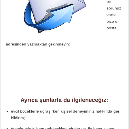
bir
sorunuz
varsa -
bize e-
posta
adresinden yazmaktan çekinmeyin:
Ayrıca şunlarla da ilgileneceğiz:
evcil böceklerle uğraşırken kişisel deneyiminiz hakkında geri
bildirim;
tahtakuruları, hamamböcekleri, pireler vb. ile başa çıkma