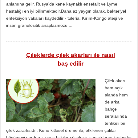
anlamına gelir. Rusya'da kene kaynaklı ensefalit ve Lyme
hastalığı en iyi bilinmektedir.Daha az yaygın olarak, bakteriyel
enfeksiyon vakaları kaydedilir - tuleria, Kırım-Kongo ateşi ve
insan granülositik anaplazmozu ...
Çileklerde çilek akarları ile nasıl
baş edilir
Çilek akarı,
hem açık
alanda hem
de arka
bahçe
seralarında
tehlikeli bir
çilek zararlısıdır. Kene kitlesel üreme ile, etkilenen çalılar
büyümeyi durdurur, genç bitkiler cüceleşir, yapraklarını kaybeder