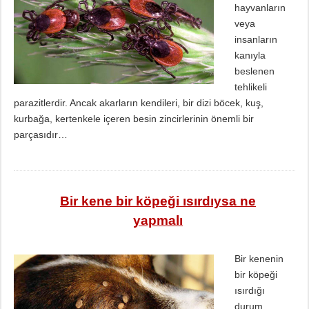
hayvanların
veya
insanların
kanıyla
beslenen
tehlikeli
parazitlerdir. Ancak akarların kendileri, bir dizi böcek, kuş,
kurbağa, kertenkele içeren besin zincirlerinin önemli bir
parçasıdır…
Bir kene bir köpeği ısırdıysa ne
yapmalı
Bir kenenin
bir köpeği
ısırdığı
durum