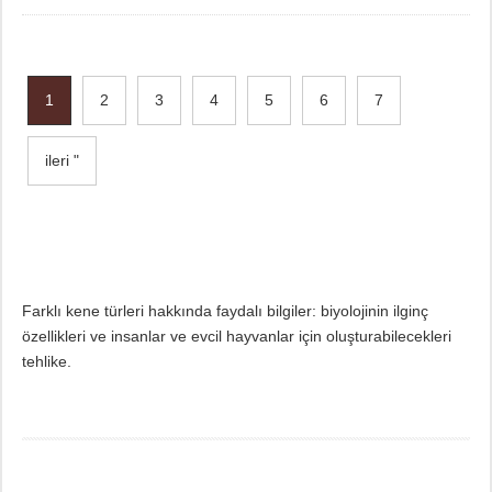
1
2
3
4
5
6
7
ileri "
Farklı kene türleri hakkında faydalı bilgiler: biyolojinin ilginç
özellikleri ve insanlar ve evcil hayvanlar için oluşturabilecekleri
tehlike.