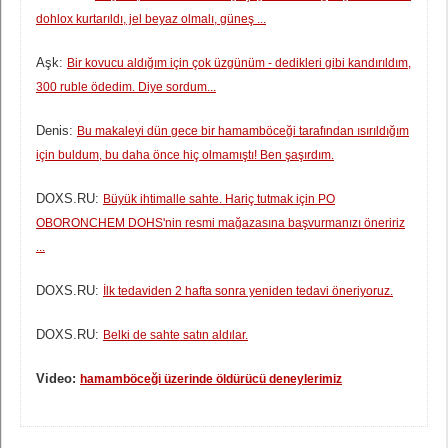
dohlox kurtarıldı, jel beyaz olmalı, güneş ...
Aşk:
Bir kovucu aldığım için çok üzgünüm - dedikleri gibi kandırıldım,
300 ruble ödedim. Diye sordum...
Denis:
Bu makaleyi dün gece bir hamamböceği tarafından ısırıldığım
için buldum, bu daha önce hiç olmamıştı! Ben şaşırdım.
DOXS.RU:
Büyük ihtimalle sahte. Hariç tutmak için PO
OBORONCHEM DOHS'nin resmi mağazasına başvurmanızı öneririz
...
DOXS.RU:
İlk tedaviden 2 hafta sonra yeniden tedavi öneriyoruz.
DOXS.RU:
Belki de sahte satın aldılar.
Video:
hamamböceği üzerinde öldürücü deneylerimiz