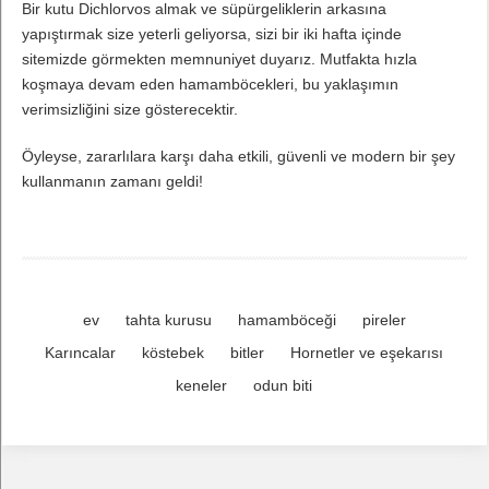
Bir kutu Dichlorvos almak ve süpürgeliklerin arkasına
yapıştırmak size yeterli geliyorsa, sizi bir iki hafta içinde
sitemizde görmekten memnuniyet duyarız. Mutfakta hızla
koşmaya devam eden hamamböcekleri, bu yaklaşımın
verimsizliğini size gösterecektir.
Öyleyse, zararlılara karşı daha etkili, güvenli ve modern bir şey
kullanmanın zamanı geldi!
ev
tahta kurusu
hamamböceği
pireler
Karıncalar
köstebek
bitler
Hornetler ve eşekarısı
keneler
odun biti