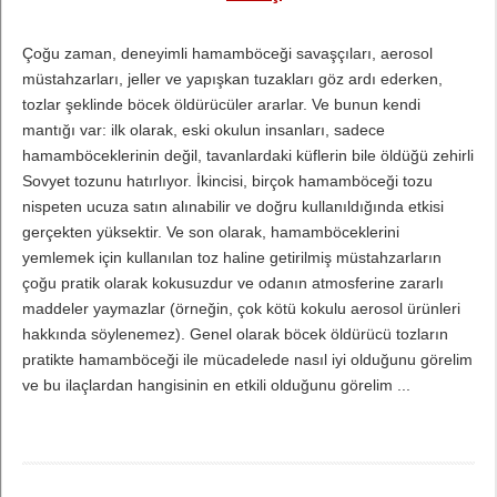
Çoğu zaman, deneyimli hamamböceği savaşçıları, aerosol
müstahzarları, jeller ve yapışkan tuzakları göz ardı ederken,
tozlar şeklinde böcek öldürücüler ararlar. Ve bunun kendi
mantığı var: ilk olarak, eski okulun insanları, sadece
hamamböceklerinin değil, tavanlardaki küflerin bile öldüğü zehirli
Sovyet tozunu hatırlıyor. İkincisi, birçok hamamböceği tozu
nispeten ucuza satın alınabilir ve doğru kullanıldığında etkisi
gerçekten yüksektir. Ve son olarak, hamamböceklerini
yemlemek için kullanılan toz haline getirilmiş müstahzarların
çoğu pratik olarak kokusuzdur ve odanın atmosferine zararlı
maddeler yaymazlar (örneğin, çok kötü kokulu aerosol ürünleri
hakkında söylenemez). Genel olarak böcek öldürücü tozların
pratikte hamamböceği ile mücadelede nasıl iyi olduğunu görelim
ve bu ilaçlardan hangisinin en etkili olduğunu görelim ...