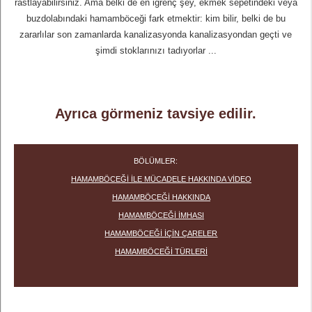
rastlayabilirsiniz. Ama belki de en iğrenç şey, ekmek sepetindeki veya
buzdolabındaki hamamböceği fark etmektir: kim bilir, belki de bu
zararlılar son zamanlarda kanalizasyonda kanalizasyondan geçti ve
şimdi stoklarınızı tadıyorlar ...
Ayrıca görmeniz tavsiye edilir.
BÖLÜMLER:
HAMAMBÖCEĞI ILE MÜCADELE HAKKINDA VIDEO
HAMAMBÖCEĞI HAKKINDA
HAMAMBÖCEĞI IMHASI
HAMAMBÖCEĞI IÇIN ÇARELER
HAMAMBÖCEĞI TÜRLERI