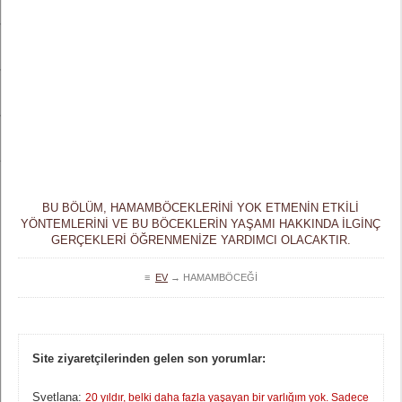
BU BÖLÜM, HAMAMBÖCEKLERINI YOK ETMENIN ETKILI
YÖNTEMLERINI VE BU BÖCEKLERIN YAŞAMI HAKKINDA ILGINÇ
GERÇEKLERI ÖĞRENMENIZE YARDIMCI OLACAKTIR.
≡
EV
→
HAMAMBÖCEĞI
Site ziyaretçilerinden gelen son yorumlar:
Svetlana:
20 yıldır, belki daha fazla yaşayan bir varlığım yok. Sadece