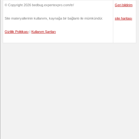
© Copyright 2026 bedbug.expertexpro.com/tr/
Geri bildirim
Site materyallerinin kullanımı, kaynağa bir bağlantı ile mümkündür.
site haritası
Gizlilik Politikası
|
Kullanım Şartları