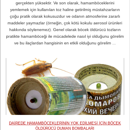
gerçekten yüksektir. Ve son olarak, hamamböceklerini
yemlemek için kullanılan toz haline getirilmiş müstahzarların
çoğu pratik olarak kokusuzdur ve odanın atmosferine zararlı
maddeler yaymazlar (örneğin, çok kötü kokulu aerosol ürünleri
hakkında söylenemez). Genel olarak böcek öldürücü tozların
pratikte hamamböceği ile mücadelede nasıl iyi olduğunu görelim
ve bu ilaçlardan hangisinin en etkili olduğunu görelim ...
DAIREDE HAMAMBÖCEKLERININ YOK EDILMESI IÇIN BÖCEK
ÖLDÜRÜCÜ DUMAN BOMBALARI