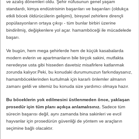
ve azalış dönemleri oldu. Şehir nüfusunun genel yaşam
standardı, kimya endüstrisinin başarıları ve başarıları (oldukça
etkili böcek öldürücülerin gelişimi), bireysel zehirlere dirençli
popülasyonların ortaya çıkışı - tüm bunlar birbiri üzerine
bindirilmiş, değişkenlere yol açar. hamamböceği ile mücadelede
başarı.
Ve bugün, hem mega şehirlerde hem de küçük kasabalarda
modern evlerin ve apartmanların bile birçok sakini, mutfakta
neredeyse usta gibi hisseden davetsiz misafirlere katlanmak
zorunda kalıyor.Peki, bu konudaki durumunuzun farkındaysanız,
hamamböceklerinden kurtulmak için kararlı önlemler almanın
zamanı geldi ve sitemiz bu konuda size yardımcı olmaya hazır.
Bu böceklerin yok edilmesini üstlenmeden önce, yaklaşan
prosedür için tüm planı açıkça anlamalısınız.
Sadece tüm
sürecin başarısı değil, aynı zamanda bina sakinleri ve evcil
hayvanlar için prosedürün güvenliği de yöntem ve araçların
seçimine bağlı olacaktır.