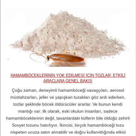
HAMAMBÖCEKLERININ YOK EDILMESI IÇIN TOZLAR: ETKILI
ARAÇLARA GENEL BAKIŞ
Çoğu zaman, deneyimli hamamböceği savaşçıları, aerosol
müstahzarları, jeller ve yapışkan tuzakları göz ardı ederken,
tozlar şeklinde böcek öldürücüler ararlar. Ve bunun kendi
mantığı var: ilk olarak, eski okulun insanları, sadece
hamamböceklerinin değil, tavanlardaki küflerin bile öldüğü zehirli
Sovyet tozunu hatırlıyor. İkincisi, birçok hamamböceği tozu
nispeten ucuza satın alınabilir ve doğru kullanıldığında etkisi