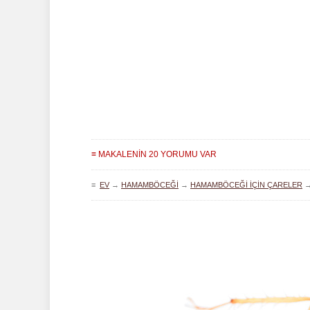
≡ MAKALENIN 20 YORUMU VAR
≡
EV
→
HAMAMBÖCEĞI
→
HAMAMBÖCEĞI IÇIN ÇARELER