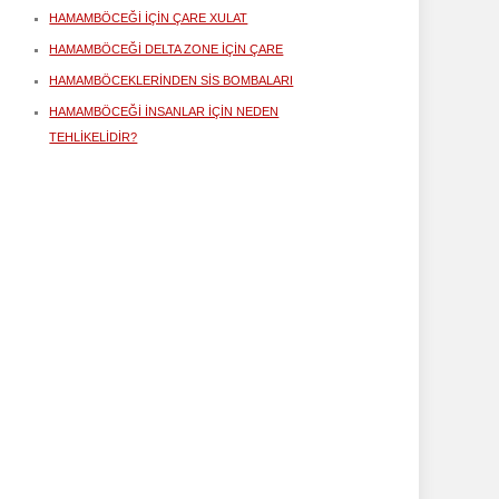
HAMAMBÖCEĞI IÇIN ÇARE XULAT
HAMAMBÖCEĞI DELTA ZONE IÇIN ÇARE
HAMAMBÖCEKLERINDEN SIS BOMBALARI
HAMAMBÖCEĞI INSANLAR IÇIN NEDEN
TEHLIKELIDIR?