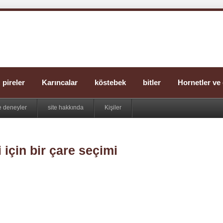
pireler
Karıncalar
köstebek
bitler
Hornetler ve 
 deneyler
site hakkında
Kişiler
çin bir çare seçimi