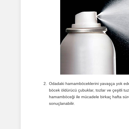
Odadaki hamamböceklerini yavaşça yok eden a
böcek öldürücü çubuklar, tozlar ve çeşitli tu
hamamböceği ile mücadele birkaç hafta sürebi
sonuçlanabilir.