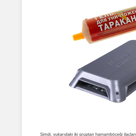
Şimdi, yukarıdaki iki gruptan hamamböceği ilaçları