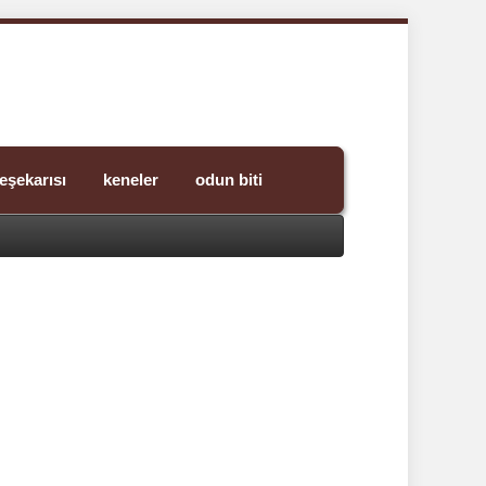
eşekarısı
keneler
odun biti