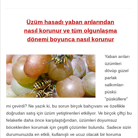
Üzüm hasadı yaban arılarından
nasıl korunur ve tüm olgunlaşma
dönemi boyunca nasıl korunur
Yaban arıları
üzümleri
dövüp güzel
parlak
salkımları
püskü
"püsküllere"
mi çevirdi? Ne yazık ki, bu sorun birçok bahçıvanı ve özellikle
doğrudan satış için üzüm yetiştirenleri etkiliyor. Ve birçok çiftçi bu
felaketle daha önce karşılaştığından, üzümleri doyumsuz
böceklerden korumak için çeşitli çözümler bulundu. Sadece sizin
durumunuzda en etkili, kullanışlı ve ucuz olacak bir koruma