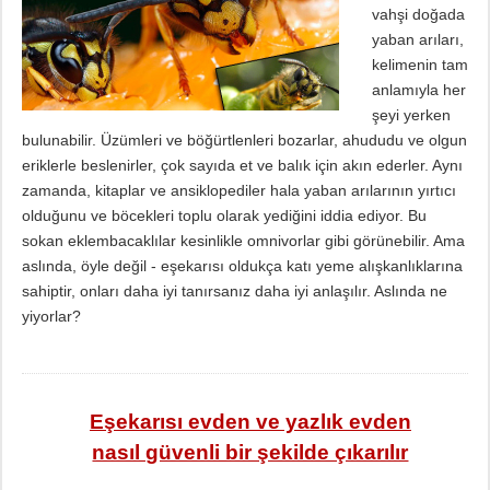
vahşi doğada
yaban arıları,
kelimenin tam
anlamıyla her
şeyi yerken
bulunabilir. Üzümleri ve böğürtlenleri bozarlar, ahududu ve olgun
eriklerle beslenirler, çok sayıda et ve balık için akın ederler. Aynı
zamanda, kitaplar ve ansiklopediler hala yaban arılarının yırtıcı
olduğunu ve böcekleri toplu olarak yediğini iddia ediyor. Bu
sokan eklembacaklılar kesinlikle omnivorlar gibi görünebilir. Ama
aslında, öyle değil - eşekarısı oldukça katı yeme alışkanlıklarına
sahiptir, onları daha iyi tanırsanız daha iyi anlaşılır. Aslında ne
yiyorlar?
Eşekarısı evden ve yazlık evden
nasıl güvenli bir şekilde çıkarılır