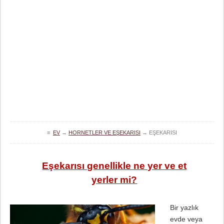
≡
EV
→
HORNETLER VE EŞEKARISI
→
EŞEKARISI
Eşekarısı genellikle ne yer ve et
yerler mi?
Bir yazlık
evde veya