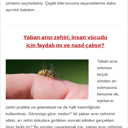
yöntemi seçmelisiniz. Çeşitli bitki koruma seçeneklerine daha
ayrıntılı bakalım ...
Yaban arısı zehiri: insan vücudu
için faydalı mı ve nasıl çalışır?
Yaban arısı
sokması
birçok
yönden arı
sokmasına
benzese de,
eşekarısı
zehiri pratikte ne geleneksel ne de halk hekimliğinde
kullanılmaz. Görünüşe göre, neden? Ve yaban arısı zehirinin
etkisi, arı zehiri dokulara girdikten sonraki etkiden gerçekten
biraz farklı mı? Bu soruları cevaplamak için, yaban arısı zehirinin