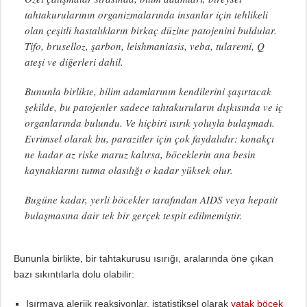
tahtakurularının organizmalarında insanlar için tehlikeli
olan çeşitli hastalıkların birkaç düzine patojenini buldular.
Tifo, bruselloz, şarbon, leishmaniasis, veba, tularemi, Q
ateşi ve diğerleri dahil.
Bununla birlikte, bilim adamlarının kendilerini şaşırtacak
şekilde, bu patojenler sadece tahtakuruların dışkısında ve iç
organlarında bulundu. Ve hiçbiri ısırık yoluyla bulaşmadı.
Evrimsel olarak bu, parazitler için çok faydalıdır: konakçı
ne kadar az riske maruz kalırsa, böceklerin ana besin
kaynaklarını tutma olasılığı o kadar yüksek olur.
Bugüne kadar, yerli böcekler tarafından AIDS veya hepatit
bulaşmasına dair tek bir gerçek tespit edilmemiştir.
Bununla birlikte, bir tahtakurusu ısırığı, aralarında öne çıkan
bazı sıkıntılarla dolu olabilir:
Isırmaya alerjik reaksiyonlar. istatistiksel olarak
yatak böcek