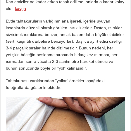
Kan emiciler ne kadar erken tespit edilirse, onlarla o kadar kolay
olur.
kavga
.
Evde tahtakuruların varlığının ana işareti, içeride uyuyan
insanlarda düzenli olarak görülen ısırık izleridir. Dıştan, ısırıklar
sivrisinek ısırıklarına benzer, ancak bazen daha büyük olabilirler
(sert, kaşıntılı darbelere benziyorlar). Başlıca ayırt edici özelliği
3-4 parçalık sıralar halinde dizilmesidir. Bunun nedeni, her
yetişkin böceğin beslenme sırasında birkaç kez ısırması, her
ısırmadan sonra vücutta 2-3 santimetre hareket etmesi ve
bunun sonucunda böyle bir "yol" kalmasıdır.
Tahtakurusu ısırıklarından "yollar" örnekleri aşağıdaki
fotoğraflarda gösterilmektedir: