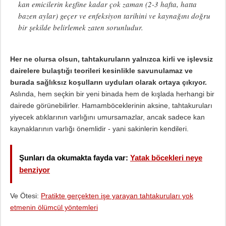
kan emicilerin keşfine kadar çok zaman (2-3 hafta, hatta
bazen aylar) geçer ve enfeksiyon tarihini ve kaynağını doğru
bir şekilde belirlemek zaten sorunludur.
Her ne olursa olsun, tahtakuruların yalnızca kirli ve işlevsiz
dairelere bulaştığı teorileri kesinlikle savunulamaz ve
burada sağlıksız koşulların uyduları olarak ortaya çıkıyor.
Aslında, hem seçkin bir yeni binada hem de kışlada herhangi bir
dairede görünebilirler. Hamamböceklerinin aksine, tahtakuruları
yiyecek atıklarının varlığını umursamazlar, ancak sadece kan
kaynaklarının varlığı önemlidir - yani sakinlerin kendileri.
Şunları da okumakta fayda var:
Yatak böcekleri neye
benziyor
Ve Ötesi:
Pratikte gerçekten işe yarayan tahtakuruları yok
etmenin ölümcül yöntemleri