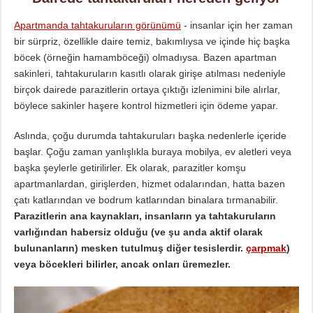
Apartmanda tahtakuruların görünümü
- insanlar için her zaman
bir sürpriz, özellikle daire temiz, bakımlıysa ve içinde hiç başka
böcek (örneğin hamamböceği) olmadıysa. Bazen apartman
sakinleri, tahtakuruların kasıtlı olarak girişe atılması nedeniyle
birçok dairede parazitlerin ortaya çıktığı izlenimini bile alırlar,
böylece sakinler haşere kontrol hizmetleri için ödeme yapar.
Aslında, çoğu durumda tahtakuruları başka nedenlerle içeride
başlar. Çoğu zaman yanlışlıkla buraya mobilya, ev aletleri veya
başka şeylerle getirilirler. Ek olarak, parazitler komşu
apartmanlardan, girişlerden, hizmet odalarından, hatta bazen
çatı katlarından ve bodrum katlarından binalara tırmanabilir.
Parazitlerin ana kaynakları, insanların ya tahtakuruların
varlığından habersiz olduğu (ve şu anda aktif olarak
bulunanların) mesken tutulmuş diğer tesislerdir.
çarpmak
)
veya böcekleri bilirler, ancak onları üremezler.