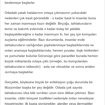
beslemeye başlarlar.
Odadaki yatak hatalarının ortaya çıkmasının yukarıdaki
nedenleri çok basit görünebilir - o kadar basit ki insanlar buna
her zaman inanmaya hazır değildir. Birçoğu, tahtakuruların
temiz ve bakımlı evlerinde o kadar kolay bir şekilde
başlayabileceğine o kadar inanmıyor ki, her şey için komşuları
suçlama eğilimindeler. Bazı durumlarda, insanlar evde
tahtakuruların varlığından şüphelenmeye başladıklarında ve
onları aramaya başladıklarında, hemen yuvalar, dışkı birikimleri
ve yumurtalar bulurlar.Görünüşe göre parazitler burada hemen
büyük miktarlarda ortaya çıktı (örneğin, bu komşulardan
tahtakuruların istilasıdır) - asla var olmadılar ve sonra aniden
ısırmaya başladılar.
Gerçekte, böylesine büyük bir enfeksiyon çoğu durumda bir
illüzyondan başka bir şey değildir. Odada çok sayıda
tahtakurusu olsa bile ısırıkları uzun süre dikkat çekmez. Bazı
insanlar, cildin bireysel özellikleri nedeniyle onları neredeyse
hissetmezler, ilk başta sivrisinekler, alerjiler veya dermatitler