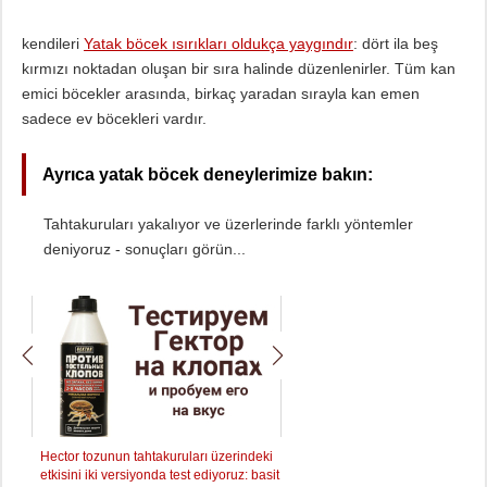
kendileri
Yatak böcek ısırıkları oldukça yaygındır
: dört ila beş
kırmızı noktadan oluşan bir sıra halinde düzenlenirler. Tüm kan
emici böcekler arasında, birkaç yaradan sırayla kan emen
sadece ev böcekleri vardır.
Ayrıca yatak böcek deneylerimize bakın:
Tahtakuruları yakalıyor ve üzerlerinde farklı yöntemler
deniyoruz - sonuçları görün...
Hector tozunun tahtakuruları üzerindeki
Get Express aracını tahtakurula
etkisini iki versiyonda test ediyoruz: basit
test ettik - bunun ne olduğuna b