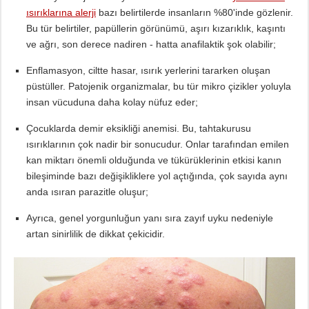
ısırıklarına alerji
bazı belirtilerde insanların %80'inde gözlenir.
Bu tür belirtiler, papüllerin görünümü, aşırı kızarıklık, kaşıntı
ve ağrı, son derece nadiren - hatta anafilaktik şok olabilir;
Enflamasyon, ciltte hasar, ısırık yerlerini tararken oluşan
püstüller. Patojenik organizmalar, bu tür mikro çizikler yoluyla
insan vücuduna daha kolay nüfuz eder;
Çocuklarda demir eksikliği anemisi. Bu, tahtakurusu
ısırıklarının çok nadir bir sonucudur. Onlar tarafından emilen
kan miktarı önemli olduğunda ve tükürüklerinin etkisi kanın
bileşiminde bazı değişikliklere yol açtığında, çok sayıda aynı
anda ısıran parazitle oluşur;
Ayrıca, genel yorgunluğun yanı sıra zayıf uyku nedeniyle
artan sinirlilik de dikkat çekicidir.