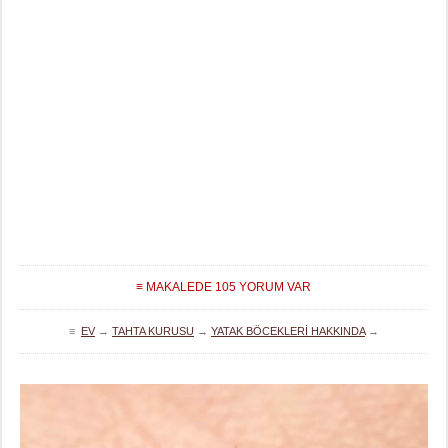
≡ MAKALEDE 105 YORUM VAR
≡
EV
→
TAHTA KURUSU
→
YATAK BÖCEKLERI HAKKINDA
→