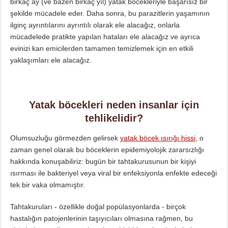
birkaç ay (ve bazen birkaç yıl) yatak böcekleriyle başarısız bir
şekilde mücadele eder. Daha sonra, bu parazitlerin yaşamının
ilginç ayrıntılarını ayrıntılı olarak ele alacağız, onlarla
mücadelede pratikte yapılan hataları ele alacağız ve ayrıca
evinizi kan emicilerden tamamen temizlemek için en etkili
yaklaşımları ele alacağız.
Yatak böcekleri neden insanlar için
tehlikelidir?
Olumsuzluğu görmezden gelirsek
yatak böcek ısırığı hissi
, o
zaman genel olarak bu böceklerin epidemiyolojik zararsızlığı
hakkında konuşabiliriz: bugün bir tahtakurusunun bir kişiyi
ısırması ile bakteriyel veya viral bir enfeksiyonla enfekte edeceği
tek bir vaka olmamıştır.
Tahtakuruları - özellikle doğal popülasyonlarda - birçok
hastalığın patojenlerinin taşıyıcıları olmasına rağmen, bu