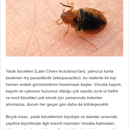
Yatak böcekleri (Latin Cimex lectularius'tan), yalnızca kanla
beslenen dış parazitlerdir (ektoparazitler), bu nedenle bir kişi
hemen evdeki görünümlerini hissetmeye başlar. Vücutta kaşıntı,
kaşıntı ve uykunun huzursuz olduğu çok sayıda ısırık izi belirir
ve evcil böcekleri yok etmek için zamanında önlemler
alınmazsa, durum her geçen gün daha da kötüleşecektir.
Birçok insan, yatak böceklerinin biyolojisi ve daireler arasında
yayılma biçimleriyle ilgili önemli nüansları hesaba katmadan,