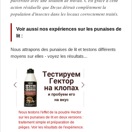
pulvérisée avec une solution de travail. C'est grâce à cette
action résiduelle que Dezus détruit complètement la
population d'insectes dans les locaux correctement traités.
Voir aussi nos expériences sur les punaises de
lit :
Nous attrapons des punaises de lit et testons différents
moyens sur elles - voyez les résultats...
a
Nous testons l'effet de la poudre Hector
Nous avons testé l'outil Ge
ui ont
sur les punaises de lit en deux versions :
des punaises de lit - nous
traitement simple et préparation de
qu'il en est ressorti...
pièges. Voir les résultats de l'expérience.