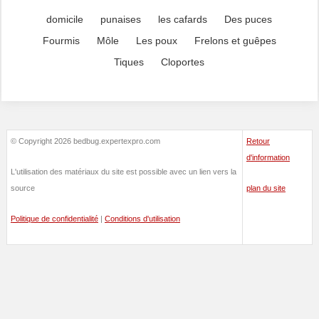
domicile
punaises
les cafards
Des puces
Fourmis
Môle
Les poux
Frelons et guêpes
Tiques
Cloportes
© Copyright 2026 bedbug.expertexpro.com
Retour
d'information
L'utilisation des matériaux du site est possible avec un lien vers la
source
plan du site
Politique de confidentialité
|
Conditions d'utilisation