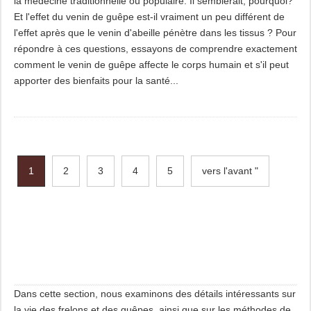
la médecine traditionnelle ou populaire. Il semblerait, pourquoi?
Et l'effet du venin de guêpe est-il vraiment un peu différent de
l'effet après que le venin d'abeille pénètre dans les tissus ? Pour
répondre à ces questions, essayons de comprendre exactement
comment le venin de guêpe affecte le corps humain et s'il peut
apporter des bienfaits pour la santé...
1
2
3
4
5
vers l'avant "
Dans cette section, nous examinons des détails intéressants sur
la vie des frelons et des guêpes, ainsi que sur les méthodes de