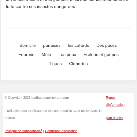
lutte contre ces insectes dangereux ...
domicile
punaises
les cafards
Des puces
Fourmis
Môle
Les poux
Frelons et guêpes
Tiques
Cloportes
© Copyright 2026 bedbug.expertexpro.com
Retour
d'information
L'utilisation des matériaux du site est possible avec un lien vers la
source
plan du site
Politique de confidentialité
|
Conditions d'utilisation