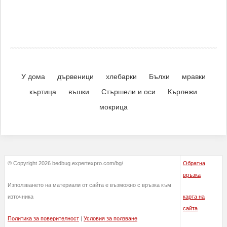
У дома
дървеници
хлебарки
Бълхи
мравки
къртица
въшки
Стършели и оси
Кърлежи
мокрица
© Copyright 2026 bedbug.expertexpro.com/bg/
Обратна
връзка
Използването на материали от сайта е възможно с връзка към
източника
карта на
сайта
Политика за поверителност
|
Условия за ползване