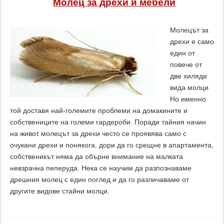
Молец за дрехи и мебели
Молецът за
дрехи е само
един от
повече от
две хиляди
вида молци.
Но именно
той доставя най-големите проблеми на домакините и
собствениците на големи гардероби. Поради тайния начин
на живот молецът за дрехи често се проявява само с
очукани дрехи и понякога, дори да го срещне в апартамента,
собственикът няма да обърне внимание на малката
невзрачна пеперуда. Нека се научим да разпознаваме
дрешния молец с един поглед и да го различаваме от
другите видове стайни молци.