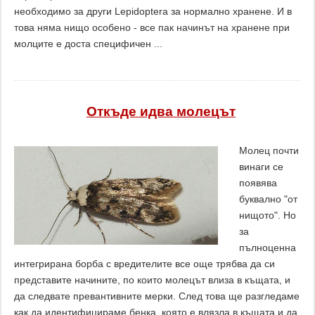
необходимо за други Lepidoptera за нормално хранене. И в
това няма нищо особено - все пак начинът на хранене при
молците е доста специфичен ...
Откъде идва молецът
Молец почти
винаги се
появява
буквално "от
нищото". Но
за
пълноценна
интегрирана борба с вредителите все още трябва да си
представите начините, по които молецът влиза в къщата, и
да следвате превантивните мерки. След това ще разгледаме
как да идентифицираме бенка, която е влязла в къщата и да