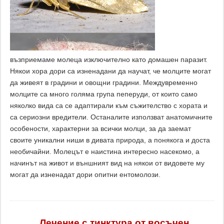
възприемаме молеца изключително като домашен паразит.
Някои хора дори са изненадани да научат, че молците могат
да живеят в градини и овощни градини. Междувременно
молците са много голяма група пеперуди, от които само
няколко вида са се адаптирали към съжителство с хората и
са сериозни вредители. Останалите използват анатомичните
особености, характерни за всички молци, за да заемат
своите уникални ниши в дивата природа, а понякога и доста
необичайни. Молецът е наистина интересно насекомо, а
начинът на живот и външният вид на някои от видовете му
могат да изненадат дори опитни ентомолози.
Лечение с тинктура от восъчен