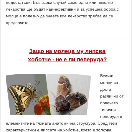
недостатъци. Във всеки случай само едно или няколко
лекарства ще бъдат най-ефективни и за успешна борба с
молци е полезно да знаете кое лекарство трябва да се
предпочита ...
Защо на молеца му липсва
хоботче - не е ли пеперуда?
Всички
молци са
доста
различни от
повечето
типични
пеперуди в
елементите на тяхната анатомична структура. Сред тези
характеристики е липсата на хоботче, което е толкова