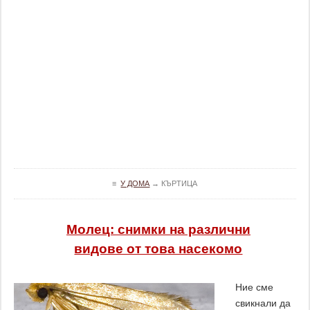
≡
У ДОМА
→
КЪРТИЦА
Молец: снимки на различни
видове от това насекомо
Ние сме
свикнали да