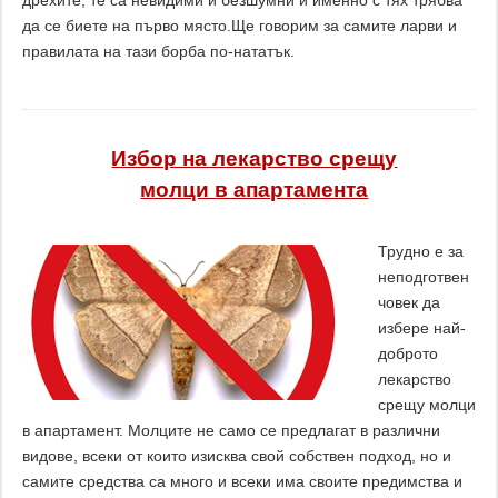
дрехите, те са невидими и безшумни и именно с тях трябва
да се биете на първо място.Ще говорим за самите ларви и
правилата на тази борба по-нататък.
Избор на лекарство срещу
молци в апартамента
Трудно е за
неподготвен
човек да
избере най-
доброто
лекарство
срещу молци
в апартамент. Молците не само се предлагат в различни
видове, всеки от които изисква свой собствен подход, но и
самите средства са много и всеки има своите предимства и