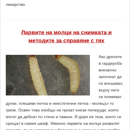
лекарство.
Ларвите на молци на снимката и
методите за справяне с тях
Ако дрехите
в гардероба
внезапно
започнат да
се влошават,
върху него
се появяват
дупки, плешиви петна и неестетични петна - молецът го
гризе. Освен това изобщо не гризат онези пеперуди, които
могат да дебнат по стени и тавани. И дори не тези, които се
срещат в самия шкаф. Именно ларвите на молци развалят