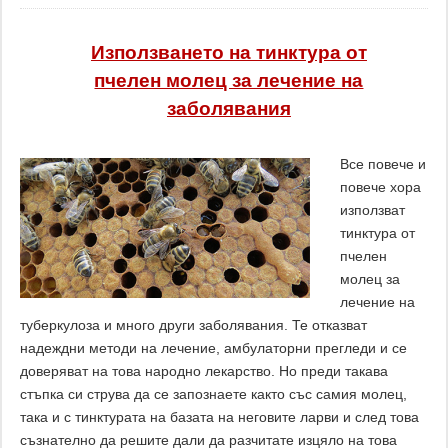
Използването на тинктура от
пчелен молец за лечение на
заболявания
Все повече и
повече хора
използват
тинктура от
пчелен
молец за
лечение на
туберкулоза и много други заболявания. Те отказват
надеждни методи на лечение, амбулаторни прегледи и се
доверяват на това народно лекарство. Но преди такава
стъпка си струва да се запознаете както със самия молец,
така и с тинктурата на базата на неговите ларви и след това
съзнателно да решите дали да разчитате изцяло на това