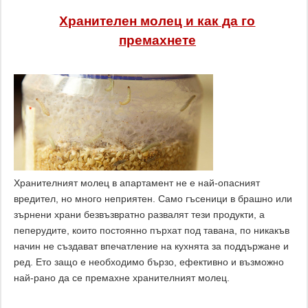
Хранителен молец и как да го
премахнете
Хранителният молец в апартамент не е най-опасният
вредител, но много неприятен. Само гъсеници в брашно или
зърнени храни безвъзвратно развалят тези продукти, а
пеперудите, които постоянно пърхат под тавана, по никакъв
начин не създават впечатление на кухнята за поддържане и
ред. Ето защо е необходимо бързо, ефективно и възможно
най-рано да се премахне хранителният молец.