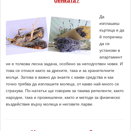
бенката?
Да
изплашиш
къртица и да
й попречиш
да се
установи в
апартамент
не е толкова лесна задача, особено за неподготвен човек. И
това се отнася както за дрехите, така и за хранителните
молци. Затова е важно да знаете с какви средства и как
точно трябва да изплашите молеца, от какво най-много се
страхува. По-нататък ще говорим за такива репеленти, както
народни, така и промишлени, както и методи за физическо
въздействие върху молеца и неговите ларви.