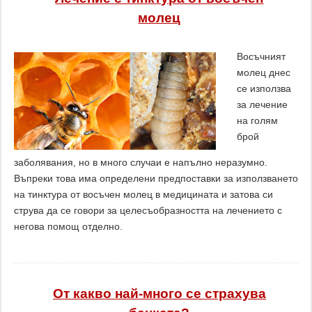
молец
Восъчният
молец днес
се използва
за лечение
на голям
брой
заболявания, но в много случаи е напълно неразумно.
Въпреки това има определени предпоставки за използването
на тинктура от восъчен молец в медицината и затова си
струва да се говори за целесъобразността на лечението с
негова помощ отделно.
От какво най-много се страхува