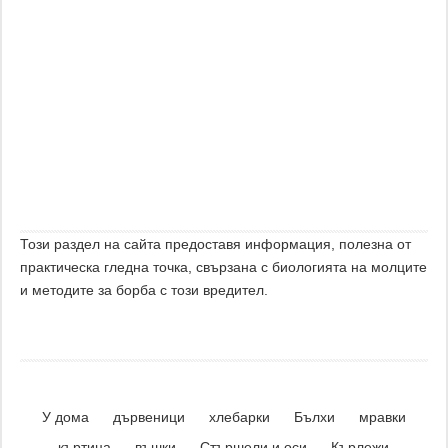
Този раздел на сайта предоставя информация, полезна от
практическа гледна точка, свързана с биологията на молците
и методите за борба с този вредител.
У дома
дървеници
хлебарки
Бълхи
мравки
къртица
въшки
Стършели и оси
Кърлежи