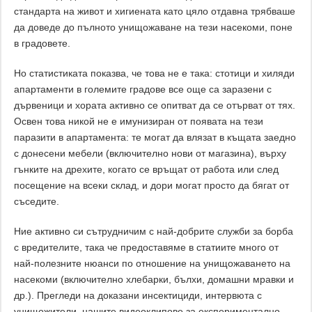
стандарта на живот и хигиената като цяло отдавна трябваше
да доведе до пълното унищожаване на тези насекоми, поне
в градовете.
Но статистиката показва, че това не е така: стотици и хиляди
апартаменти в големите градове все още са заразени с
дървеници и хората активно се опитват да се отърват от тях.
Освен това никой не е имунизиран от появата на тези
паразити в апартамента: те могат да влязат в къщата заедно
с донесени мебели (включително нови от магазина), върху
гънките на дрехите, когато се връщат от работа или след
посещение на всеки склад, и дори могат просто да бягат от
съседите.
Ние активно си сътрудничим с най-добрите служби за борба
с вредителите, така че предоставяме в статиите много от
най-полезните нюанси по отношение на унищожаването на
насекоми (включително хлебарки, бълхи, домашни мравки и
др.). Прегледи на доказани инсектициди, интервюта с
унищожители, нашите видеоклипове за експериментално