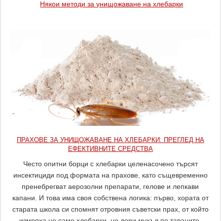
Някои методи за унищожаване на хлебарки
ПРАХОВЕ ЗА УНИЩОЖАВАНЕ НА ХЛЕБАРКИ: ПРЕГЛЕД НА
ЕФЕКТИВНИТЕ СРЕДСТВА
Често опитни борци с хлебарки целенасочено търсят
инсектициди под формата на прахове, като същевременно
пренебрегват аерозолни препарати, гелове и лепкави
капани. И това има своя собствена логика: първо, хората от
старата школа си спомнят отровния съветски прах, от който
измряха не само хлебарки, но дори мухъл по таваните.