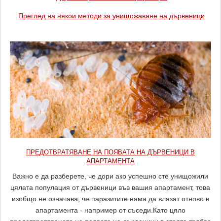
Преглед на някои методи за унищожаване на дървеници
ПРЕДОТВРАТЯВАНЕ НА ПОЯВАТА НА ДЪРВЕНИЦИ В
АПАРТАМЕНТА
Важно е да разберете, че дори ако успешно сте унищожили
цялата популация от дървеници във вашия апартамент, това
изобщо не означава, че паразитите няма да влязат отново в
апартамента - например от съседи.Като цяло