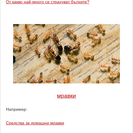
От какво най-много се страхуват бълхите?
мравки
Например:
Средства за домашни мравки