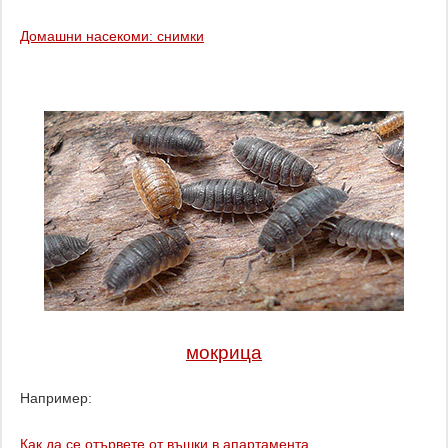
Домашни насекоми: снимки
мокрица
Например:
Как да се отървете от въшки в апартамента