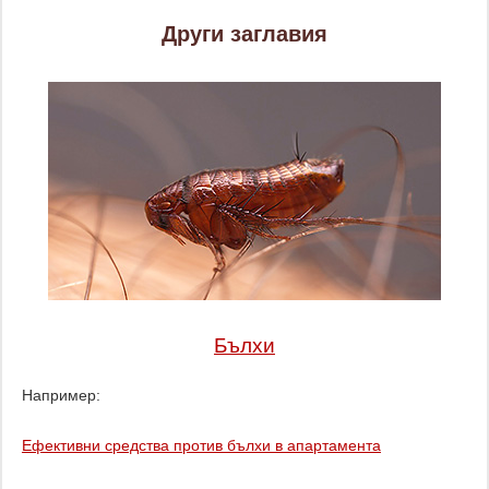
Други заглавия
Бълхи
Например:
Ефективни средства против бълхи в апартамента