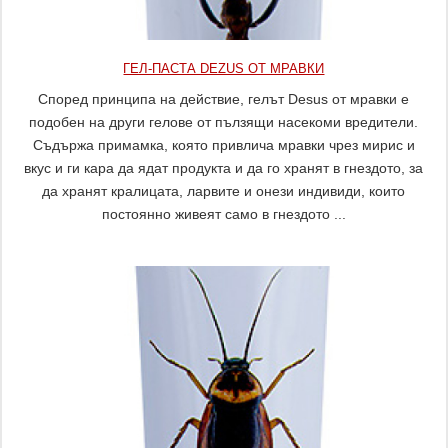
ГЕЛ-ПАСТА DEZUS ОТ МРАВКИ
Според принципа на действие, гелът Desus от мравки е
подобен на други гелове от пълзящи насекоми вредители.
Съдържа примамка, която привлича мравки чрез мирис и
вкус и ги кара да ядат продукта и да го хранят в гнездото, за
да хранят кралицата, ларвите и онези индивиди, които
постоянно живеят само в гнездото ...