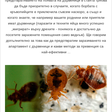
предотвратяването на появата на дървеници в стаята трябва
да бъде приоритетно в случаите, когато борбата с
кръвопийците е приключила съвсем наскоро, а също и
когато знаете, че например вашите роднини или приятели
имат дървеници (паразити и техните яйца много успешно
„мигрират» върху дрехите - понякога е достатъчно да
посетите заразените помещения само веднъж). Ще говорим
допълнително за това как да предотвратим заразяването на
апартамент с дървеници и какви методи за превенция са
най-ефективни ...