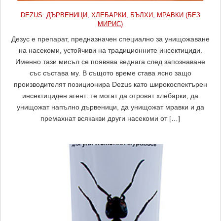
DEZUS: ДЪРВЕНИЦИ, ХЛЕБАРКИ, БЪЛХИ, МРАВКИ (БЕЗ
МИРИС)
Дезус е препарат, предназначен специално за унищожаване
на насекоми, устойчиви на традиционните инсектициди.
Именно тази мисъл се появява веднага след запознаване
със състава му. В същото време става ясно защо
производителят позиционира Dezus като широкоспектърен
инсектициден агент: те могат да отровят хлебарки, да
унищожат напълно дървеници, да унищожат мравки и да
премахнат всякакви други насекоми от […]