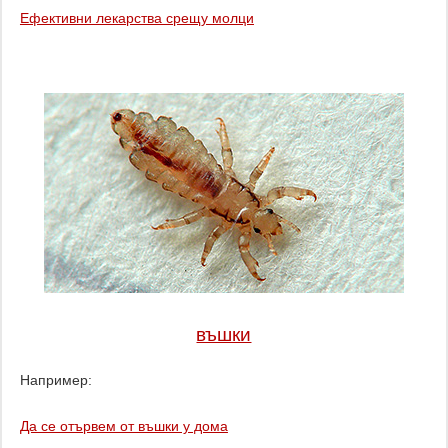
Ефективни лекарства срещу молци
въшки
Например:
Да се ​​отървем от въшки у дома