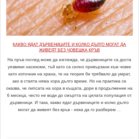
КАКВО ЯДАТ ДЪРВЕНИЦИТЕ И КОЛКО ДЪЛГО МОГАТ ДА
ЖИВЕЯТ БЕЗ ЧОВЕШКА КРЪВ
На пръв поглед може да изглежда, че дървениците са доста
уязвими насекоми, тъй като са силно привързани към човек
като източник на храна, те на теория би трябвало да умрат,
ако в стаята няма хора дълго време. Но на практика се
оказва, че липсата на хора в къщата, дори в продължение на
6 месеца, често не води до смъртта на цялата популация от
дървеници. И така, какво ядат дървениците и колко дълго
могат да живеят без кръв - нека да го разберем ...