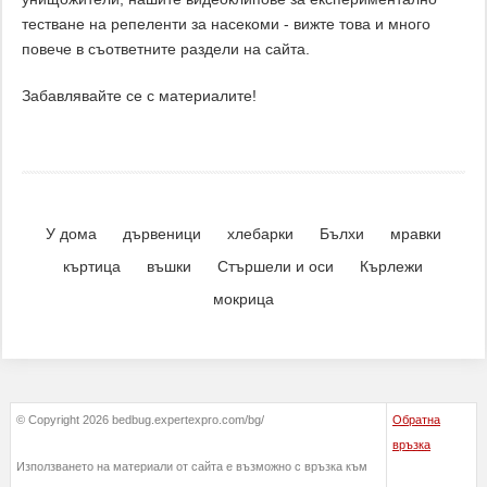
тестване на репеленти за насекоми - вижте това и много
повече в съответните раздели на сайта.
Забавлявайте се с материалите!
У дома
дървеници
хлебарки
Бълхи
мравки
къртица
въшки
Стършели и оси
Кърлежи
мокрица
© Copyright 2026 bedbug.expertexpro.com/bg/
Обратна
връзка
Използването на материали от сайта е възможно с връзка към