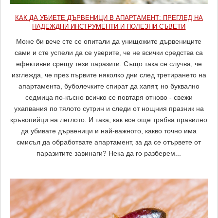
КАК ДА УБИЕТЕ ДЪРВЕНИЦИ В АПАРТАМЕНТ: ПРЕГЛЕД НА
НАДЕЖДНИ ИНСТРУМЕНТИ И ПОЛЕЗНИ СЪВЕТИ
Може би вече сте се опитали да унищожите дървениците
сами и сте успели да се уверите, че не всички средства са
ефективни срещу тези паразити. Също така се случва, че
изглежда, че през първите няколко дни след третирането на
апартамента, буболечките спират да хапят, но буквално
седмица по-късно всичко се повтаря отново - свежи
ухапвания по тялото сутрин и следи от нощния празник на
кръвопийци на леглото. И така, как все още трябва правилно
да убивате дървеници и най-важното, какво точно има
смисъл да обработвате апартамент, за да се отървете от
паразитите завинаги? Нека да го разберем...