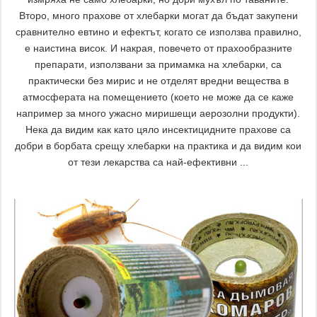
Второ, много прахове от хлебарки могат да бъдат закупени
сравнително евтино и ефектът, когато се използва правилно,
е наистина висок. И накрая, повечето от прахообразните
препарати, използвани за примамка на хлебарки, са
практически без мирис и не отделят вредни вещества в
атмосферата на помещението (което не може да се каже
например за много ужасно миришещи аерозолни продукти).
Нека да видим как като цяло инсектицидните прахове са
добри в борбата срещу хлебарки на практика и да видим кои
от тези лекарства са най-ефективни ...