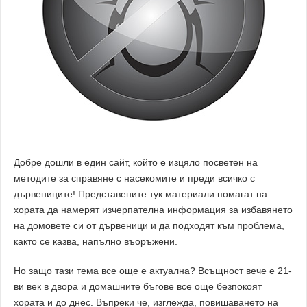
Добре дошли в един сайт, който е изцяло посветен на
методите за справяне с насекомите и преди всичко с
дървениците! Представените тук материали помагат на
хората да намерят изчерпателна информация за избавянето
на домовете си от дървеници и да подходят към проблема,
както се казва, напълно въоръжени.
Но защо тази тема все още е актуална? Всъщност вече е 21-
ви век в двора и домашните бъгове все още безпокоят
хората и до днес. Въпреки че, изглежда, повишаването на