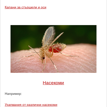
Капани за стършели и оси
Насекоми
Например:
Ухапвания от различни насекоми