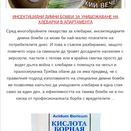
ИНСЕКТИЦИДНИ ДИМНИ БОМБИ ЗА УНИЩОЖАВАНЕ НА
ХЛЕБАРКИ В АПАРТАМЕНТА
Сред многобройните лекарства за хлебарки, инсектицидните
димни бомби са може би най-малко познатите на
потребителите днес. И това е съвсем разбираемо, защото
повечето хора са свикнали да тровят досадните насекоми с
аерозоли, пастели с гелове или в крайна сметка просто да
водят дълга война с хлебарки с помощта на чехъл и
прахосмукачка.Трябва обаче да се има предвид, че с
правилния подход използването на специални димни бомби
ви позволява напълно да унищожите хлебарки в една стая
само за един ден, а ефективността на такива бомби не е по-
ниска от професионалната борба с вредителите ...