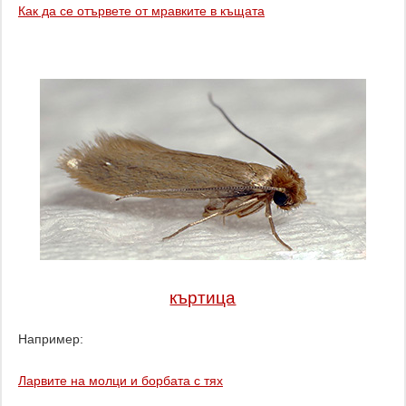
Как да се отървете от мравките в къщата
къртица
Например:
Ларвите на молци и борбата с тях