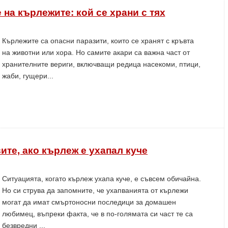
 на кърлежите: кой се храни с тях
Кърлежите са опасни паразити, които се хранят с кръвта
на животни или хора. Но самите акари са важна част от
хранителните вериги, включващи редица насекоми, птици,
жаби, гущери...
ите, ако кърлеж е ухапал куче
Ситуацията, когато кърлеж ухапа куче, е съвсем обичайна.
Но си струва да запомните, че ухапванията от кърлежи
могат да имат смъртоносни последици за домашен
любимец, въпреки факта, че в по-голямата си част те са
безвредни ...