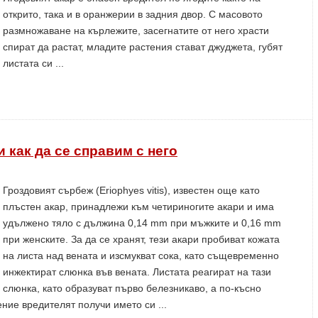
открито, така и в оранжерии в задния двор. С масовото
размножаване на кърлежите, засегнатите от него храсти
спират да растат, младите растения стават джуджета, губят
листата си ...
и как да се справим с него
Гроздовият сърбеж (Eriophyes vitis), известен още като
плъстен акар, принадлежи към четириногите акари и има
удължено тяло с дължина 0,14 mm при мъжките и 0,16 mm
при женските. За да се хранят, тези акари пробиват кожата
на листа над вената и изсмукват сока, като същевременно
инжектират слюнка във вената. Листата реагират на тази
слюнка, като образуват първо белезникаво, а по-късно
ние вредителят получи името си ...