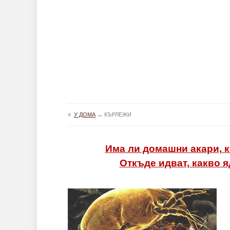
≡
У ДОМА
→
КЪРЛЕЖИ
Има ли домашни акари, к
Откъде идват, какво я