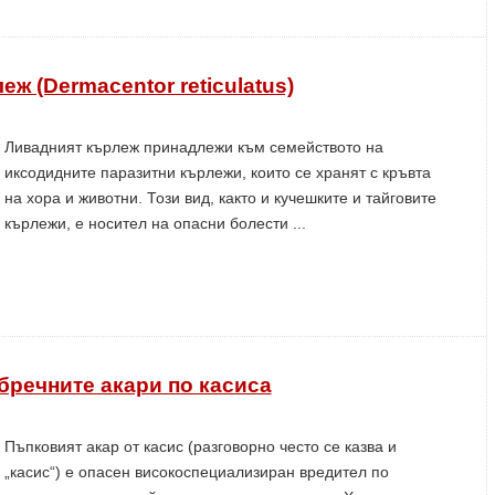
ж (Dermacentor reticulatus)
Ливадният кърлеж принадлежи към семейството на
иксодидните паразитни кърлежи, които се хранят с кръвта
на хора и животни. Този вид, както и кучешките и тайговите
кърлежи, е носител на опасни болести ...
бречните акари по касиса
Пъпковият акар от касис (разговорно често се казва и
„касис“) е опасен високоспециализиран вредител по