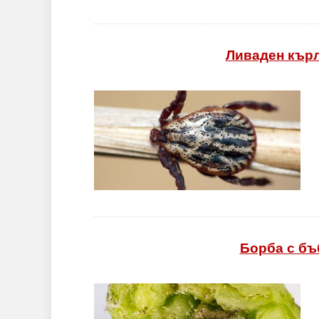
Ливаден кърле
Борба с бъ