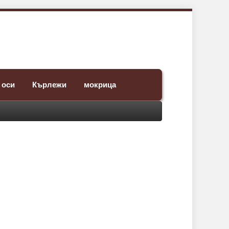
 оси
Кърлежи
мокрица