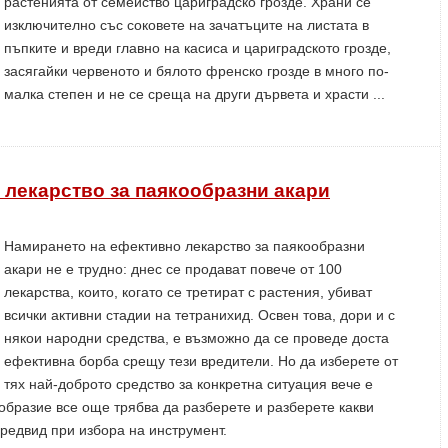
растенията от семейство цариградско грозде. Храни се
изключително със соковете на зачатъците на листата в
пъпките и вреди главно на касиса и цариградското грозде,
засягайки червеното и бялото френско грозде в много по-
малка степен и не се среща на други дървета и храсти ...
 лекарство за паякообразни акари
Намирането на ефективно лекарство за паякообразни
акари не е трудно: днес се продават повече от 100
лекарства, които, когато се третират с растения, убиват
всички активни стадии на тетранихид. Освен това, дори и с
някои народни средства, е възможно да се проведе доста
ефективна борба срещу тези вредители. Но да изберете от
тях най-доброто средство за конкретна ситуация вече е
образие все още трябва да разберете и разберете какви
редвид при избора на инструмент.