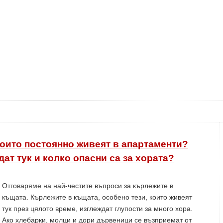
оито постоянно живеят в апартаменти?
дат тук и колко опасни са за хората?
Отговаряме на най-честите въпроси за кърлежите в
къщата. Кърлежите в къщата, особено тези, които живеят
тук през цялото време, изглеждат глупости за много хора.
Ако хлебарки, молци и дори дървеници се възприемат от