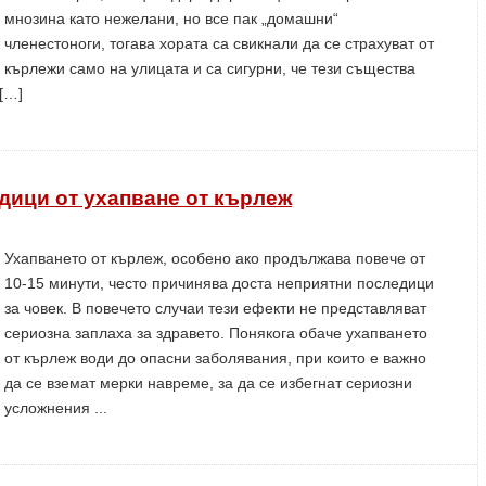
мнозина като нежелани, но все пак „домашни“
членестоноги, тогава хората са свикнали да се страхуват от
кърлежи само на улицата и са сигурни, че тези същества
[…]
дици от ухапване от кърлеж
Ухапването от кърлеж, особено ако продължава повече от
10-15 минути, често причинява доста неприятни последици
за човек. В повечето случаи тези ефекти не представляват
сериозна заплаха за здравето. Понякога обаче ухапването
от кърлеж води до опасни заболявания, при които е важно
да се вземат мерки навреме, за да се избегнат сериозни
усложнения ...