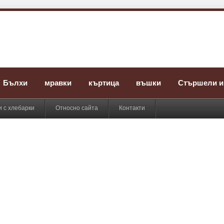
Бълхи
мравки
къртица
въшки
Стършели и
 с хлебарки
Относно сайта
Контакти