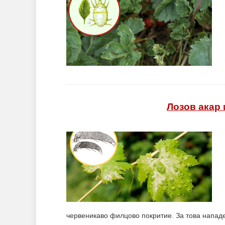
Лозов акар 
червеникаво филцово покритие. За това нападе