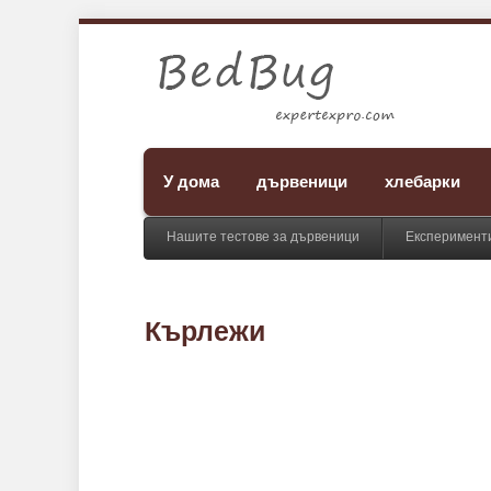
У дома
дървеници
хлебарки
Нашите тестове за дървеници
Експерименти
Кърлежи