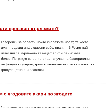
сти пренасят кърлежите?
Говорейки за болести, които кърлежите носят, те често
имат предвид инфекциозни заболявания. В Русия най-
известни са кърлежовият енцефалит и лаймската
болест.По-рядко се регистрират случаи на бактериални
инфекции - тулерия, кримско-конгоанска треска и човешка
гранулоцитна анаплазмоза ...
м с ягодовите акари по ягодите
Ягодовият акар е опасен вредител по ягодите както на