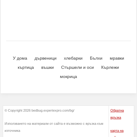
У дома
дървеници
хлебарки
Бълхи
мравки
къртица
въшки
Стършели и оси
Кърлежи
мокрица
© Copyright 2026 bedbug.expertexpro.com/bg/
Обратна
връзка
Използването на материали от сайта е възможно с връзка към
източника
карта на