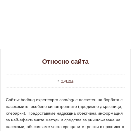
Относно сайта
≡
У ДОМА
Сайтът bedbug.expertexpro.com/bg/ е посветен на борбата с
насекомите, особено синантропните (предимно дървеници,
хлебарки). Предоставяме надеждна обективна информация
за най-ефективните методи и средства за унищожаване на
насекоми, обясняваме често срещаните грешки в практиката