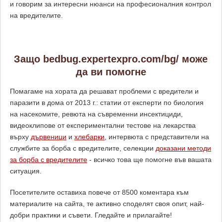
и говорим за интересни нюанси на професионалния контрол
на вредителите.
Защо bedbug.expertexpro.com/bg/ може
да ви помогне
Помагаме на хората да решават проблеми с вредители и
паразити в дома от 2013 г.: статии от експерти по биология
на насекомите, ревюта на съвременни инсектициди,
видеоклипове от експериментални тестове на лекарства
върху
дървеници
и
хлебарки
, интервюта с представители на
службите за борба с вредителите, селекции
доказани методи
за борба с вредителите
- всичко това ще помогне във вашата
ситуация.
Посетителите оставиха повече от 8500 коментара към
материалите на сайта, те активно споделят своя опит, най-
добри практики и съвети. Гледайте и прилагайте!