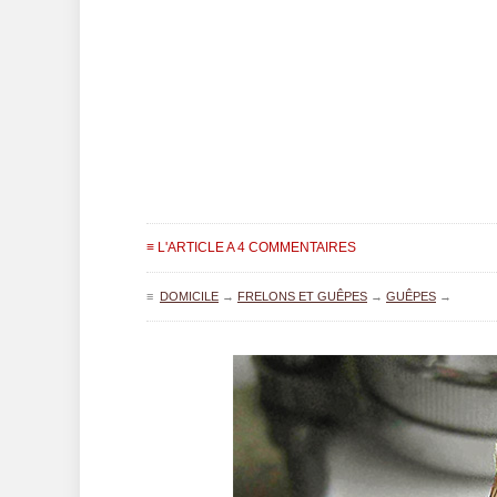
≡ L'ARTICLE A 4 COMMENTAIRES
≡
DOMICILE
→
FRELONS ET GUÊPES
→
GUÊPES
→