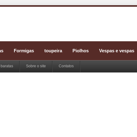
as
Formigas
toupeira
Piolhos
Vespas e vespas
 baratas
Sobre o site
Contatos