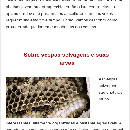
casos, as vespas podem até causar a morte de uma colônia de
abelhas jovem ou enfraquecida, então a luta contra elas no
apiário é relevante para muitos apicultores e muitas vezes
requer muito esforço e tempo. Então, vamos descobrir como
proteger adequadamente as abelhas das vespas ...
Sobre vespas selvagens e suas
larvas
As vespas
selvagens
são criaturas
muito
interessantes, altamente organizadas e bastante agradáveis. A
variedade de vespas selvagens não se limita a vespas de papel