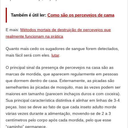
Também é útil ler:
Como são os percevejos de cama
E mais:
Métodos mortais de destruição de percevejos que
realmente funcionam na prática
Quanto mais cedo os sugadores de sangue forem detectados,
mais fácil será com eles.
lutar
.
O principal sinal da presença de percevejos na casa são as
marcas de mordida, que aparecem regularmente em pessoas
que dormem dentro de casa. Externamente, as picadas são
semelhantes às picadas de mosquito, mas às vezes podem ser
maiores em tamanho (parecem inchaços duros e com coceira).
Sua principal característica distintiva é alinhar em linhas de 3-4
peças. Isso se deve ao fato de que cada inseto adulto morde
várias vezes durante a alimentação, movendo-se de 2 a 3
centímetros pelo corpo após cada mordida, pelo que esse
“caminho” permanece.