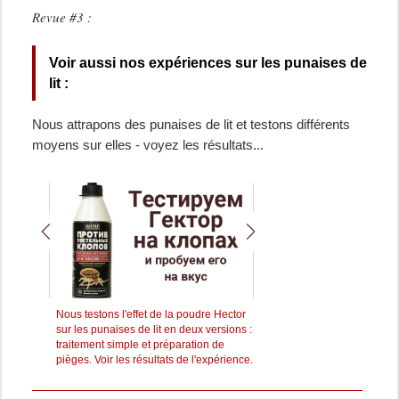
Revue #3 :
Voir aussi nos expériences sur les punaises de
lit :
Nous attrapons des punaises de lit et testons différents
moyens sur elles - voyez les résultats...
a
Nous testons l'effet de la poudre Hector
Nous avons testé l'outil Ge
ui ont
sur les punaises de lit en deux versions :
des punaises de lit - nous
traitement simple et préparation de
qu'il en est ressorti...
pièges. Voir les résultats de l'expérience.