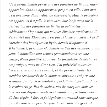
"Je n'aurais jamais pensé que des punaises de lit pourraient
apparaître dans un appartement propre en ville. Pour moi,
c'est une sorte d'absurdité, de sauvagerie. Mais le problème
est apparu, et il a fallu le résoudre. Sur les forums sur la
destruction des punaises de lit, j'ai lu qu'il existe un
médicament Klopomor, qui peut les éliminer rapidement. Il
s'est avéré que Klopomor n'est pas si facile à acheter. J'ai dû
chercher des boutiques en ligne, depuis Klopomor à
Tcheliabinsk, personne n'a jamais vu l'un des vendeurs à nos
yeux. 2 bouteilles sont venues (commandées avec une
marge) d'eau jaunâtre en spray. Le formulaire de décharge
est pratique, vous ne direz rien. J'ai pulvérisé toutes les
fissures et le cadre du canapé, et j'ai pensé à traiter les
meubles rembourrés de la manière suivante : j'ai pris une
seringue, j'y ai pris le produit et j'ai fait des injections dans
le rembourrage. Pas de taches, pas de marques, mais les
insectes ont disparu. Seulement maintenant, le traitement a
dû être répété 1 fois, et j'ai également travaillé sans masque,
puis j'ai toussé un peu, les yeux larmoyants. En général,