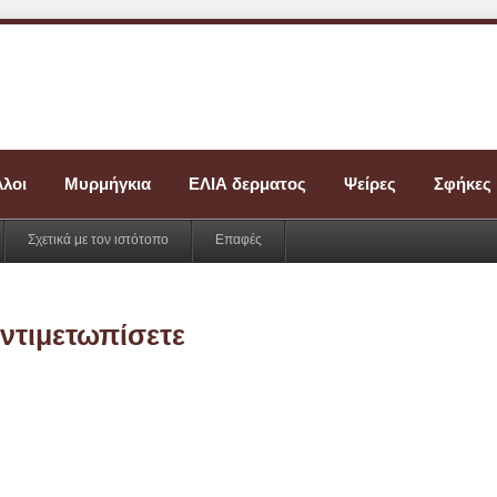
λοι
Μυρμήγκια
ΕΛΙΑ δερματος
Ψείρες
Σφήκες 
Σχετικά με τον ιστότοπο
Επαφές
αντιμετωπίσετε