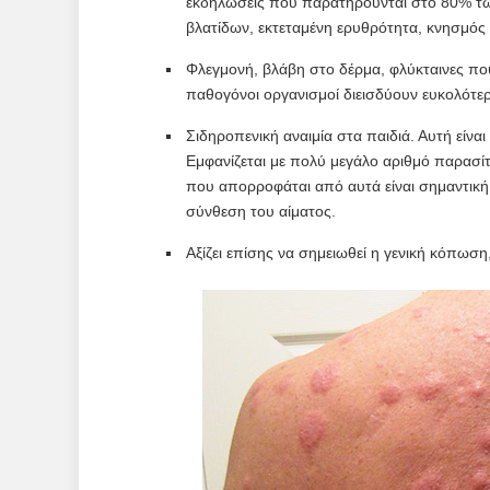
εκδηλώσεις που παρατηρούνται στο 80% των
βλατίδων, εκτεταμένη ερυθρότητα, κνησμός κ
Φλεγμονή, βλάβη στο δέρμα, φλύκταινες που
παθογόνοι οργανισμοί διεισδύουν ευκολότ
Σιδηροπενική αναιμία στα παιδιά. Αυτή είν
Εμφανίζεται με πολύ μεγάλο αριθμό παρασί
που απορροφάται από αυτά είναι σημαντική 
σύνθεση του αίματος.
Αξίζει επίσης να σημειωθεί η γενική κόπωσ