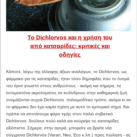
Το Dichlorvos και η χρήση του
από κατσαρίδες: κριτικές και
οδηγίες
Κάποτε, λόγω της έλλειψης άξιων αναλόγων, το Dichlorvos, ως
φάρμακο για τις κατσαρίδες, ήταν τόσο δημοφιλές που το όνομά
του έγινε γνωστό στους ανθρώπους - ακόμη και σήμερα, τα
εντομοκτόνα αερολύματος σε κυλίνδρους στην καθημερινή ζωή
ονομάζονται συχνά Dichlorvos. παλιομοδίτικο τρόπο, ακόμα κι αν
το φάρμακο δεν έχει καμία σχέση με αυτό το εμπορικό σήμα. Και
πρέπει να αποτίσουμε φόρο τιμής στον παλιό σοβιετικό
Dichlorvos: δούλευε πολύ καλά και κούρεψε τις κατσαρίδες
αξιόπιστα. Σήμερα, στην αγορά, μπορείτε να βρείτε νέα
σύγχρονα Dichlorvos (Varan, Neo, Eco κ.λπ.) προς πώληση - ας