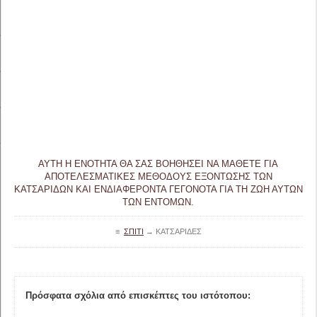
ΑΥΤΉ Η ΕΝΌΤΗΤΑ ΘΑ ΣΑΣ ΒΟΗΘΉΣΕΙ ΝΑ ΜΆΘΕΤΕ ΓΙΑ
ΑΠΟΤΕΛΕΣΜΑΤΙΚΈΣ ΜΕΘΌΔΟΥΣ ΕΞΌΝΤΩΣΗΣ ΤΩΝ
ΚΑΤΣΑΡΊΔΩΝ ΚΑΙ ΕΝΔΙΑΦΈΡΟΝΤΑ ΓΕΓΟΝΌΤΑ ΓΙΑ ΤΗ ΖΩΉ ΑΥΤΏΝ
ΤΩΝ ΕΝΤΌΜΩΝ.
≡
ΣΠΊΤΙ
→
ΚΑΤΣΑΡΊΔΕΣ
Πρόσφατα σχόλια από επισκέπτες του ιστότοπου: