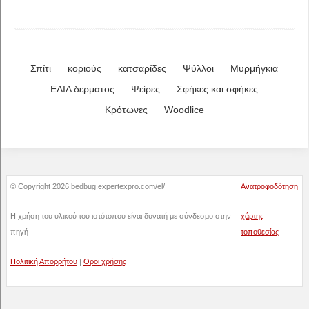
Σπίτι
κοριούς
κατσαρίδες
Ψύλλοι
Μυρμήγκια
ΕΛΙΑ δερματος
Ψείρες
Σφήκες και σφήκες
Κρότωνες
Woodlice
© Copyright 2026 bedbug.expertexpro.com/el/
Ανατροφοδότηση
Η χρήση του υλικού του ιστότοπου είναι δυνατή με σύνδεσμο στην
χάρτης
πηγή
τοποθεσίας
Πολιτική Απορρήτου
|
Οροι χρήσης