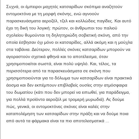
Συχνά, οι έμπειροι μαχητές κατσαρίδων σκόπιμα αναζητούν
εντομοκτόνα με τη μορφή σκόνης, ενώ αγνοούν
παρασκευάσματα αεροζόλ, τζελ και κολλώδεις παγίδες. Και αυτό
έχει τη δική του λογική: πρώτον, οι άνθρωποι του παλιού
σχολείου θυμούνται τη δηλητηριώδη σοβιετική σκόνη, από την
οποία έσβησαν όχι μόνο οι κατσαρίδες, αλλά ακόμη και η μούχλα
στα ταβάνια. Δεύτερον, πολλές σκόνες κατσαρίδων μπορούν να
αγοραστούν σχετικά φθηνά και το αποτέλεσμα, όταν
χρησιμοποιείται σωστά, είναι πολύ υψηλό. Και, τέλος, τα
περισσότερα από τα παρασκευάσματα σε σκόνη που
χρησιμοποιούνται για το δόλωμα των κατσαρίδων είναι πρακτικά
άοσμα και δεν εκπέμπουν επιβλαβείς ουσίες στην ατμόσφαιρα
του δωματίου (κάτι που δεν μπορεί να ειπωθεί, για παράδειγμα,
για πολλά προϊόντα αεροζόλ με τρομερή μυρωδιά). Ας δούμε
πώς, γενικά, οι εντομοκτόνες σκόνες είναι καλές στην
καταπολέμηση των κατσαρίδων στην πράξη και να δούμε ποια
από αυτά τα φάρμακα είναι τα πιο αποτελεσματικά ...