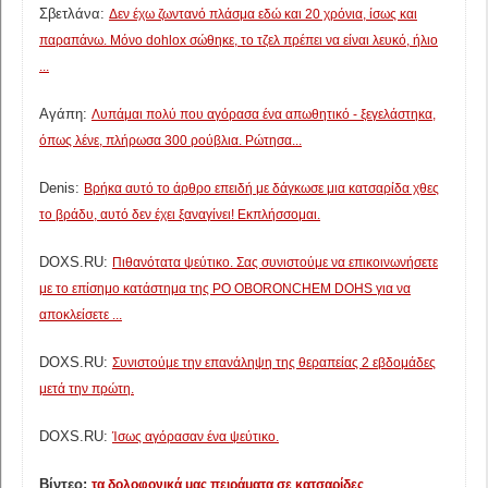
Σβετλάνα:
Δεν έχω ζωντανό πλάσμα εδώ και 20 χρόνια, ίσως και
παραπάνω. Μόνο dohlox σώθηκε, το τζελ πρέπει να είναι λευκό, ήλιο
...
Αγάπη:
Λυπάμαι πολύ που αγόρασα ένα απωθητικό - ξεγελάστηκα,
όπως λένε, πλήρωσα 300 ρούβλια. Ρώτησα...
Denis:
Βρήκα αυτό το άρθρο επειδή με δάγκωσε μια κατσαρίδα χθες
το βράδυ, αυτό δεν έχει ξαναγίνει! Εκπλήσσομαι.
DOXS.RU:
Πιθανότατα ψεύτικο. Σας συνιστούμε να επικοινωνήσετε
με το επίσημο κατάστημα της PO OBORONCHEM DOHS για να
αποκλείσετε ...
DOXS.RU:
Συνιστούμε την επανάληψη της θεραπείας 2 εβδομάδες
μετά την πρώτη.
DOXS.RU:
Ίσως αγόρασαν ένα ψεύτικο.
Βίντεο:
τα δολοφονικά μας πειράματα σε κατσαρίδες