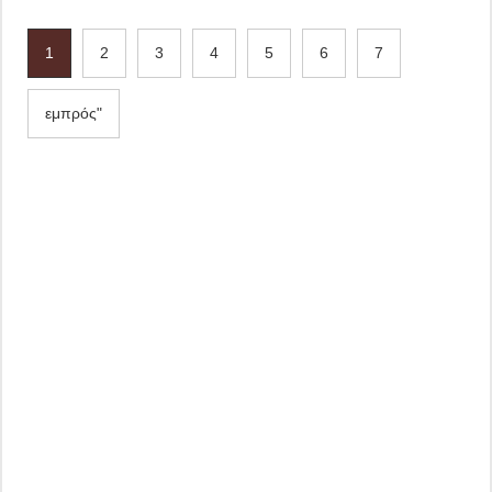
1
2
3
4
5
6
7
εμπρός"