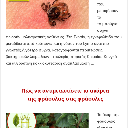
που
μεταφέρουν
τα
τσιμπούρια,
συχνά
εννοούν μολυσματικές ασθένειες. Στη Ρωσία, η εγκεφαλίτιδα που
μεταδίδεται από κρότωνες και η νόσος του Lyme είναι πιο
γνωστές.Λιγότερο συχνά, καταγράφονται περιπτώσεις
βακτηριακών λοιμώξεων - τουλερία, πυρετός Κριμαίας-Κονγκό
και ανθρώπινη κοκκιοκυτταρική αναπλάσμωση ...
Πώς να αντιμετωπίσετε τα ακάρεα
της φράουλας στις φράουλες
Το άκαρι της
φράουλας
είναι ένα