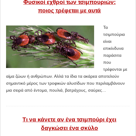
Φυσικοί εχθροί των τσιμπουριών:
ποιος τρέφεται με αυτά
Τα
τσιμπούρια
είναι
επικίνδυνα
παράσιτα
που
τρέφονται με
αίμα ζώων ή ανθρώπων. Αλλά τα ίδια τα ακάρεα αποτελούν
σημαντικό μέρος των τροφικών αλυσίδων που περιλαμβάνουν
μια σειρά από έντομα, πουλιά, βατράχους, σαύρες…
Τι να κάνετε αν ένα τσιμπούρι έχει
δαγκώσει ένα σκύλο