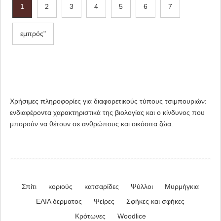
1
2
3
4
5
6
7
εμπρός"
Χρήσιμες πληροφορίες για διαφορετικούς τύπους τσιμπουριών:
ενδιαφέροντα χαρακτηριστικά της βιολογίας και ο κίνδυνος που
μπορούν να θέτουν σε ανθρώπους και οικόσιτα ζώα.
Σπίτι
κοριούς
κατσαρίδες
Ψύλλοι
Μυρμήγκια
ΕΛΙΑ δερματος
Ψείρες
Σφήκες και σφήκες
Κρότωνες
Woodlice