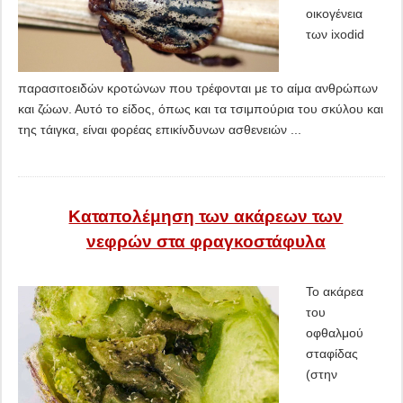
οικογένεια
των ixodid
παρασιτοειδών κροτώνων που τρέφονται με το αίμα ανθρώπων
και ζώων. Αυτό το είδος, όπως και τα τσιμπούρια του σκύλου και
της τάιγκα, είναι φορέας επικίνδυνων ασθενειών ...
Καταπολέμηση των ακάρεων των
νεφρών στα φραγκοστάφυλα
Το ακάρεα
του
οφθαλμού
σταφίδας
(στην