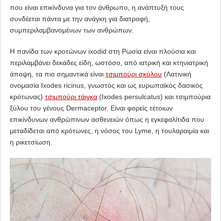
που είναι επικίνδυνα για τον άνθρωπο, η ανάπτυξή τους
συνδέεται πάντα με την ανάγκη για διατροφή,
συμπεριλαμβανομένων των ανθρώπων.
Η πανίδα των κροτώνων ixodid στη Ρωσία είναι πλούσια και
περιλαμβάνει δεκάδες είδη, ωστόσο, από ιατρική και κτηνιατρική
άποψη, τα πιο σημαντικά είναι
τσιμπούρι σκύλου
(Λατινική
ονομασία Ixodes ricinus, γνωστός και ως ευρωπαϊκός δασικός
κρότωνας)
τσιμπούρι τάιγκα
(Ixodes persulcatus) και τσιμπούρια
ξύλου του γένους Dermaceptor. Είναι φορείς τέτοιων
επικίνδυνων ανθρώπινων ασθενειών όπως η εγκεφαλίτιδα που
μεταδίδεται από κρότωνες, η νόσος του Lyme, η τουλαραιμία και
η ρικετσίωση.