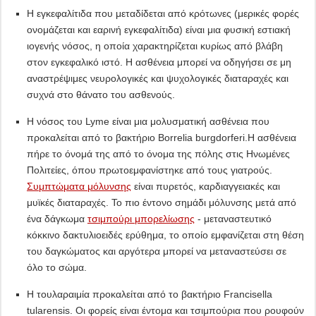
Η εγκεφαλίτιδα που μεταδίδεται από κρότωνες (μερικές φορές
ονομάζεται και εαρινή εγκεφαλίτιδα) είναι μια φυσική εστιακή
ιογενής νόσος, η οποία χαρακτηρίζεται κυρίως από βλάβη
στον εγκεφαλικό ιστό. Η ασθένεια μπορεί να οδηγήσει σε μη
αναστρέψιμες νευρολογικές και ψυχολογικές διαταραχές και
συχνά στο θάνατο του ασθενούς.
Η νόσος του Lyme είναι μια μολυσματική ασθένεια που
προκαλείται από το βακτήριο Borrelia burgdorferi.Η ασθένεια
πήρε το όνομά της από το όνομα της πόλης στις Ηνωμένες
Πολιτείες, όπου πρωτοεμφανίστηκε από τους γιατρούς.
Συμπτώματα μόλυνσης
είναι πυρετός, καρδιαγγειακές και
μυϊκές διαταραχές. Το πιο έντονο σημάδι μόλυνσης μετά από
ένα δάγκωμα
τσιμπούρι μπορελίωσης
- μεταναστευτικό
κόκκινο δακτυλιοειδές ερύθημα, το οποίο εμφανίζεται στη θέση
του δαγκώματος και αργότερα μπορεί να μεταναστεύσει σε
όλο το σώμα.
Η τουλαραιμία προκαλείται από το βακτήριο Francisella
tularensis. Οι φορείς είναι έντομα και τσιμπούρια που ρουφούν