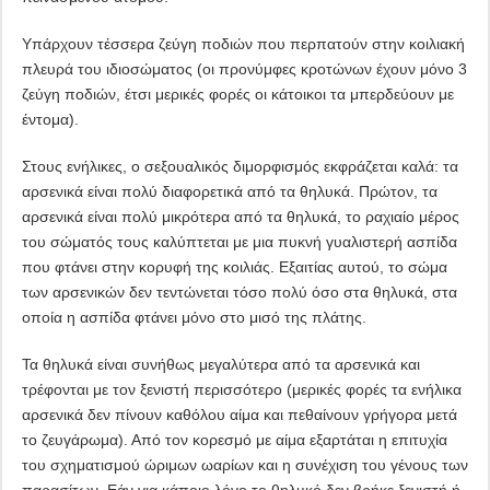
Υπάρχουν τέσσερα ζεύγη ποδιών που περπατούν στην κοιλιακή
πλευρά του ιδιοσώματος (οι προνύμφες κροτώνων έχουν μόνο 3
ζεύγη ποδιών, έτσι μερικές φορές οι κάτοικοι τα μπερδεύουν με
έντομα).
Στους ενήλικες, ο σεξουαλικός διμορφισμός εκφράζεται καλά: τα
αρσενικά είναι πολύ διαφορετικά από τα θηλυκά. Πρώτον, τα
αρσενικά είναι πολύ μικρότερα από τα θηλυκά, το ραχιαίο μέρος
του σώματός τους καλύπτεται με μια πυκνή γυαλιστερή ασπίδα
που φτάνει στην κορυφή της κοιλιάς. Εξαιτίας αυτού, το σώμα
των αρσενικών δεν τεντώνεται τόσο πολύ όσο στα θηλυκά, στα
οποία η ασπίδα φτάνει μόνο στο μισό της πλάτης.
Τα θηλυκά είναι συνήθως μεγαλύτερα από τα αρσενικά και
τρέφονται με τον ξενιστή περισσότερο (μερικές φορές τα ενήλικα
αρσενικά δεν πίνουν καθόλου αίμα και πεθαίνουν γρήγορα μετά
το ζευγάρωμα). Από τον κορεσμό με αίμα εξαρτάται η επιτυχία
του σχηματισμού ώριμων ωαρίων και η συνέχιση του γένους των