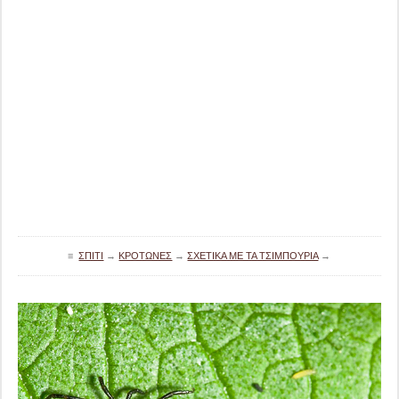
≡
ΣΠΊΤΙ
→
ΚΡΌΤΩΝΕΣ
→
ΣΧΕΤΙΚΆ ΜΕ ΤΑ ΤΣΙΜΠΟΎΡΙΑ
→