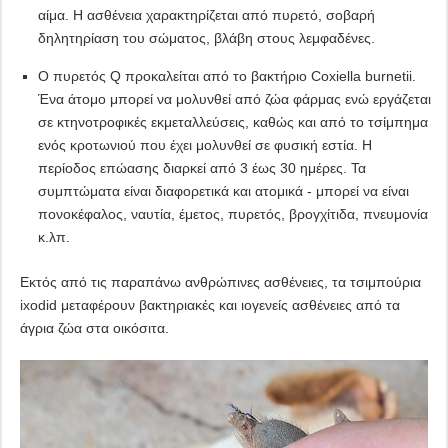
αίμα. Η ασθένεια χαρακτηρίζεται από πυρετό, σοβαρή
δηλητηρίαση του σώματος, βλάβη στους λεμφαδένες.
Ο πυρετός Q προκαλείται από το βακτήριο Coxiella burnetii.
Ένα άτομο μπορεί να μολυνθεί από ζώα φάρμας ενώ εργάζεται
σε κτηνοτροφικές εκμεταλλεύσεις, καθώς και από το τσίμπημα
ενός κροτωνιού που έχει μολυνθεί σε φυσική εστία. Η
περίοδος επώασης διαρκεί από 3 έως 30 ημέρες. Τα
συμπτώματα είναι διαφορετικά και ατομικά - μπορεί να είναι
πονοκέφαλος, ναυτία, έμετος, πυρετός, βρογχίτιδα, πνευμονία
κ.λπ.
Εκτός από τις παραπάνω ανθρώπινες ασθένειες, τα τσιμπούρια
ixodid μεταφέρουν βακτηριακές και ιογενείς ασθένειες από τα
άγρια ​​ζώα στα οικόσιτα.