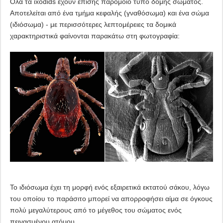
Όλα τα ixodids έχουν επίσης παρόμοιο τύπο δομής σώματος.
Αποτελείται από ένα τμήμα κεφαλής (γναθόσωμα) και ένα σώμα
(ιδιόσωμα) - με περισσότερες λεπτομέρειες τα δομικά
χαρακτηριστικά φαίνονται παρακάτω στη φωτογραφία:
Το ιδιόσωμα έχει τη μορφή ενός εξαιρετικά εκτατού σάκου, λόγω
του οποίου το παράσιτο μπορεί να απορροφήσει αίμα σε όγκους
πολύ μεγαλύτερους από το μέγεθος του σώματος ενός
πεινασμένου ατόμου.