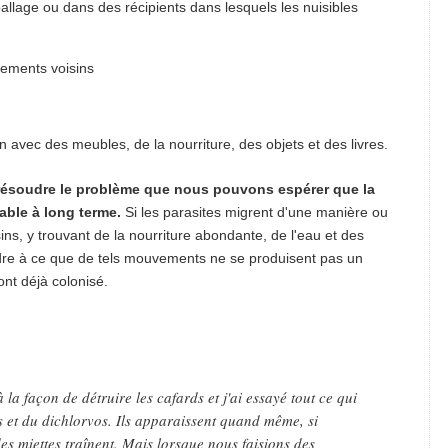
llage ou dans des récipients dans lesquels les nuisibles
tements voisins
n avec des meubles, de la nourriture, des objets et des livres.
 résoudre le problème que nous pouvons espérer que la
able à long terme.
Si les parasites migrent d'une manière ou
ns, y trouvant de la nourriture abondante, de l'eau et des
endre à ce que de tels mouvements ne se produisent pas un
ont déjà colonisé.
la façon de détruire les cafards et j'ai essayé tout ce qui
s et du dichlorvos. Ils apparaissent quand même, si
des miettes traînent. Mais lorsque nous faisions des