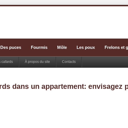
Des puces
Fourmis
Môle
Les poux
Frelons et 
s cafards
À propos du site
Contacts
ards dans un appartement: envisagez 