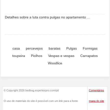
Detalhes sobre a luta contra pulgas no apartamento ...
casa
percevejos
baratas
Pulgas
Formigas
toupeira
Piolhos
Vespas e vespas
Carrapatos
Woodlice
© Copyright 2026 bedbug.expertexpro.com/pt/
Comentários
O uso de materiais do site é possível com um link para a fonte
mapa do site