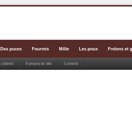
Des puces
Fourmis
Môle
Les poux
Frelons et 
s cafards
À propos du site
Contacts