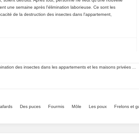
, soient détruits. Après tout, personne ne veut qu'une nouvelle
nt une semaine après l'élimination laborieuse. Ce sont les
icacité de la destruction des insectes dans l'appartement,
mination des insectes dans les appartements et les maisons privées ...
cafards
Des puces
Fourmis
Môle
Les poux
Frelons et 