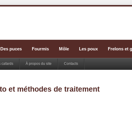
Des puces
Fourmis
Môle
Les poux
Frelons et 
s cafards
À propos du site
Contacts
to et méthodes de traitement