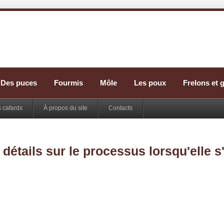
Des puces
Fourmis
Môle
Les poux
Frelons et 
s cafards
À propos du site
Contacts
étails sur le processus lorsqu'elle s