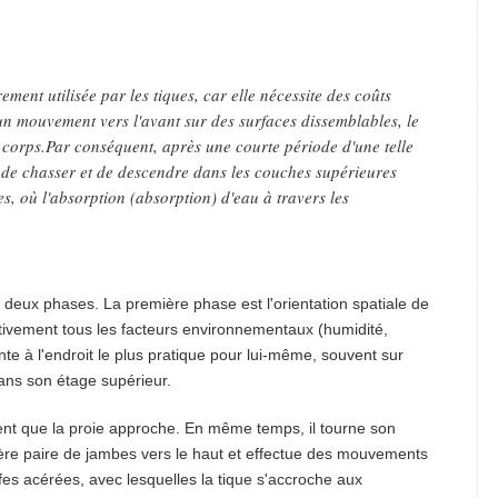
ment utilisée par les tiques, car elle nécessite des coûts
'un mouvement vers l'avant sur des surfaces dissemblables, le
 corps.Par conséquent, après une courte période d'une telle
r de chasser et de descendre dans les couches supérieures
les, où l'absorption (absorption) d'eau à travers les
eux phases. La première phase est l'orientation spatiale de
ativement tous les facteurs environnementaux (humidité,
te à l'endroit le plus pratique pour lui-même, souvent sur
dans son étage supérieur.
t que la proie approche. En même temps, il tourne son
mière paire de jambes vers le haut et effectue des mouvements
iffes acérées, avec lesquelles la tique s'accroche aux