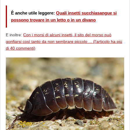
È anche utile leggere:
Quali insetti succhiasangue si
possono trovare in un letto o in un divano
E inoltre:
Con i morsi di alcuni insetti, il sito del morso può
gonfiarsi così tanto da non sembrare piccolo ... (l'articolo ha più
di 40 commenti)