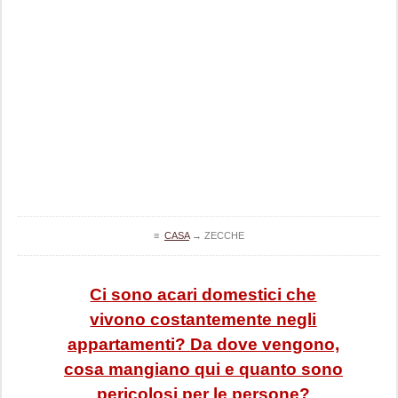
≡
CASA
→
ZECCHE
Ci sono acari domestici che
vivono costantemente negli
appartamenti? Da dove vengono,
cosa mangiano qui e quanto sono
pericolosi per le persone?