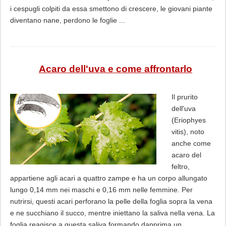
i cespugli colpiti da essa smettono di crescere, le giovani piante
diventano nane, perdono le foglie ...
Acaro dell'uva e come affrontarlo
Il prurito
dell'uva
(Eriophyes
vitis), noto
anche come
acaro del
feltro,
appartiene agli acari a quattro zampe e ha un corpo allungato
lungo 0,14 mm nei maschi e 0,16 mm nelle femmine. Per
nutrirsi, questi acari perforano la pelle della foglia sopra la vena
e ne succhiano il succo, mentre iniettano la saliva nella vena. La
foglia reagisce a questa saliva formando dapprima un