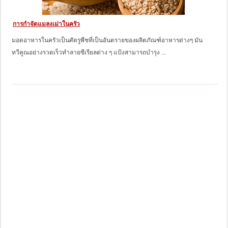
การกำจัดแมลงเม่าในครัว
มอดอาหารในครัวเป็นศัตรูพืชที่เป็นอันตรายของผลิตภัณฑ์อาหารต่างๆ มัน
ทวีคูณอย่างรวดเร็วทำลายซีเรียลต่าง ๆ แป้งสามารถบำรุง ...