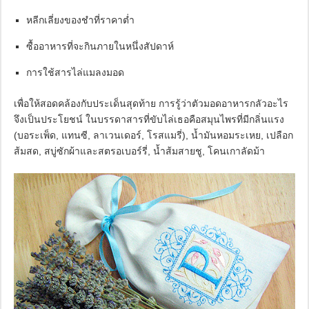
หลีกเลี่ยงของชำที่ราคาต่ำ
ซื้ออาหารที่จะกินภายในหนึ่งสัปดาห์
การใช้สารไล่แมลงมอด
เพื่อให้สอดคล้องกับประเด็นสุดท้าย การรู้ว่าตัวมอดอาหารกลัวอะไร
จึงเป็นประโยชน์ ในบรรดาสารที่ขับไล่เธอคือสมุนไพรที่มีกลิ่นแรง
(บอระเพ็ด, แทนซี, ลาเวนเดอร์, โรสแมรี่), น้ำมันหอมระเหย, เปลือก
ส้มสด, สบู่ซักผ้าและสตรอเบอร์รี่, น้ำส้มสายชู, โคนเกาลัดม้า