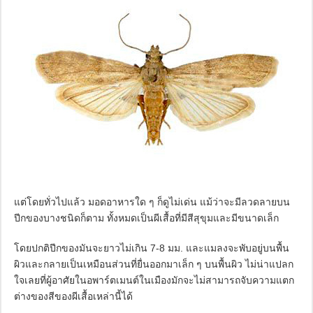
แต่โดยทั่วไปแล้ว มอดอาหารใด ๆ ก็ดูไม่เด่น แม้ว่าจะมีลวดลายบน
ปีกของบางชนิดก็ตาม ทั้งหมดเป็นผีเสื้อที่มีสีสุขุมและมีขนาดเล็ก
โดยปกติปีกของมันจะยาวไม่เกิน 7-8 มม. และแมลงจะพับอยู่บนพื้น
ผิวและกลายเป็นเหมือนส่วนที่ยื่นออกมาเล็ก ๆ บนพื้นผิว ไม่น่าแปลก
ใจเลยที่ผู้อาศัยในอพาร์ตเมนต์ในเมืองมักจะไม่สามารถจับความแตก
ต่างของสีของผีเสื้อเหล่านี้ได้