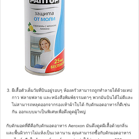
ผีเสื้อตัวเต็มวัยที่บินอยู่รอบๆ ห้องครัวสามารถถูกทำลายได้ด้วยเทป
กาว ฟลายฟลาย และหนังสือพิมพ์ธรรมดาๆ พวกมันบินได้ไม่ดีและ
ไม่สามารถหลุดออกจากรองเท้าผ้าใบได้ กับดักมอดอาหารก็ดีเช่น
กัน ออกแบบมาเป็นพิเศษเพื่อดึงดูดผู้ใหญ่
กับดักมอดที่ดีคือกับดักมอดอาหาร Aeroxon มันดึงดูดผีเสื้อด้วยกลิ่น
และพื้นผิวกาวไม่แห้งเป็นเวลานาน คุณสามารถซื้อกับดักมอดอาหาร