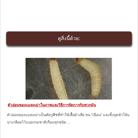
ดูสิ่งนี้ด้วย:
ตัวอ่อนของแมลงเม่าในภาพและวิธีการจัดการกับพวกมัน
ตัวอ่อนของแมลงเม่าเป็นศัตรูพืชที่ทำให้เสื้อผ้าเสีย ขน "เฉือน" และทิ้งจุดหัวโล้น
น่าเกลียดไว้บนธรรมชาติเกือบทุกชนิด ...