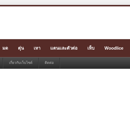
มด
ตุ่น
เหา
แตนและตัวต่อ
เห็บ
Woodlice
เกี่ยวกับเว็บไซต์
ติดต่อ