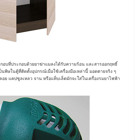
์ประกอบที่ประกอบด้วยยาฆ่าแมลงได้รับความร้อน และสารออกฤทธิ์
ในตู้ที่ติดตั้งอุปกรณ์เมื่อใช้เครื่องมือเหล่านี้ มอดตายจริง ๆ
ลอย แคปซูลเหลว จาน หรือแท็บเล็ตมักจะใส่ในเครื่องรมยาไฟฟ้า