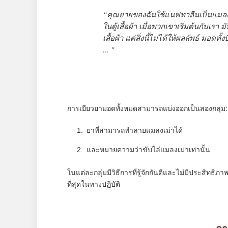
“คุณยายของฉันใช้แนฟทาลีนเป็นแมลงเม
ในตู้เสื้อผ้า เมื่อพวกเขาเริ่มต้นกับเร
เสื้อผ้า แต่สิ่งนี้ไม่ได้ให้ผลลัพธ์ มอด
... "
การเยียวยามอดทั้งหมดสามารถแบ่งออกเป็นสองกลุ่ม:
ยาที่สามารถทำลายแมลงเม่าได้
และหมายความว่าขับไล่แมลงเม่าเท่านั้น
ในแต่ละกลุ่มมีวิธีการที่รู้จักกันดีและไม่มีประสิท
ที่สุดในทางปฏิบัติ