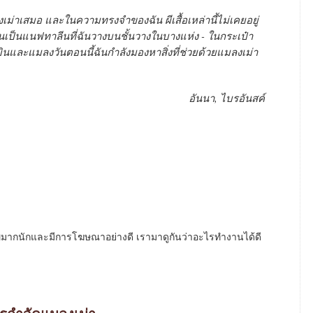
่าเสมอ และในความทรงจำของฉัน ผีเสื้อเหล่านี้ไม่เคยอยู่
า มันเป็นแนฟทาลีนที่ฉันวางบนชั้นวางในบางแห่ง - ในกระเป๋า
ทั้งบินและแมลงวันตอนนี้ฉันกำลังมองหาสิ่งที่ช่วยด้วยแมลงเม่า
อันนา, ไบรอันสค์
ธิภาพมากนักและมีการโฆษณาอย่างดี เรามาดูกันว่าอะไรทำงานได้ดี