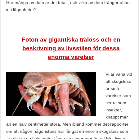
Hur många av dem är det totalt, och vilka av dem tränger oftast
in i lägenheter? ..
Foton av gigantiska trälöss och en
beskrivning av livsstilen för dessa
enorma varelser
Vi är vana vid
att skogslöss
är små
varelser som
ser ut som
insekter,
knappt mer
än en halv centimeter stora. Men ibland kommer det rapporter
om att någon någonstans har fångat en enorm skogslöss som
är nästan en halv meter lång och väger mer än ett kilo. Finns