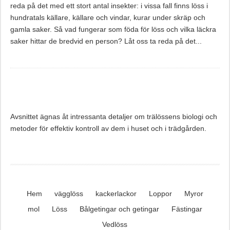
reda på det med ett stort antal insekter: i vissa fall finns löss i
hundratals källare, källare och vindar, kurar under skräp och
gamla saker. Så vad fungerar som föda för löss och vilka läckra
saker hittar de bredvid en person? Låt oss ta reda på det...
Avsnittet ägnas åt intressanta detaljer om trälössens biologi och
metoder för effektiv kontroll av dem i huset och i trädgården.
Hem
vägglöss
kackerlackor
Loppor
Myror
mol
Löss
Bålgetingar och getingar
Fästingar
Vedlöss