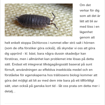
Om det
verkar för dig
som att det är
lätt att bli av
med löss i en
lägenhet
genom att
helt enkelt stoppa Dichlorvos i rummet eller strö salt i hörnen
(som de ofta försöker göra också), då skyndar vi oss att göra
dig upprörd - kl. bäst, bara några dussin skadedjur kan
förstöras, men i allmänhet kan problemet inte lösas på detta
sätt. Endast ett integrerat tillvägagångssätt baserat på sunt
förnuft, användningen av effektiva insekticida medel och en
förståelse för egenskaperna hos trälössens biologi kommer att
göra det möjligt att bli av med dem inte bara på ett tillförlitligt
sätt, utan också på ganska kort tid - låt oss prata om detta mer i
detalj...