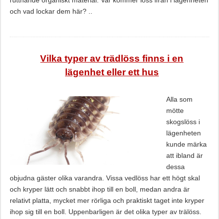
ruttnande organiskt material. Var kommer löss ifrån i lägenheten
och vad lockar dem här? ..
Vilka typer av trädlöss finns i en
lägenhet eller ett hus
Alla som
mötte
skogslöss i
lägenheten
kunde märka
att ibland är
dessa
objudna gäster olika varandra. Vissa vedlöss har ett högt skal
och kryper lätt och snabbt ihop till en boll, medan andra är
relativt platta, mycket mer rörliga och praktiskt taget inte kryper
ihop sig till en boll. Uppenbarligen är det olika typer av trälöss.