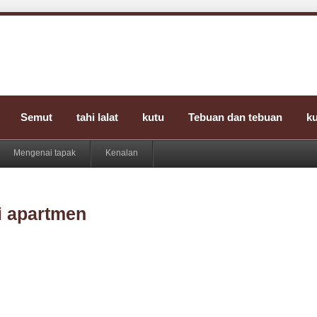
Semut
tahi lalat
kutu
Tebuan dan tebuan
k
Mengenai tapak
Kenalan
di apartmen